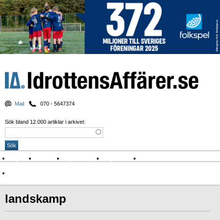
Mail
070 - 5647374
Sök bland 12.000 artiklar i arkivet:
Nyheter
Krönikor
Sport & spel
Nyhetsbrev
Arkiv
Om Idrottens Affärer
landskamp