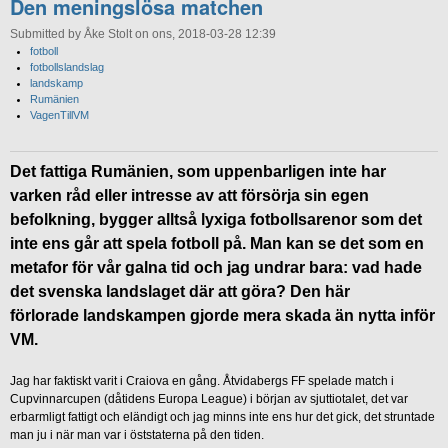
Den meningslösa matchen
Submitted by Åke Stolt on ons, 2018-03-28 12:39
fotboll
fotbollslandslag
landskamp
Rumänien
VagenTillVM
Det fattiga Rumänien, som uppenbarligen inte har
varken råd eller intresse av att försörja sin egen
befolkning, bygger alltså lyxiga fotbollsarenor som det
inte ens går att spela fotboll på. Man kan se det som en
metafor för vår galna tid och jag undrar bara: vad hade
det svenska landslaget där att göra? Den här
förlorade landskampen gjorde mera skada än nytta inför
VM.
Jag har faktiskt varit i Craiova en gång. Åtvidabergs FF spelade match i
Cupvinnarcupen (dåtidens Europa League) i början av sjuttiotalet, det var
erbarmligt fattigt och eländigt och jag minns inte ens hur det gick, det struntade
man ju i när man var i öststaterna på den tiden.