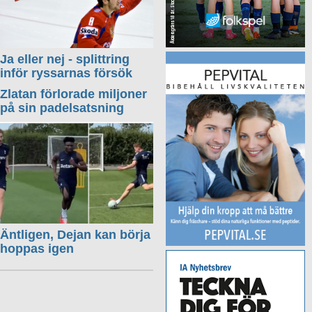
Ja eller nej - splittring
inför ryssarnas försök
Zlatan förlorade miljoner
på sin padelsatsning
Äntligen, Dejan kan börja
hoppas igen