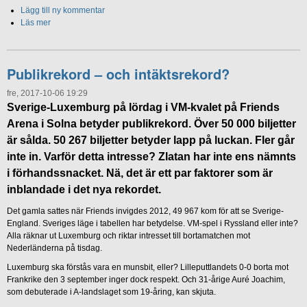
Lägg till ny kommentar
Läs mer
Publikrekord – och intäktsrekord?
fre, 2017-10-06 19:29
Sverige-Luxemburg på lördag i VM-kvalet på Friends
Arena i Solna betyder publikrekord. Över 50 000 biljetter
är sålda. 50 267 biljetter betyder lapp på luckan. Fler går
inte in. Varför detta intresse? Zlatan har inte ens nämnts
i förhandssnacket. Nä, det är ett par faktorer som är
inblandade i det nya rekordet.
Det gamla sattes när Friends invigdes 2012, 49 967 kom för att se Sverige-
England. Sveriges läge i tabellen har betydelse. VM-spel i Ryssland eller inte?
Alla räknar ut Luxemburg och riktar intresset till bortamatchen mot
Nederländerna på tisdag.
Luxemburg ska förstås vara en munsbit, eller? Lilleputtlandets 0-0 borta mot
Frankrike den 3 september inger dock respekt. Och 31-årige Auré Joachim,
som debuterade i A-landslaget som 19-åring, kan skjuta.