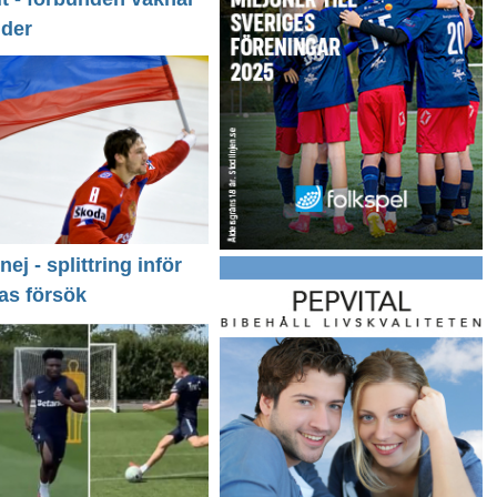
nder
 nej - splittring inför
as försök