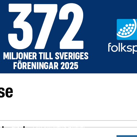
ev
Arkiv
Om Idrottens Affärer