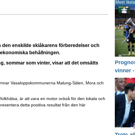
Mest lästa
rån den enskilde skiåkarens förberedelser och
n ekonomiska behållningen.
Prognos 
, sommar som vinter, visar att det omsätts
vinner 
 gynnar Vasaloppskommunerna Malung-Sälen, Mora och
 folkhälsa, är att vara en motor också för den lokala och
resentera detta positiva resultat från den här
Trots a