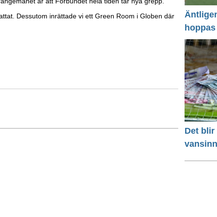
rrangemanet är att Förbundet hela tiden tar nya grepp.
Äntlige
attat. Dessutom inrättade vi ett Green Room i Globen där
hoppas
Det bli
vansinn