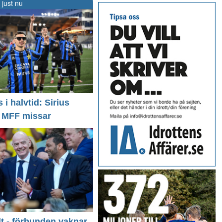
 just nu
i halvtid: Sirius
- MFF missar
llt - förbunden vaknar