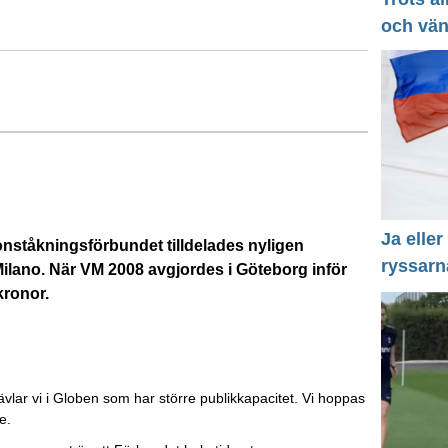
och vä
Ja eller
nståkningsförbundet tilldelades nyligen
ryssarn
ilano. När VM 2008 avgjordes i Göteborg inför
kronor.
vlar vi i Globen som har större publikkapacitet. Vi hoppas
e.