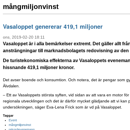
mångmiljonvinst
Vasaloppet genererar 419,1 miljoner
ons, 2019-02-20 18:11
Vasaloppet är i alla bemärkelser extremt. Det gäller allt f
ansträngningar till marknadsbolagets redovisning av de
De turistekonomiska effekterna av Vasaloppets evenemang
hissnande 419,1 miljoner kronor.
Det avser boende och konsumtion. Och notera, det är pengar som
Älvdalen.
– Ett av Vasaloppets största syften, vid sidan av att vara en motor för
regionala utvecklingen och det är därför mycket glädjande att vi kan p
undersökningen, säger Eva-Lena Frick som är vd på Vasaloppet.
Taggar
Event
mångmiljonvinst
rekordevenemang