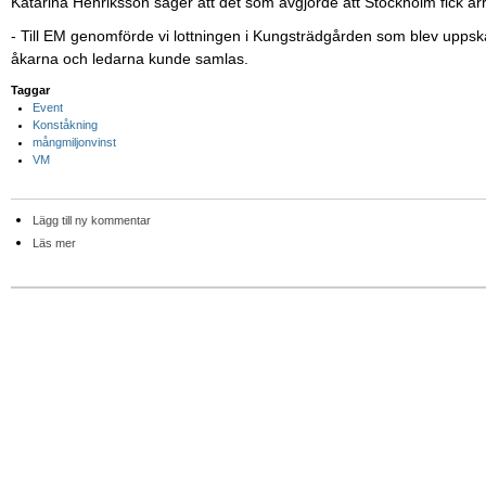
Katarina Henriksson säger att det som avgjorde att Stockholm fick a
- Till EM genomförde vi lottningen i Kungsträdgården som blev uppsk
åkarna och ledarna kunde samlas.
Taggar
Event
Konståkning
mångmiljonvinst
VM
Lägg till ny kommentar
Läs mer