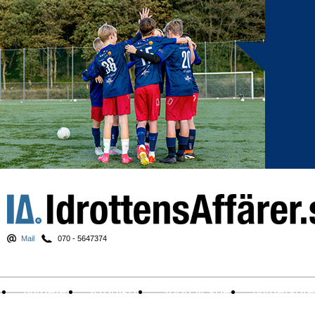
Mail
070 - 5647374
Nyheter
Krönikor
Sport & spel
Nyhetsbr