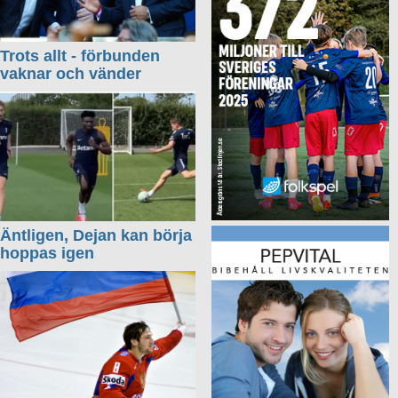
Trots allt - förbunden
vaknar och vänder
Äntligen, Dejan kan börja
hoppas igen