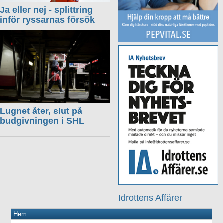
Ja eller nej - splittring
inför ryssarnas försök
Lugnet åter, slut på
budgivningen i SHL
Idrottens Affärer
Hem