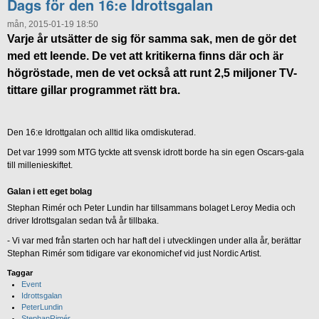
Dags för den 16:e Idrottsgalan
mån, 2015-01-19 18:50
Varje år utsätter de sig för samma sak, men de gör det
med ett leende. De vet att kritikerna finns där och är
högröstade, men de vet också att runt 2,5 miljoner TV-
tittare gillar programmet rätt bra.
Den 16:e Idrottgalan och alltid lika omdiskuterad.
Det var 1999 som MTG tyckte att svensk idrott borde ha sin egen Oscars-gala
till millenieskiftet.
Galan i ett eget bolag
Stephan Rimér och Peter Lundin har tillsammans bolaget Leroy Media och
driver Idrottsgalan sedan två år tillbaka.
- Vi var med från starten och har haft del i utvecklingen under alla år, berättar
Stephan Rimér som tidigare var ekonomichef vid just Nordic Artist.
Taggar
Event
Idrottsgalan
PeterLundin
StephanRimér