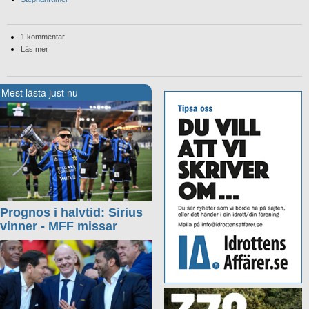
1 kommentar
Läs mer
Mest lästa just nu
Prognos i halvtid: Sirius
vinner - MFF missar