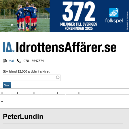
Mail
070 - 5647374
Sök bland 12.000 artiklar i arkivet:
Nyheter
Krönikor
Sport & spel
Nyhetsbrev
Arkiv
Om Idrottens Affärer
PeterLundin