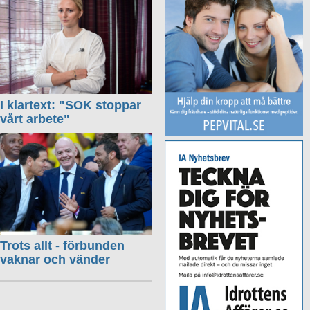
I klartext: "SOK stoppar
vårt arbete"
Trots allt - förbunden
vaknar och vänder