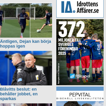
Äntligen, Dejan kan börja
hoppas igen
Blåvitts beslut: en
behåller jobbet, en
sparkas