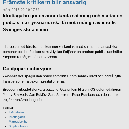
Främste kritikern blir ansvarig
mån, 2016-09-19 17:58
Idrottsgalan gör en annorlunda satsning och startar en
podcast där lyssnarna ska få möta många av idrotts-
Sveriges stora namn.
- I arbetet med Idrottsgalan kommer vi i kontakt med så många fantastiska
personer och berättelser som vi tycker förtjänar en bredare publik, framhåller
Stephan Rimér, vd på Leroy Media.
Ge djupare intervjuer
- Podden ska spegla den bredd som finns inom svensk idrott och också lyfta
fram personerna bakom prestationerna.
Bredden i utbudet ska vara påtaglig. Gäster kan bl a blir OS-guldmedaljören
Jenny Rissveds, Jan Boklöv, Sara Sjöström, Peter Forsberg och den gamle
trotjänaren Arne Hegerfors.
Taggar
TV-nyheter
Idrottsgalan
MarcusLeifby
StephanRimér