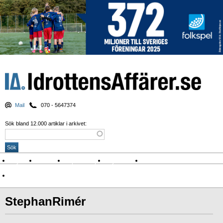
Mail
070 - 5647374
Sök bland 12.000 artiklar i arkivet:
Nyheter
Krönikor
Sport & spel
Nyhetsbrev
Arkiv
Om Idrottens Affärer
StephanRimér