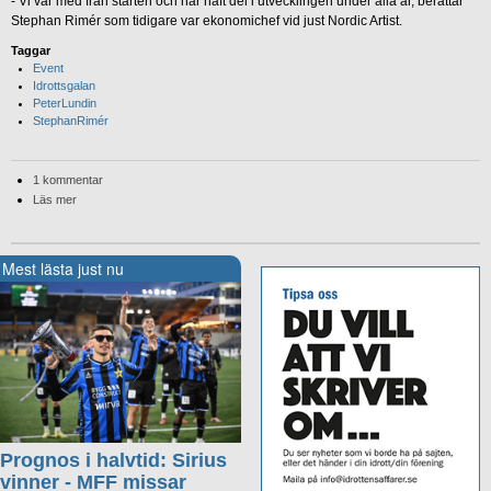
- Vi var med från starten och har haft del i utvecklingen under alla år, berättar
Stephan Rimér som tidigare var ekonomichef vid just Nordic Artist.
Taggar
Event
Idrottsgalan
PeterLundin
StephanRimér
1 kommentar
Läs mer
Mest lästa just nu
Prognos i halvtid: Sirius
vinner - MFF missar