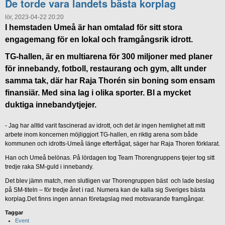
De torde vara landets bästa korplag
lör, 2023-04-22 20:20
I hemstaden Umeå är han omtalad för sitt stora
engagemang för en lokal och framgångsrik idrott.
TG-hallen, är en multiarena för 300 miljoner med planer
för innebandy, fotboll, restaurang och gym, allt under
samma tak, där har Raja Thorén sin boning som ensam
finansiär. Med sina lag i olika sporter. Bl a mycket
duktiga innebandytjejer.
- Jag har alltid varit fascinerad av idrott, och det är ingen hemlighet att mitt
arbete inom koncernen möjliggjort TG-hallen, en riktig arena som både
kommunen och idrotts-Umeå länge efterfrågat, säger har Raja Thoren förklarat.
Han och Umeå belönas. På lördagen tog Team Thorengruppens tjejer tog sitt
tredje raka SM-guld i innebandy.
Det blev jämn match, men slutligen var Thorengruppen bäst och lade beslag
på SM-titeln – för tredje året i rad. Numera kan de kalla sig Sveriges bästa
korplag.Det finns ingen annan företagslag med motsvarande framgångar.
Taggar
Event