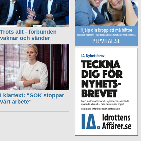
Trots allt - förbunden
vaknar och vänder
I klartext: "SOK stoppar
vårt arbete"