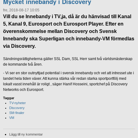
Mycket innebandy i Discovery
fre, 2018-08-17 10:05
Vill du se Innebandy i TV,ja, då är du hänvisad till Kanal
5, Kanal 9, Eurosport och Eurosport Player. Efter en
överenskommelse mellan Discovery och Svensk
Innebandy ska Superligan och innebandy-VM förmedlas
via Discovery.
Sändningsrättigheterna gäller SSL Dam, SSL Herr samt två världsmästerskap
de kommande två åren.
- Vi ser en stor outnyttjad potential i svensk innebandy och vet att intresset ute i
landet hela tiden växer. Att kunna stärka vår redan starka sportportfölj med
lokalt vasst innehåll är roligt , säger Hanif Hosseini, sportchef på Discovery
Networks och Eurosport.
Taggar
TV-nyheter
Discovery
SM-finaler
VM
Lägg till ny kommentar