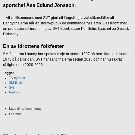
sportchef Åsa Edlund Jönsson.
– Att vi tillsammans med SVT gjort ett långsiktigt avtal säkerställer att
Bandyfinalerna når en stor tv-publik de kommande fyra åren. Dessutom med
en professionell inramning av SVT Sport, säger Per Selin, ligachef på Svensk
Elitbandy.
En av idrottens folkfester
SM-finalerna i bandy har spelats varje år sedan 1907 på herrsidan och sedan
1973 på damsidan. SVT har sänt finalerna sedan 2015 och har nu säkrat
rättigheterna 2020-2023.
Taggar
TV-nyheter
SM-finaler
Svt
tradition
Lägg till ny kommentar
Läs mer