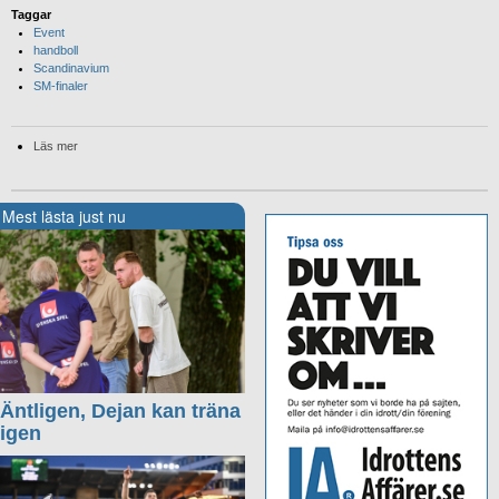
Taggar
Event
handboll
Scandinavium
SM-finaler
Läs mer
Mest lästa just nu
Äntligen, Dejan kan träna
igen