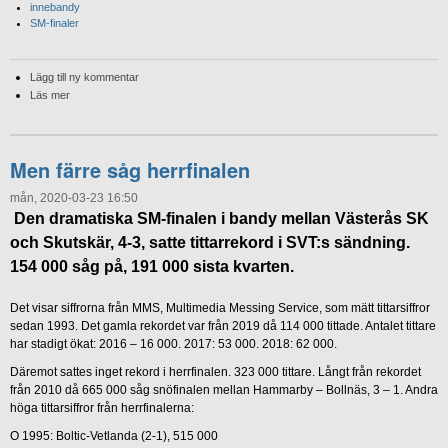
innebandy
SM-finaler
Lägg till ny kommentar
Läs mer
Men färre såg herrfinalen
mån, 2020-03-23 16:50
Den dramatiska SM-finalen i bandy mellan Västerås SK
och Skutskär, 4-3, satte tittarrekord i SVT:s sändning.
154 000 såg på, 191 000 sista kvarten.
Det visar siffrorna från MMS, Multimedia Messing Service, som mätt tittarsiffror
sedan 1993. Det gamla rekordet var från 2019 då 114 000 tittade. Antalet tittare
har stadigt ökat: 2016 – 16 000. 2017: 53 000. 2018: 62 000.
Däremot sattes inget rekord i herrfinalen. 323 000 tittare. Långt från rekordet
från 2010 då 665 000 såg snöfinalen mellan Hammarby – Bollnäs, 3 – 1. Andra
höga tittarsiffror från herrfinalerna:
O 1995: Boltic-Vetlanda (2-1), 515 000