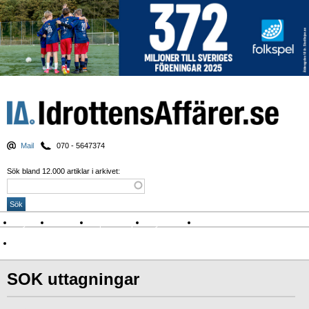
Mail
070 - 5647374
Sök bland 12.000 artiklar i arkivet:
Nyheter
Krönikor
Sport & spel
Nyhetsbrev
Arkiv
Om Idrottens Affärer
SOK uttagningar