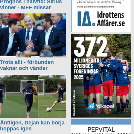
Prognos i halvtid: Sirius
vinner - MFF missar
Trots allt - förbunden
vaknar och vänder
Äntligen, Dejan kan börja
hoppas igen