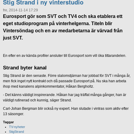
Stig Strand i ny vinterstudio
fre, 2014-11-14 17:29
Eurosport gör som SVT och TV4 och ska etablera ett
eget studioprogram på vinterhelgerna. Titeln blir
Vintersöndag och en av medarbetarna är värvad från
just SVT.
En efter en av kända profiler ansluter till Eurosport som vill öka tittarandelen.
Strand byter kanal
Stig Strand är den senaste. Förre slalomstjärnan har jobbat för SVT i många år,
men fick inget nytt kontrakt och då passade Eurosport på. Nu ska han arbeta
ihop med kanalens alpinkommentator, Håkan Bergholtz.
- Det känns väldigt inspirerande. Håkan har jag träffat många gånger, han är
väldigt rutinerad och kunnig, säger Strand.
Carl-Johan Bergman blir också ny expert. Han slutade i vintras som aktiv efter
13 säsonger.
Taggar
TV-nyheter
StigStrand