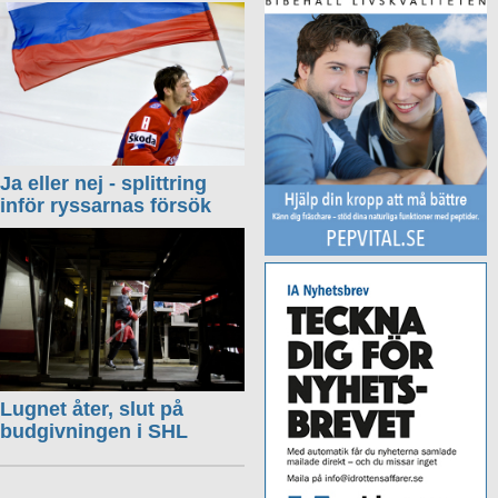
Ja eller nej - splittring
inför ryssarnas försök
Lugnet åter, slut på
budgivningen i SHL