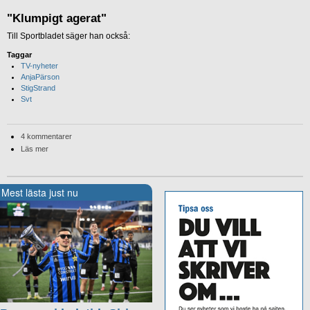
"Klumpigt agerat"
Till Sportbladet säger han också:
Taggar
TV-nyheter
AnjaPärson
StigStrand
Svt
4 kommentarer
Läs mer
Mest lästa just nu