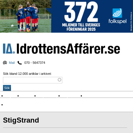
Mail
070 - 5647374
Sök bland 12.000 artiklar i arkivet:
Nyheter
Krönikor
Sport & spel
Nyhetsbrev
Arkiv
Om Idrottens Affärer
StigStrand