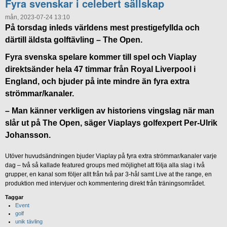
Fyra svenskar i celebert sällskap
mån, 2023-07-24 13:10
På torsdag inleds världens mest prestigefyllda och
därtill äldsta golftävling – The Open.
Fyra svenska spelare kommer till spel och Viaplay
direktsänder hela 47 timmar från Royal Liverpool i
England, och bjuder på inte mindre än fyra extra
strömmar/kanaler.
– Man känner verkligen av historiens vingslag när man
slår ut på The Open, säger Viaplays golfexpert Per-Ulrik
Johansson.
Utöver huvudsändningen bjuder Viaplay på fyra extra strömmar/kanaler varje
dag – två så kallade featured groups med möjlighet att följa alla slag i två
grupper, en kanal som följer allt från två par 3-hål samt Live at the range, en
produktion med intervjuer och kommentering direkt från träningsområdet.
Taggar
Event
golf
unik tävling