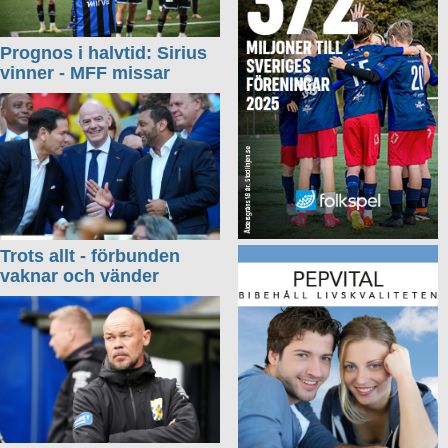
Prognos i halvtid: Sirius
vinner - MFF missar
Trots allt - förbunden
vaknar och vänder