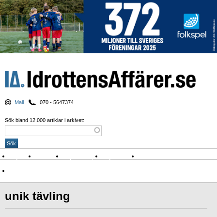
Mail
070 - 5647374
Sök bland 12.000 artiklar i arkivet:
Nyheter
Krönikor
Sport & spel
Nyhetsbrev
Arkiv
Om Idrottens Affärer
unik tävling