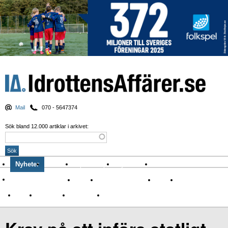
Mail
070 - 5647374
Sök bland 12.000 artiklar i arkivet:
Nyheter
Krönikor
Sport & spel
Nyhetsbrev
Arkiv
Om Idrottens Affärer
Affärer
I spåren av Corona
Arena
Event
Namn
Sponsring
TV-nyheter
Idrott & Turism