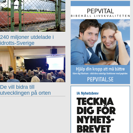
240 miljoner utdelade i
idrotts-Sverige
De vill bidra till
utvecklingen på orten