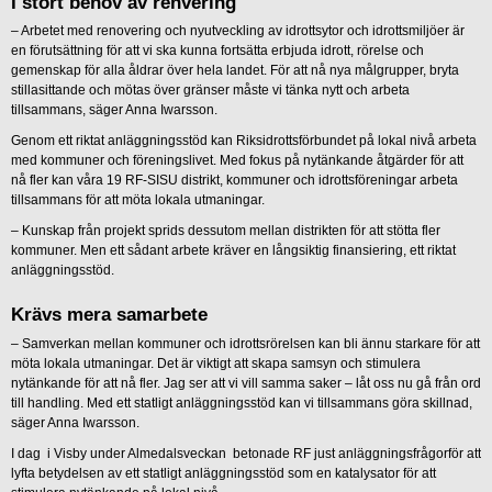
I stort behov av renvering
– Arbetet med renovering och nyutveckling av idrottsytor och idrottsmiljöer är
en förutsättning för att vi ska kunna fortsätta erbjuda idrott, rörelse och
gemenskap för alla åldrar över hela landet. För att nå nya målgrupper, bryta
stillasittande och mötas över gränser måste vi tänka nytt och arbeta
tillsammans, säger Anna Iwarsson.
Genom ett riktat anläggningsstöd kan Riksidrottsförbundet på lokal nivå arbeta
med kommuner och föreningslivet. Med fokus på nytänkande åtgärder för att
nå fler kan våra 19 RF-SISU distrikt, kommuner och idrottsföreningar arbeta
tillsammans för att möta lokala utmaningar.
– Kunskap från projekt sprids dessutom mellan distrikten för att stötta fler
kommuner. Men ett sådant arbete kräver en långsiktig finansiering, ett riktat
anläggningsstöd.
Krävs mera samarbete
– Samverkan mellan kommuner och idrottsrörelsen kan bli ännu starkare för att
möta lokala utmaningar. Det är viktigt att skapa samsyn och stimulera
nytänkande för att nå fler. Jag ser att vi vill samma saker – låt oss nu gå från ord
till handling. Med ett statligt anläggningsstöd kan vi tillsammans göra skillnad,
säger Anna Iwarsson.
I dag i Visby under Almedalsveckan betonade RF just anläggningsfrågorför att
lyfta betydelsen av ett statligt anläggningsstöd som en katalysator för att