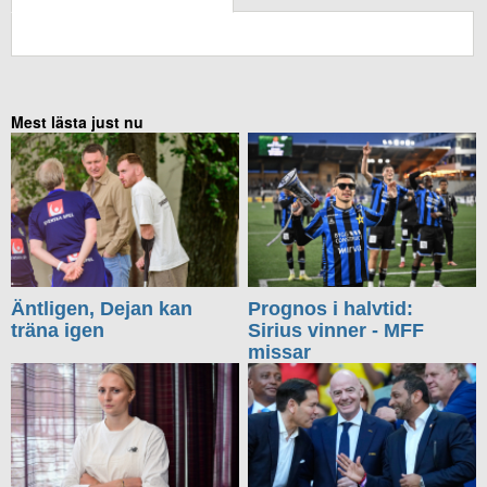
KOMMENTERA UTAN FACEBOOK
Mest lästa just nu
Äntligen, Dejan kan
Prognos i halvtid:
träna igen
Sirius vinner - MFF
missar