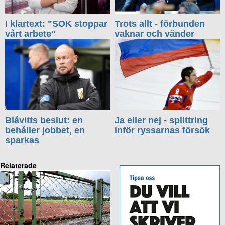
I klartext: "SOK stoppar
Trots allt - förbunden
vårt arbete"
vaknar och vänder
Blåvitts beslut: en
Ja eller nej - splittring
behåller jobbet, en
inför ryssarnas försök
sparkas
Relaterade