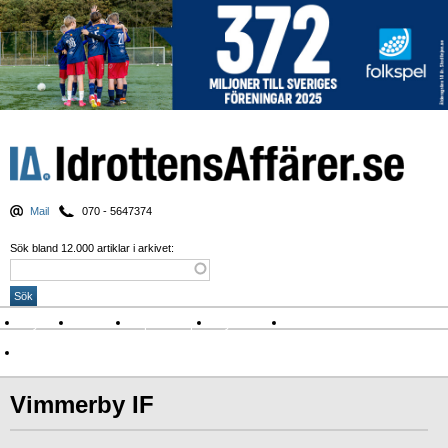
Mail
070 - 5647374
Sök bland 12.000 artiklar i arkivet:
Nyheter
Krönikor
Sport & spel
Nyhetsbrev
Arkiv
Om Idrottens Affärer
Vimmerby IF