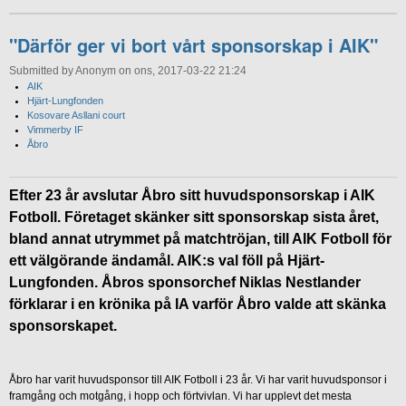
"Därför ger vi bort vårt sponsorskap i AIK"
Submitted by Anonym on ons, 2017-03-22 21:24
AIK
Hjärt-Lungfonden
Kosovare Asllani court
Vimmerby IF
Åbro
Efter 23 år avslutar Åbro sitt huvudsponsorskap i AIK
Fotboll. Företaget skänker sitt sponsorskap sista året,
bland annat utrymmet på matchtröjan, till AIK Fotboll för
ett välgörande ändamål. AIK:s val föll på Hjärt-
Lungfonden. Åbros sponsorchef Niklas Nestlander
förklarar i en krönika på IA varför Åbro valde att skänka
sponsorskapet.
Åbro har varit huvudsponsor till AIK Fotboll i 23 år. Vi har varit huvudsponsor i
framgång och motgång, i hopp och förtvivlan. Vi har upplevt det mesta