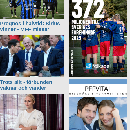
Prognos i halvtid: Sirius
vinner - MFF missar
Trots allt - förbunden
vaknar och vänder