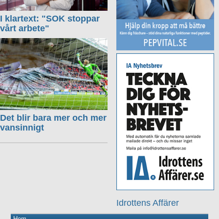
I klartext: "SOK stoppar
vårt arbete"
Det blir bara mer och mer
vansinnigt
Idrottens Affärer
Hem