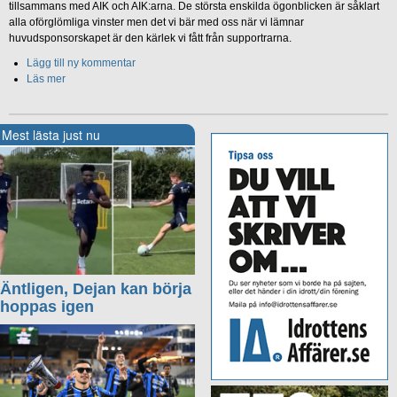
tillsammans med AIK och AIK:arna. De största enskilda ögonblicken är såklart
alla oförglömliga vinster men det vi bär med oss när vi lämnar
huvudsponsorskapet är den kärlek vi fått från supportrarna.
Lägg till ny kommentar
Läs mer
Mest lästa just nu
Äntligen, Dejan kan börja
hoppas igen