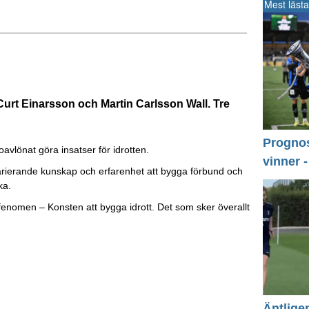
Mest lästa
Curt Einarsson och Martin Carlsson Wall. Tre
Prognos 
oavlönat göra insatser för idrotten.
vinner 
varierande kunskap och erfarenhet att bygga förbund och
ka.
t fenomen – Konsten att bygga idrott. Det som sker överallt
Äntlige