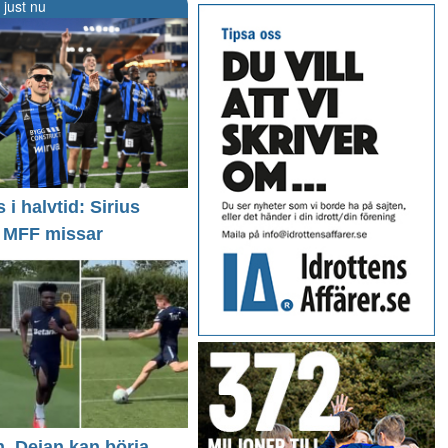
 just nu
i halvtid: Sirius
- MFF missar
n, Dejan kan börja