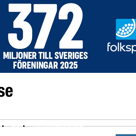
ev
Arkiv
Om Idrottens Affärer