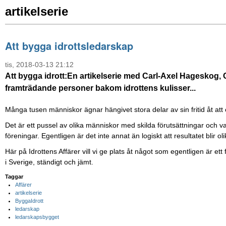
artikelserie
Att bygga idrottsledarskap
tis, 2018-03-13 21:12
Att bygga idrott:
En artikelserie med Carl-Axel Hageskog, 
framträdande personer bakom idrottens kulisser...
Många tusen människor ägnar hängivet stora delar av sin fritid åt att 
Det är ett pussel av olika människor med skilda förutsättningar och 
föreningar. Egentligen är det inte annat än logiskt att resultatet blir oli
Här på Idrottens Affärer vill vi ge plats åt något som egentligen är et
i Sverige, ständigt och jämt.
Taggar
Affärer
artikelserie
ByggaIdrott
ledarskap
ledarskapsbygget