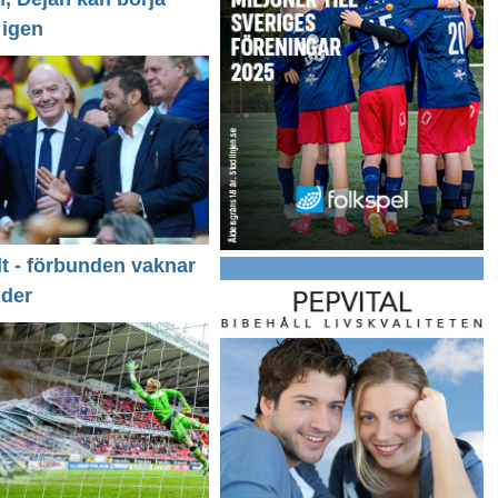
 igen
llt - förbunden vaknar
nder