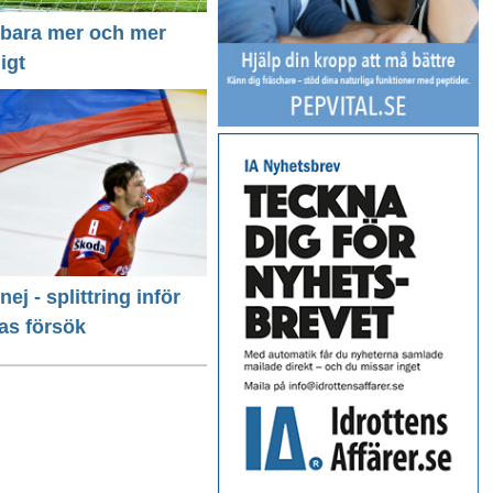
r bara mer och mer
igt
 nej - splittring inför
as försök