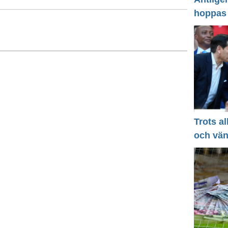
hoppas
Trots a
och vä