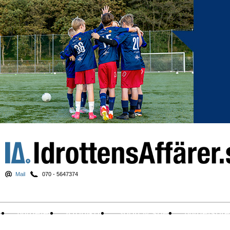
Mail
070 - 5647374
Nyheter
Krönikor
Sport & spel
Nyhetsbr