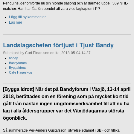
Penguins, genomförde nu sin nionde säsong och är därmed uppe i 509 NHL-
matcher. Han har fått förtroendet att vara vice lagkapten i PP.
Lägg till ny kommentar
Läs mer
Landslagschefen förtjust i Tjust Bandy
Submitted by Curt Einarsson on fre, 2018-05-04 14:37
bandy
Bandyforum
ByggaIdrott
Calle Hageskog
[Bygga idrott] När det på Bandyforum i Växjö, 13-14 april
2018, berättades om en förening som på mycket kort tid
gått från nästan ingen ungdomsverksamhet till att nu ha
lag i alla åldersgrupper var det Växjödagarnas största
ögonblick.
Så summerade Per-Anders Gustafsson, styrelseledamot i SBF och tillika