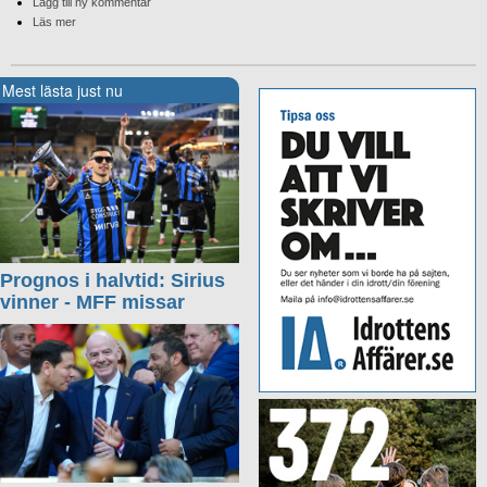
Lägg till ny kommentar
Läs mer
Mest lästa just nu
Prognos i halvtid: Sirius
vinner - MFF missar