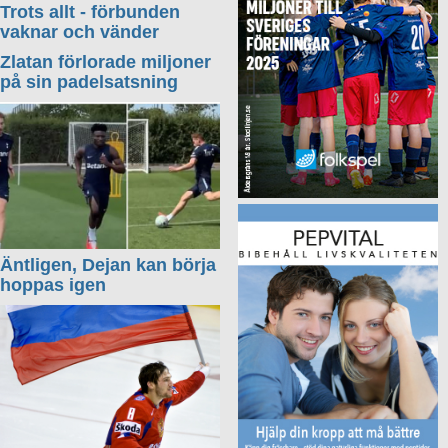
Trots allt - förbunden
vaknar och vänder
Zlatan förlorade miljoner
på sin padelsatsning
Äntligen, Dejan kan börja
hoppas igen