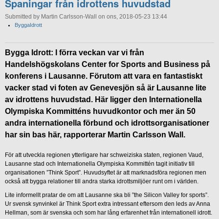
Spaningar från idrottens huvudstad
Submitted by Martin Carlsson-Wall on ons, 2018-05-23 13:44
ByggaIdrott
Bygga Idrott: I förra veckan var vi från
Handelshögskolans Center for Sports and Business på
konferens i Lausanne. Förutom att vara en fantastiskt
vacker stad vi foten av Genevesjön så är Lausanne lite
av idrottens huvudstad. Här ligger den Internationella
Olympiska Kommitténs huvudkontor och mer än 50
andra internationella förbund och idrottsorganisationer
har sin bas här, rapporterar Martin Carlsson Wall.
För att utveckla regionen ytterligare har schweiziska staten, regionen Vaud,
Lausanne stad och Internationella Olympiska Kommittén tagit initiativ till
organisationen ”Think Sport”. Huvudsyftet är att marknadsföra regionen men
också att bygga relationer till andra starka idrottsmiljöer runt om i världen.
Lite informellt pratar de om att Lausanne ska bli ”the Silicon Valley for sports”.
Ur svensk synvinkel är Think Sport extra intressant eftersom den leds av Anna
Hellman, som är svenska och som har lång erfarenhet från internationell idrott.