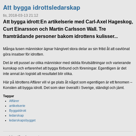
Att bygga idrottsledarskap
tis, 2018-03-13 21:12
Att bygga idrott:
En artikelserie med Carl-Axel Hageskog,
Curt Einarsson och Martin Carlsson Wall. Tre
framträdande personer bakom idrottens kulisser...
Många tusen människor ägnar hängivet stora delar av sin fritid åt att oavlönat
göra insatser för idrotten.
Det är ett pussel av olika människor med skilda förutsättningar och varierande
kunskap och erfarenhet att bygga förbund och föreningar. Egentligen är det
inte annat än logiskt att resultatet blir olika.
Här på Idrottens Affärer vill vi ge plats åt något som egentligen är ett fenomen –
Konsten att bygga idrott. Det som sker överallt i Sverige, ständigt och jämt.
Taggar
Affärer
artikelserie
ByggaIdrott
ledarskap
ledarskapsbygget