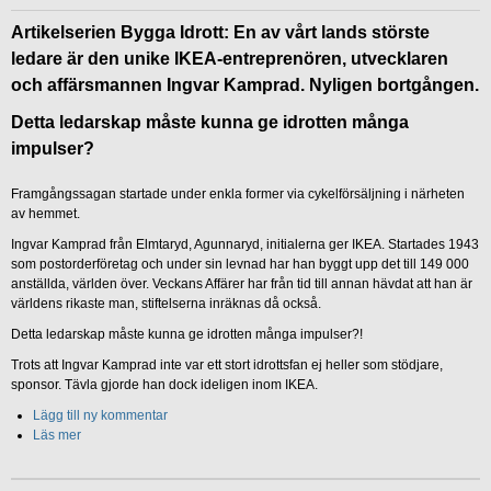
Artikelserien Bygga Idrott: En av vårt lands störste
ledare är den unike IKEA-entreprenören, utvecklaren
och affärsmannen Ingvar Kamprad. Nyligen bortgången.
Detta ledarskap måste kunna ge idrotten många
impulser?
Framgångssagan startade under enkla former via cykelförsäljning i närheten
av hemmet.
Ingvar Kamprad från Elmtaryd, Agunnaryd, initialerna ger IKEA. Startades 1943
som postorderföretag och under sin levnad har han byggt upp det till 149 000
anställda, världen över. Veckans Affärer har från tid till annan hävdat att han är
världens rikaste man, stiftelserna inräknas då också.
Detta ledarskap måste kunna ge idrotten många impulser?!
Trots att Ingvar Kamprad inte var ett stort idrottsfan ej heller som stödjare,
sponsor. Tävla gjorde han dock ideligen inom IKEA.
Lägg till ny kommentar
Läs mer