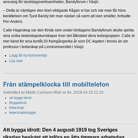
ansvarig för landslagsverksamheten, Bandyforum i Växjö.
– Detta är nämligen den klart viktigaste frågan vi har och när man får höra
berättelsen om Tjust Bandy blir man nästan så varm att isen smälter, fortsatte
Per-Anders.
Calle Hageskog var den förste som under lördagens Bandyforum skulle sprida
sina unika ledarskapskunskaper över det åttiotalet stora ledargruppen. Calle är
mer känd för sina bortåt 20 framgångsrika år som DC-kapten i tennis än sin
professur i ledarskap på Linnéuniversitet i Växjö.
Lägg till ny kommentar
Läs mer
Från stämpelklocka till mobiltelefon
Submitted by Martin Carlsson-Wall on fre, 2018-03-23 12:10
att bygga idrott
ByggaIdrott
ledarskap
ledarskapsbygget
Att bygga idrott: Den 4 augusti 1919 tog Sveriges
riksdag beslutet att införa en åtta timmars arbetsdag.