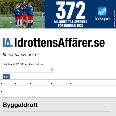
Mail
070 - 5647374
Sök bland 12.000 artiklar i arkivet:
Nyheter
Krönikor
Sport & spel
Nyhetsbrev
Arkiv
Om Idrottens Affärer
ByggaIdrott