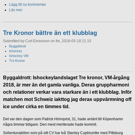
Lägg till ny kommentar
Läs mer
Tre Kronor bättre än ett klubblag
Submitted by Curt Einarsson on fre, 2018-05-18 21:15
ByggaIdrott
ishockey
Ishockey VM
Tre Kronor
ByggaIdrott: Ishockeylandslaget Tre kronor, VM-årgång
2018, är mer än det gamla vanliga. Deras gruppharmoni
och relationer verkar vara starkare än i ett klubblag. Inför
matchen mot Schweiz iakttog jag deras uppvärmning off
ice under cirka en timmes tid.
Det var den dagen som Patrick Hörnqvist, 31, hade anlänt till Köpenhamn
några timmar tidigare. Den mest meriterade hade kommit.
Sollentunakillen som på sitt CV har två Stanley Cuptriumfer med Pittsburg