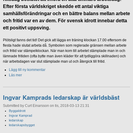
Efter första världskriget skedde ett antal viktiga
samhällsförändringar och en bättre balans mellan arbete
och fritid var en av dem. För svensk idrott innebar detta
ett positivt uppsving.
Plötsligt fanns det tid! Det gick att lägga en träning klockan 17.00 eftersom de
flesta hade slutat arbeta då. Symbolen som reglerade gränsen mellan arbete
och fritid var stämpelklockan. När man kom till arbetet stämplade man in och
lämnade fritiden (ofta bytte man även kläder för att tydliggöra skillnaden) och
när arbetsdagen var slut stämplade man ut och återgick till fritid.
Lägg till ny kommentar
Läs mer
Ingvar Kamprads ledarskap är världsbäst
Submitted by Curt Einarsson on tis, 2018-03-13 21:31
ByggaIdrott
Ingvar Kamprad
ledarskap
ledarskapsbygget