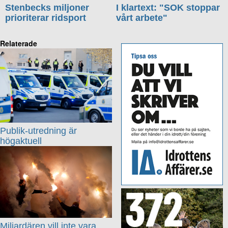
Stenbecks miljoner
I klartext: "SOK stoppar
prioriterar ridsport
vårt arbete"
Relaterade
Publik-utredning är
högaktuell
Miljardären vill inte vara