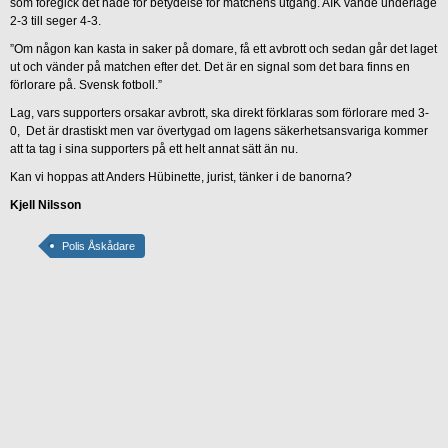
som föregick det hade för betydelse för matchens utgång. AIK vände underläge
2-3 till seger 4-3.
”Om någon kan kasta in saker på domare, få ett avbrott och sedan går det laget
ut och vänder på matchen efter det. Det är en signal som det bara finns en
förlorare på. Svensk fotboll.”
Lag, vars supporters orsakar avbrott, ska direkt förklaras som förlorare med 3-
0, Det är drastiskt men var övertygad om lagens säkerhetsansvariga kommer
att ta tag i sina supporters på ett helt annat sätt än nu.
Kan vi hoppas att Anders Hübinette, jurist, tänker i de banorna?
Kjell Nilsson
Polis Åskådare