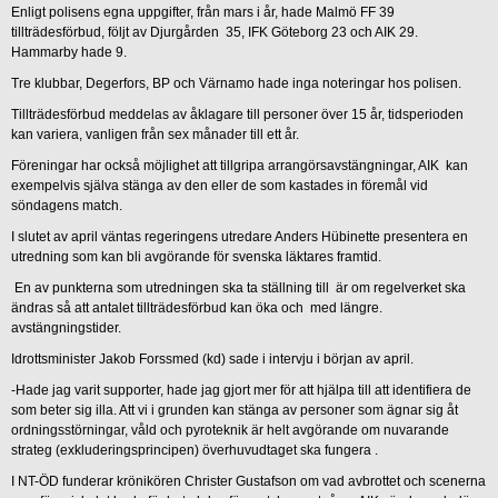
Enligt polisens egna uppgifter, från mars i år, hade Malmö FF 39
tillträdesförbud, följt av Djurgården 35, IFK Göteborg 23 och AIK 29.
Hammarby hade 9.
Tre klubbar, Degerfors, BP och Värnamo hade inga noteringar hos polisen.
Tillträdesförbud meddelas av åklagare till personer över 15 år, tidsperioden
kan variera, vanligen från sex månader till ett år.
Föreningar har också möjlighet att tillgripa arrangörsavstängningar, AIK kan
exempelvis själva stänga av den eller de som kastades in föremål vid
söndagens match.
I slutet av april väntas regeringens utredare Anders Hübinette presentera en
utredning som kan bli avgörande för svenska läktares framtid.
En av punkterna som utredningen ska ta ställning till är om regelverket ska
ändras så att antalet tillträdesförbud kan öka och med längre.
avstängningstider.
Idrottsminister Jakob Forssmed (kd) sade i intervju i början av april.
-Hade jag varit supporter, hade jag gjort mer för att hjälpa till att identifiera de
som beter sig illa. Att vi i grunden kan stänga av personer som ägnar sig åt
ordningsstörningar, våld och pyroteknik är helt avgörande om nuvarande
strateg (exkluderingsprincipen) överhuvudtaget ska fungera .
I NT-ÖD funderar krönikören Christer Gustafson om vad avbrottet och scenerna