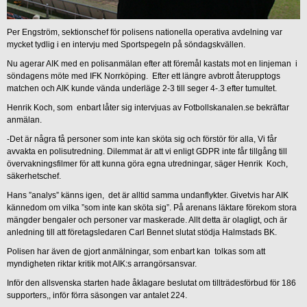
Per Engström, sektionschef för polisens nationella operativa avdelning var
mycket tydlig i en intervju med Sportspegeln på söndagskvällen.
Nu agerar AIK med en polisanmälan efter att föremål kastats mot en linjeman i
söndagens möte med IFK Norrköping. Efter ett längre avbrott återupptogs
matchen och AIK kunde vända underläge 2-3 till seger 4-.3 efter tumultet.
Henrik Koch, som enbart låter sig intervjuas av Fotbollskanalen.se bekräftar
anmälan.
-Det är några få personer som inte kan sköta sig och förstör för alla, Vi får
avvakta en polisutredning. Dilemmat är att vi enligt GDPR inte får tillgång till
övervakningsfilmer för att kunna göra egna utredningar, säger Henrik Koch,
säkerhetschef.
Hans ”analys” känns igen, det är alltid samma undanflykter. Givetvis har AIK
kännedom om vilka ”som inte kan sköta sig”. På arenans läktare förekom stora
mängder bengaler och personer var maskerade. Allt detta är olagligt, och är
anledning till att företagsledaren Carl Bennet slutat stödja Halmstads BK.
Polisen har även de gjort anmälningar, som enbart kan tolkas som att
myndigheten riktar kritik mot AIK:s arrangörsansvar.
Inför den allsvenska starten hade åklagare beslutat om tillträdesförbud för 186
supporters,, inför förra säsongen var antalet 224.