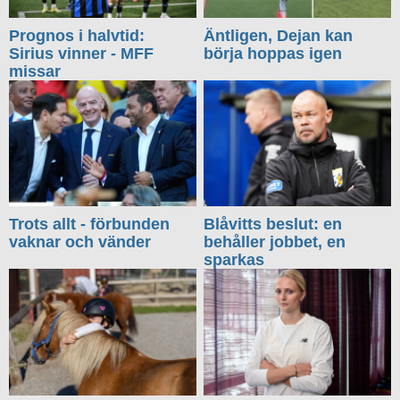
Prognos i halvtid:
Äntligen, Dejan kan
Sirius vinner - MFF
börja hoppas igen
missar
Trots allt - förbunden
Blåvitts beslut: en
vaknar och vänder
behåller jobbet, en
sparkas