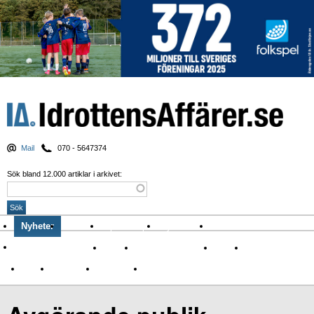
Mail
070 - 5647374
Sök bland 12.000 artiklar i arkivet:
Nyheter
Krönikor
Sport & spel
Nyhetsbrev
Arkiv
Om Idrottens Affärer
Affärer
I spåren av Corona
Arena
Event
Namn
Sponsring
TV-nyheter
Idrott & Turism