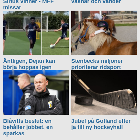
Sirius vinner - MFF
vaknar och vänder
missar
Äntligen, Dejan kan
Stenbecks miljoner
börja hoppas igen
prioriterar ridsport
Blåvitts beslut: en
Jubel på Gotland efter
behåller jobbet, en
ja till ny hockeyhall
sparkas