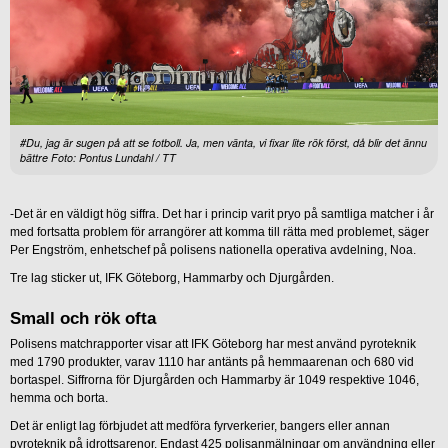
#Du, jag är sugen på att se fotboll. Ja, men vänta, vi fixar lite rök först, då blir det ännu
bättre Foto: Pontus Lundahl / TT
-Det är en väldigt hög siffra. Det har i princip varit pryo på samtliga matcher i år
med fortsatta problem för arrangörer att komma till rätta med problemet, säger
Per Engström, enhetschef på polisens nationella operativa avdelning, Noa.
Tre lag sticker ut, IFK Göteborg, Hammarby och Djurgården.
Small och rök ofta
Polisens matchrapporter visar att IFK Göteborg har mest använd pyroteknik
med 1790 produkter, varav 1110 har antänts på hemmaarenan och 680 vid
bortaspel. Siffrorna för Djurgården och Hammarby är 1049 respektive 1046,
hemma och borta.
Det är enligt lag förbjudet att medföra fyrverkerier, bangers eller annan
pyroteknik på idrottsarenor. Endast 425 polisanmälningar om användning eller