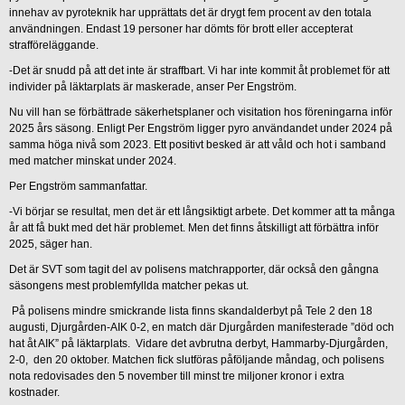
innehav av pyroteknik har upprättats det är drygt fem procent av den totala
användningen. Endast 19 personer har dömts för brott eller accepterat
strafföreläggande.
-Det är snudd på att det inte är straffbart. Vi har inte kommit åt problemet för att
individer på läktarplats är maskerade, anser Per Engström.
Nu vill han se förbättrade säkerhetsplaner och visitation hos föreningarna inför
2025 års säsong. Enligt Per Engström ligger pyro användandet under 2024 på
samma höga nivå som 2023. Ett positivt besked är att våld och hot i samband
med matcher minskat under 2024.
Per Engström sammanfattar.
-Vi börjar se resultat, men det är ett långsiktigt arbete. Det kommer att ta många
år att få bukt med det här problemet. Men det finns åtskilligt att förbättra inför
2025, säger han.
Det är SVT som tagit del av polisens matchrapporter, där också den gångna
säsongens mest problemfyllda matcher pekas ut.
På polisens mindre smickrande lista finns skandalderbyt på Tele 2 den 18
augusti, Djurgården-AIK 0-2, en match där Djurgården manifesterade ”död och
hat åt AIK” på läktarplats. Vidare det avbrutna derbyt, Hammarby-Djurgården,
2-0, den 20 oktober. Matchen fick slutföras påföljande måndag, och polisens
nota redovisades den 5 november till minst tre miljoner kronor i extra
kostnader.