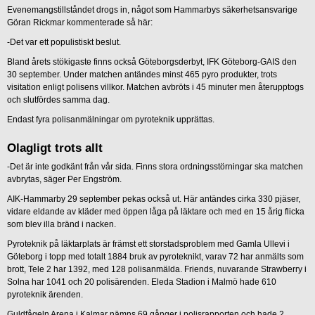
Evenemangstillståndet drogs in, något som Hammarbys säkerhetsansvarige
Göran Rickmar kommenterade så här:
-Det var ett populistiskt beslut.
Bland årets stökigaste finns också Göteborgsderbyt, IFK Göteborg-GAIS den
30 september. Under matchen antändes minst 465 pyro produkter, trots
visitation enligt polisens villkor. Matchen avbröts i 45 minuter men återupptogs
och slutfördes samma dag.
Endast fyra polisanmälningar om pyroteknik upprättas.
Olagligt trots allt
-Det är inte godkänt från vår sida. Finns stora ordningsstörningar ska matchen
avbrytas, säger Per Engström.
AIK-Hammarby 29 september pekas också ut. Här antändes cirka 330 pjäser,
vidare eldande av kläder med öppen låga på läktare och med en 15 årig flicka
som blev illa bränd i nacken.
Pyroteknik på läktarplats är främst ett storstadsproblem med Gamla Ullevi i
Göteborg i topp med totalt 1884 bruk av pyroteknikt, varav 72 har anmälts som
brott, Tele 2 har 1392, med 128 polisanmälda. Friends, nuvarande Strawberry i
Solna har 1041 och 20 polisärenden. Eleda Stadion i Malmö hade 610
pyroteknik ärenden.
Guldfågeln Arena i Kalmar nämns 69 gånger i polisrapporten och hade 2