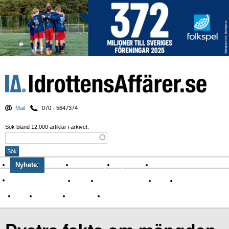
Mail
070 - 5647374
Sök bland 12.000 artiklar i arkivet:
Nyheter
Krönikor
Sport & spel
Nyhetsbrev
Arkiv
Om Idrottens Affärer
Affärer
I spåren av Corona
Arena
Event
Namn
Sponsring
TV-nyheter
Idrott & Turism