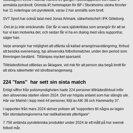
anmälda pyrobrott. Grimsta IP, hemmaplan för BP i Stockholms västra förorter
har 11 noteringar om pyroteknik, varav 2 har anmälts som brott.
SVT Sport har också talat med Jonas Arlmark, säkerhetschef i IFK Göteborg.
-Det är ju inte smickrande. Där får vi vara självkritiska som arrangör för att se
hur vi kan motverka det, och sedan får vi ha en dialog med våra supportrar,
säger han.
Varje arrangör har möjlighet att utfärda så kallad arrangörsavstängning, förbud
att besöka evenemang, typ allsvenska fotbollsmatcher, under den period som
föreningen bestämt. Tillämpas mycket sparsamt.
Tillträdesförbud utfärdas av åklagare, vid risk för att person ska begå brott för
att störa säkerheter vid idrottsarrangemang.
224 "fans" har sett sin sista match
Enligt siffror från polismyndigheten hade 224 personer tillträdesförbud inför
den allsvenska starten våren 2024. Det var högsta antalet som har stängts ute.
Här var Malmö i topp med 44 personer, följt av AIK 38 och Hammarby 37.
I rapporten från mars 2024 skriver polisen att ”supporters till några av lagen
från storstadsregionerna har radikaliserats ytterligare”.
7 756 antända pyrotekniska produkter under 2024 är ett mått på hur svensk
fotboll mår.