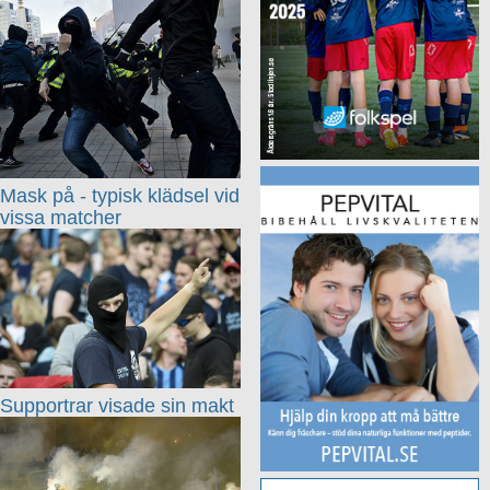
Mask på - typisk klädsel vid
vissa matcher
Supportrar visade sin makt