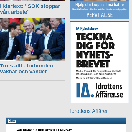
I klartext: "SOK stoppar
vårt arbete"
Trots allt - förbunden
vaknar och vänder
Idrottens Affärer
Hem
Sök bland 12.000 artiklar i arkivet: