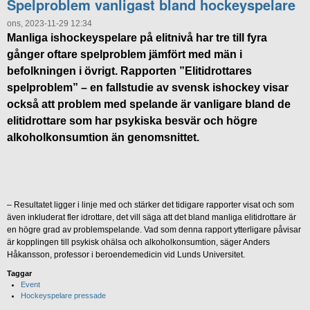
Spelproblem vanligast bland hockeyspelare
ons, 2023-11-29 12:34
Manliga ishockeyspelare på elitnivå har tre till fyra
gånger oftare spelproblem jämfört med män i
befolkningen i övrigt. Rapporten ”Elitidrottares
spelproblem” – en fallstudie av svensk ishockey visar
också att problem med spelande är vanligare bland de
elitidrottare som har psykiska besvär och högre
alkoholkonsumtion än genomsnittet.
– Resultatet ligger i linje med och stärker det tidigare rapporter visat och som
även inkluderat fler idrottare, det vill säga att det bland manliga elitidrottare är
en högre grad av problemspelande. Vad som denna rapport ytterligare påvisar
är kopplingen till psykisk ohälsa och alkoholkonsumtion, säger Anders
Håkansson, professor i beroendemedicin vid Lunds Universitet.
Taggar
Event
Hockeyspelare pressade