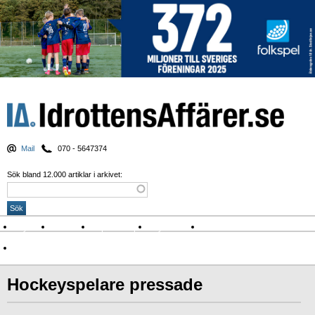
Mail
070 - 5647374
Sök bland 12.000 artiklar i arkivet:
Nyheter
Krönikor
Sport & spel
Nyhetsbrev
Arkiv
Om Idrottens Affärer
Hockeyspelare pressade