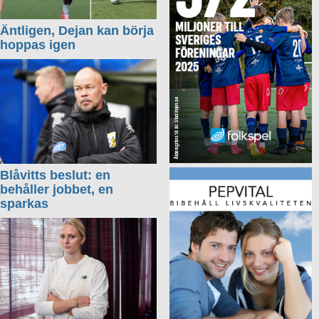
Äntligen, Dejan kan börja
hoppas igen
Blåvitts beslut: en
behåller jobbet, en
sparkas