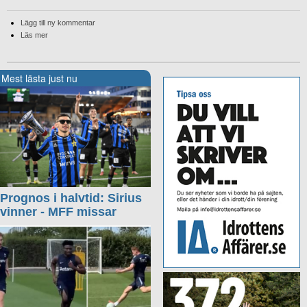
Lägg till ny kommentar
Läs mer
Mest lästa just nu
Prognos i halvtid: Sirius
vinner - MFF missar