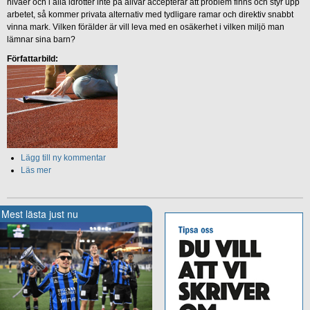
nivåer och i alla idrotter inte på allvar accepterar att problem finns och styr upp
arbetet, så kommer privata alternativ med tydligare ramar och direktiv snabbt
vinna mark. Vilken förälder är vill leva med en osäkerhet i vilken miljö man
lämnar sina barn?
Författarbild:
Lägg till ny kommentar
Läs mer
Mest lästa just nu