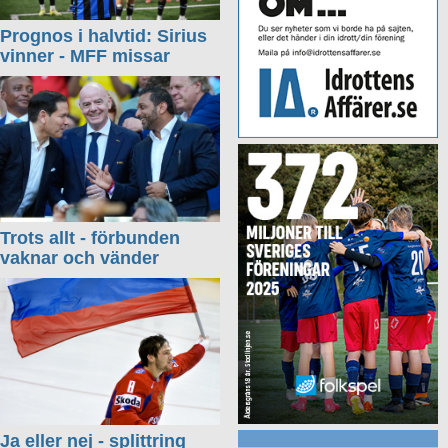
Prognos i halvtid: Sirius
vinner - MFF missar
Trots allt - förbunden
vaknar och vänder
Ja eller nej - splittring