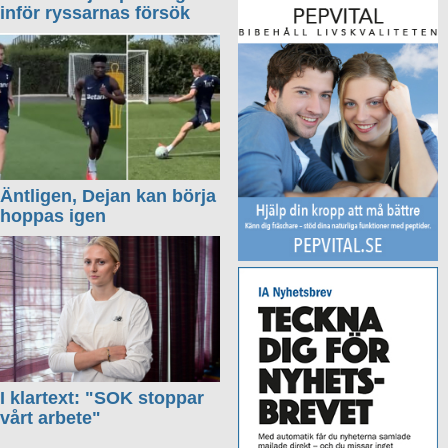
inför ryssarnas försök
Äntligen, Dejan kan börja
hoppas igen
I klartext: "SOK stoppar
vårt arbete"