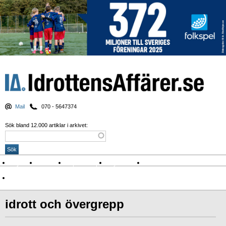
Mail
070 - 5647374
Sök bland 12.000 artiklar i arkivet:
Nyheter
Krönikor
Sport & spel
Nyhetsbrev
Arkiv
Om Idrottens Affärer
idrott och övergrepp