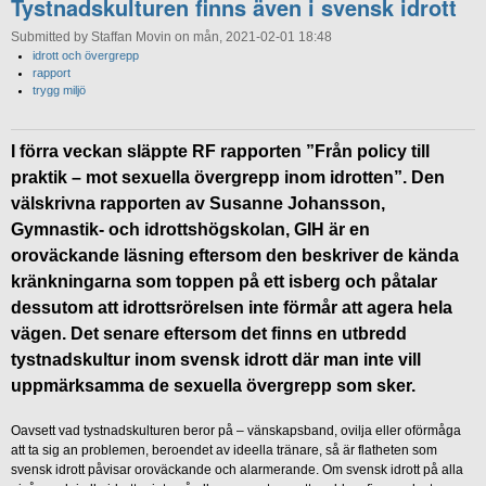
Tystnadskulturen finns även i svensk idrott
Submitted by Staffan Movin on mån, 2021-02-01 18:48
idrott och övergrepp
rapport
trygg miljö
I förra veckan släppte RF rapporten ”Från policy till
praktik – mot sexuella övergrepp inom idrotten”. Den
välskrivna rapporten av Susanne Johansson,
Gymnastik- och idrottshögskolan, GIH är en
oroväckande läsning eftersom den beskriver de kända
kränkningarna som toppen på ett isberg och påtalar
dessutom att idrottsrörelsen inte förmår att agera hela
vägen. Det senare eftersom det finns en utbredd
tystnadskultur inom svensk idrott där man inte vill
uppmärksamma de sexuella övergrepp som sker.
Oavsett vad tystnadskulturen beror på – vänskapsband, ovilja eller oförmåga
att ta sig an problemen, beroendet av ideella tränare, så är flatheten som
svensk idrott påvisar oroväckande och alarmerande. Om svensk idrott på alla