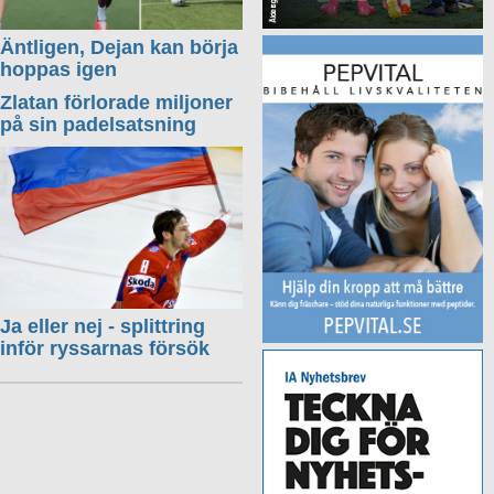
Äntligen, Dejan kan börja
hoppas igen
Zlatan förlorade miljoner
på sin padelsatsning
Ja eller nej - splittring
inför ryssarnas försök