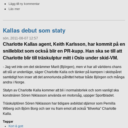
Lägg till ny kommentar
Läs mer
Kallas debut som staty
sön, 2011-08-07 12:57
Charlotte Kallas agent, Keith Karlsson, har kommit på en
snilleblixt som också blir en PR-kupp. Han ska se till att
Charlotte blir till träskulptur mitt i Oslo under skid-VM.
- Jag vet inte om det skrämmer Marit (Björgen), men vi har all världens chans
att slå ur underläge, säger Charlotte Kalla och tänker på kampen i skidspåret
samtidigt hon inser att det annorlunda påhittet hetsar både Björgen och många
andra i Norge.
Statyn av Charlotte Kalla kommer att bli i normalstorlek och som vanligt ska
konstnären Sören Niklasson använda en motorsåg, uppger Sportbladet.
Träskulptören Sören Niklasson har tidigare avbildat stjärnor som Pernilla
Wiberg och Björn Borg och ser nu fram emot att också ”tillverka” Charlotte
Kalla.
Taggar
Kort & gott