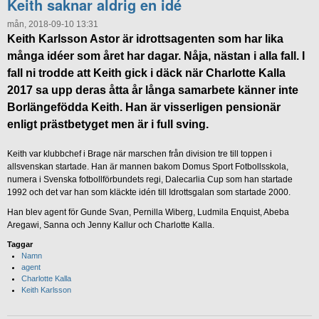
Keith saknar aldrig en idé
mån, 2018-09-10 13:31
Keith Karlsson Astor är idrottsagenten som har lika
många idéer som året har dagar. Nåja, nästan i alla fall. I
fall ni trodde att Keith gick i däck när Charlotte Kalla
2017 sa upp deras åtta år långa samarbete känner inte
Borlängefödda Keith. Han är visserligen pensionär
enligt prästbetyget men är i full sving.
Keith var klubbchef i Brage när marschen från division tre till toppen i
allsvenskan startade. Han är mannen bakom Domus Sport Fotbollsskola,
numera i Svenska fotbollförbundets regi, Dalecarlia Cup som han startade
1992 och det var han som kläckte idén till Idrottsgalan som startade 2000.
Han blev agent för Gunde Svan, Pernilla Wiberg, Ludmila Enquist, Abeba
Aregawi, Sanna och Jenny Kallur och Charlotte Kalla.
Taggar
Namn
agent
Charlotte Kalla
Keith Karlsson