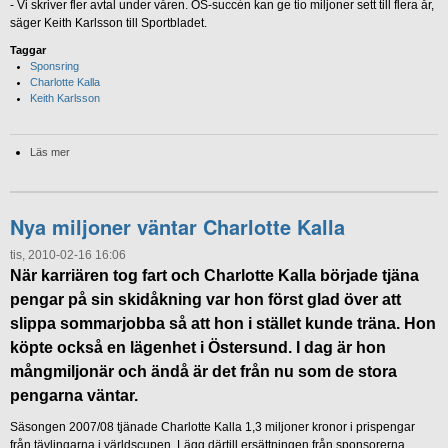
- Vi skriver fler avtal under våren. OS-succén kan ge tio miljoner sett till flera år,
säger Keith Karlsson till Sportbladet.
Taggar
Sponsring
Charlotte Kalla
Keith Karlsson
Läs mer
Nya miljoner väntar Charlotte Kalla
tis, 2010-02-16 16:06
När karriären tog fart och Charlotte Kalla började tjäna
pengar på sin skidåkning var hon först glad över att
slippa sommarjobba så att hon i stället kunde träna. Hon
köpte också en lägenhet i Östersund. I dag är hon
mångmiljonär och ändå är det från nu som de stora
pengarna väntar.
Säsongen 2007/08 tjänade Charlotte Kalla 1,3 miljoner kronor i prispengar
från tävlingarna i världscupen. Lägg därtill ersättningen från sponsorerna.