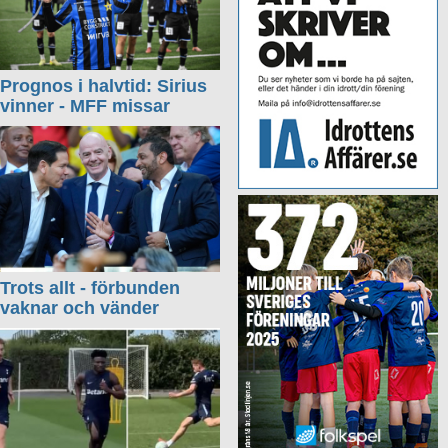
Prognos i halvtid: Sirius
vinner - MFF missar
Trots allt - förbunden
vaknar och vänder