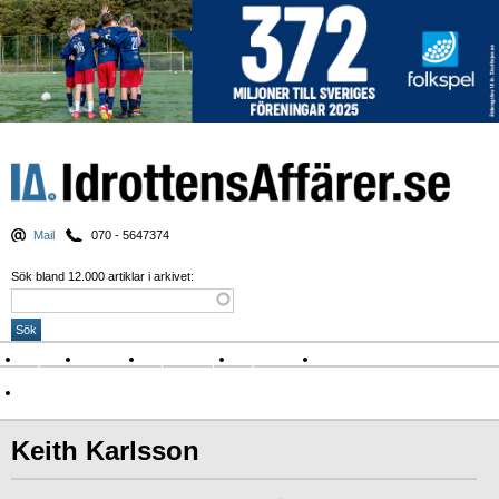
Mail
070 - 5647374
Sök bland 12.000 artiklar i arkivet:
Nyheter
Krönikor
Sport & spel
Nyhetsbrev
Arkiv
Om Idrottens Affärer
Keith Karlsson