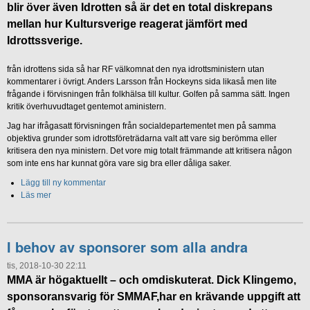
blir över även Idrotten så är det en total diskrepans
mellan hur Kultursverige reagerat jämfört med
Idrottssverige.
från idrottens sida så har RF välkomnat den nya idrottsministern utan
kommentarer i övrigt. Anders Larsson från Hockeyns sida likaså men lite
frågande i förvisningen från folkhälsa till kultur. Golfen på samma sätt. Ingen
kritik överhuvudtaget gentemot aministern.
Jag har ifrågasatt förvisningen från socialdepartementet men på samma
objektiva grunder som idrottsföreträdarna valt att vare sig berömma eller
kritisera den nya ministern. Det vore mig totalt främmande att kritisera någon
som inte ens har kunnat göra vare sig bra eller dåliga saker.
Lägg till ny kommentar
Läs mer
I behov av sponsorer som alla andra
tis, 2018-10-30 22:11
MMA är högaktuellt – och omdiskuterat. Dick Klingemo,
sponsoransvarig för SMMAF,har en krävande uppgift att