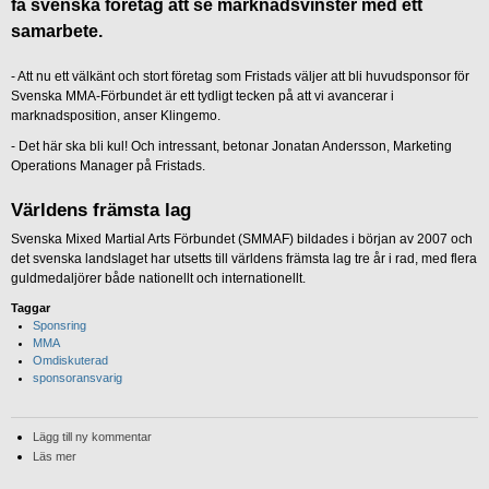
få svenska företag att se marknadsvinster med ett
samarbete.
- Att nu ett välkänt och stort företag som Fristads väljer att bli huvudsponsor för
Svenska MMA-Förbundet är ett tydligt tecken på att vi avancerar i
marknadsposition, anser Klingemo.
- Det här ska bli kul! Och intressant, betonar Jonatan Andersson, Marketing
Operations Manager på Fristads.
Världens främsta lag
Svenska Mixed Martial Arts Förbundet (SMMAF) bildades i början av 2007 och
det svenska landslaget har utsetts till världens främsta lag tre år i rad, med flera
guldmedaljörer både nationellt och internationellt.
Taggar
Sponsring
MMA
Omdiskuterad
sponsoransvarig
Lägg till ny kommentar
Läs mer