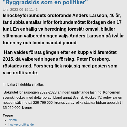
"Ryggradslös som en politiker"
tors, 2023-06-15 11:41
Ishockeyförbundets ordförande Anders Larsson, 46 år,
får dubbla smällar inför förbundsmötet lördagen den 17
juni. En enhällig valberedning föreslår omval, bifaller
stämman valberedningen väljs Anders Larsson på två år
för en ny och femte mandat period.
Han valdes första gången efter en kupp vid årsmötet
2015, då valberedningens förslag, Peter Forsberg,
röstades ned. Forsberg fick nöja sig med posten som
vice ordförande.
Tillbaka till dubbla smällar.
Bokslutet för säsongen 2022-2023 är ingen upplyftande läsning. Koncernen
svensk hockey med dotterbolag, bland annat Svensk Hockey TV, redovisar en
nettoomsättning på 229 766 000 kronor, varav olika statliga bidrag uppgick till
35 950 000 kronor.
Taggar
Namn
hockeyordförande