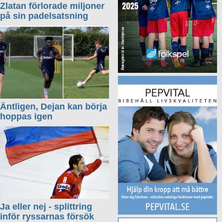
Zlatan förlorade miljoner
på sin padelsatsning
Äntligen, Dejan kan börja
hoppas igen
Ja eller nej - splittring
inför ryssarnas försök