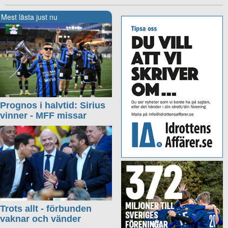
Mest lästa just nu
Prognos i halvtid: Sirius
vinner - MFF missar
Trots allt - förbunden
vaknar och vänder