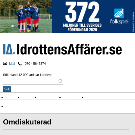
Mail
070 - 5647374
Sök bland 12.000 artiklar i arkivet:
Nyheter
Krönikor
Sport & spel
Nyhetsbrev
Arkiv
Om Idrottens Affärer
Omdiskuterad