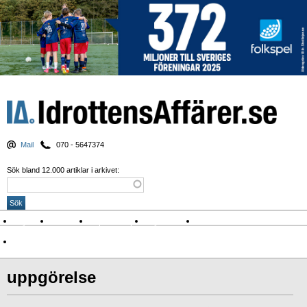
Mail
070 - 5647374
Sök bland 12.000 artiklar i arkivet:
Nyheter
Krönikor
Sport & spel
Nyhetsbrev
Arkiv
Om Idrottens Affärer
uppgörelse