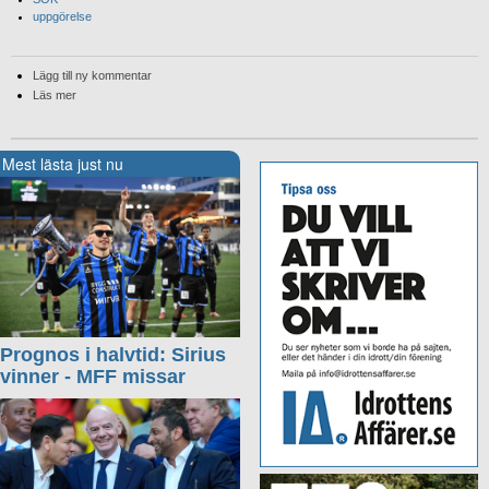
uppgörelse
Lägg till ny kommentar
Läs mer
Mest lästa just nu
Prognos i halvtid: Sirius
vinner - MFF missar