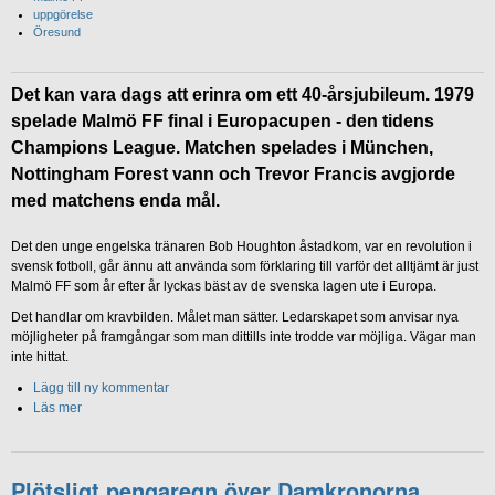
uppgörelse
Öresund
Det kan vara dags att erinra om ett 40-årsjubileum. 1979
spelade Malmö FF final i Europacupen - den tidens
Champions League. Matchen spelades i München,
Nottingham Forest vann och Trevor Francis avgjorde
med matchens enda mål.
Det den unge engelska tränaren Bob Houghton åstadkom, var en revolution i
svensk fotboll, går ännu att använda som förklaring till varför det alltjämt är just
Malmö FF som år efter år lyckas bäst av de svenska lagen ute i Europa.
Det handlar om kravbilden. Målet man sätter. Ledarskapet som anvisar nya
möjligheter på framgångar som man dittills inte trodde var möjliga. Vägar man
inte hittat.
Lägg till ny kommentar
Läs mer
Plötsligt pengaregn över Damkronorna