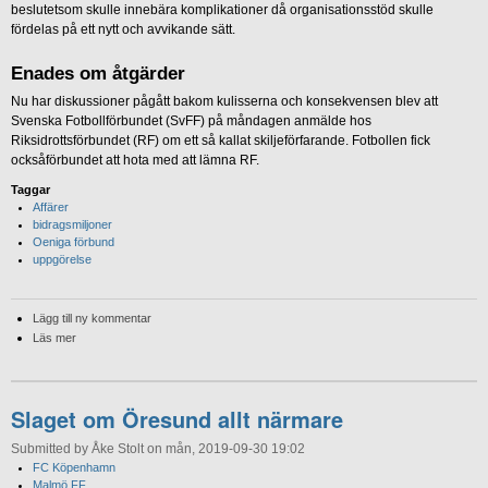
beslutetsom skulle innebära komplikationer då organisationsstöd skulle
fördelas på ett nytt och avvikande sätt.
Enades om åtgärder
Nu har diskussioner pågått bakom kulisserna och konsekvensen blev att
Svenska Fotbollförbundet (SvFF) på måndagen anmälde hos
Riksidrottsförbundet (RF) om ett så kallat skiljeförfarande. Fotbollen fick
ocksåförbundet att hota med att lämna RF.
Taggar
Affärer
bidragsmiljoner
Oeniga förbund
uppgörelse
Lägg till ny kommentar
Läs mer
Slaget om Öresund allt närmare
Submitted by Åke Stolt on mån, 2019-09-30 19:02
FC Köpenhamn
Malmö FF