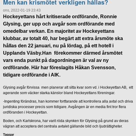
Men kan krismötet verkligen hållas?
ons, 2022-01-19 23:43
Hockeyettans hårt kritiserade ordförande, Ronnie
Glysing, ger upp och avgår som ordförande med
omedelbar verkan. En majoritet av Hockeyettans
klubbar, av totalt 40, har begärt att extra årsmöte ska
hållas den 22 januari, nu på lördag, på ett hotell i
Upplands Väsby.Han förekommer därmed årsmötet
vars enda punkt på dagordningen är val av ny
ordförande. Här har föreslagits Håkan Svensson,
tidigare ordförande i AIK.
Glysing avgår förvissa men planerar att sitta kvar som vd. i Hockeyettan AB, ett
agerande som väcker starka känslor bland Hockeyettans föreningar.
-Ingenting förändras, han kommer fortfarande att kontrollera alla avtal och driva
juridiska processer precis som tidigare. Avgången är en media fint tror flera
ordföranden i Hockeyettan.
Boden, och Karlskrona, har varit röda skynken för Glysing på grund av deras
vägran att acceptera det centrala avtalet gällande bild och ljudrättigheter.
Taggar