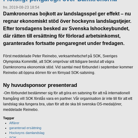
fre, 2019-08-23 18:54
Damkronornas bojkott av landslagsspel ger effekt – nu
regnar ekonomiskt stöd över hockeyns landslagstjejer.
Efter torsdagens besked av Svenska Ishockeybundet,
där rätten till ersättning för förlorad arbetsinkomst,
garanterades fortsatte pengaregnet under fredagen.
Först meddelade Peter Reinebo, verksamhetschef på SOK, Sveriges
Olympiska Kommitté, att SOK omprövar sitt tidigare beslut att vägra
Damkronorna ekonomisk stöd. Vid samtal med förbundet i september kommer
Reinebo att öppna dörren för en förnyad SOK-satsning.
Ny huvudsponsor presenterad
-Om förbundet bestämmer sig för att göra en satsning för att nå internationell
framgång vill SOK förstås vara en partner. Vår organisation är inte till för att ett
landslag ska fungera bra, utan för att de ska bli svenska OS-medaljörer,
meddelade Reinebo.
Taggar
Affärer
garanterad ersättning
Hockeyns damlandslag
SOK