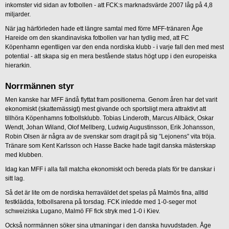
inkomster vid sidan av fotbollen - att FCK:s marknadsvärde 2007 låg på 4,8
miljarder.
När jag härförleden hade ett längre samtal med förre MFF-tränaren Åge
Hareide om den skandinaviska fotbollen var han tydlig med, att FC
Köpenhamn egentligen var den enda nordiska klubb - i varje fall den med mest
potential - att skapa sig en mera bestående status högt upp i den europeiska
hierarkin.
Norrmännen styr
Men kanske har MFF ändå flyttat fram positionerna. Genom åren har det varit
ekonomiskt (skattemässigt) mest givande och sportsligt mera attraktivt att
tillhöra Köpenhamns fotbollsklubb. Tobias Linderoth, Marcus Allbäck, Oskar
Wendt, Johan Wiland, Olof Mellberg, Ludwig Augustinsson, Erik Johansson,
Robin Olsen är några av de svenskar som dragit på sig ”Lejonens” vita tröja.
Tränare som Kent Karlsson och Hasse Backe hade tagit danska mästerskap
med klubben.
Idag kan MFF i alla fall matcha ekonomiskt och bereda plats för tre danskar i
sitt lag.
Så det är lite om de nordiska herraväldet det spelas på Malmös fina, alltid
festklädda, fotbollsarena på torsdag. FCK inledde med 1-0-seger mot
schweiziska Lugano, Malmö FF fick stryk med 1-0 i Kiev.
Också norrmännen söker sina utmaningar i den danska huvudstaden. Åge