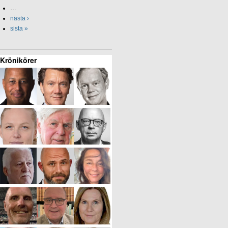
…
nästa ›
sista »
Krönikörer