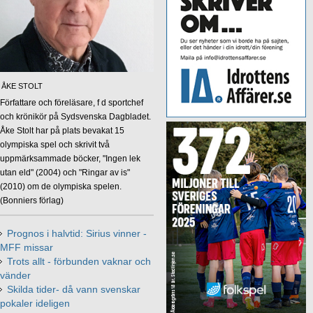
ÅKE STOLT
Författare och föreläsare, f d sportchef
och krönikör på Sydsvenska Dagbladet.
Åke Stolt har på plats bevakat 15
olympiska spel och skrivit två
uppmärksammade böcker, "Ingen lek
utan eld" (2004) och "Ringar av is"
(2010) om de olympiska spelen.
(Bonniers förlag)
Prognos i halvtid: Sirius vinner -
MFF missar
Trots allt - förbunden vaknar och
vänder
Skilda tider- då vann svenskar
pokaler ideligen