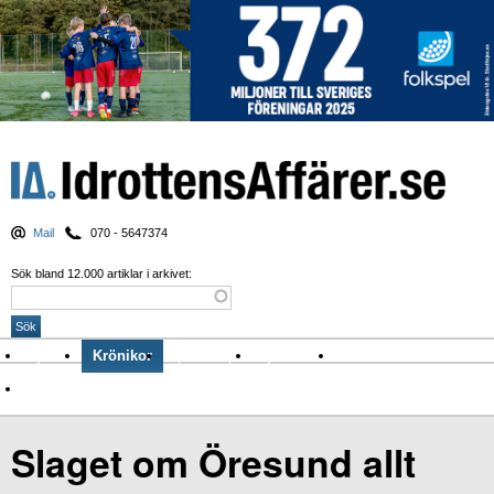
Mail
070 - 5647374
Sök bland 12.000 artiklar i arkivet:
Nyheter
Krönikor
Sport & spel
Nyhetsbrev
Arkiv
Om Idrottens Affärer
Slaget om Öresund allt