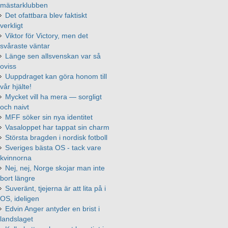
mästarklubben
Det ofattbara blev faktiskt
verkligt
Viktor för Victory, men det
svåraste väntar
Länge sen allsvenskan var så
oviss
Uuppdraget kan göra honom till
vår hjälte!
Mycket vill ha mera — sorgligt
och naivt
MFF söker sin nya identitet
Vasaloppet har tappat sin charm
Största bragden i nordisk fotboll
Sveriges bästa OS - tack vare
kvinnorna
Nej, nej, Norge skojar man inte
bort längre
Suveränt, tjejerna är att lita på i
OS, ideligen
Edvin Anger antyder en brist i
landslaget