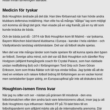
redan innan turneringen startade.
Medicin för tyskar
Bob Houghton ändrade på det där. Han blev förbannad när han hörde andra
klubbars defensiva inställning. Han ville ha så många ”dåliga” lag som möjligt
och komma så långt det gick. Han visade på en väg framåt, på en ny stil som
kunde knäcka de bästa.
Och de bästa just då - 1974 när Bob Houghton kom till Malmö - var tyskarna.
Bayern München bäst bland klubbarna i Europa - kanske i hela världen - och
Västtysklands landslag världsmästare. Det var så fotboll skulle spelas.
Men det var inte många länder som hade spelare för att kunna spela den typen
av fotboll, Sverige allra minst, och det var då Bob Houghton och därefter Roy
Hodgson (alltjämt framgångsrik coach för Crystal Palace, som han räddade
undan nedflyttning fjol) och i förlängningen Tord Grip och Sven Göran
Eriksson, kom som friska fläktar och lät nya vindar blåsa. Jag tyckte då att de
med en enklare och rakare fotboll bidrog till förfulningen av en vacker konst
men serietabeller ljuger aldrig, en Europacupfinal går inte att diskutera bort.
Houghton-ismen finns kvar
När jag nu sitter och ser - nästan på gränsen till missbruk - den ena
fotbollsmatchen efter den andra tack vare televisionens utbud, inser jag ju att
Bob Houghtons nya influenser i Malmö FF på 70-talet blev till en
fotbollspandemi som alltjämt märks ute på de internationella arenorna. Där