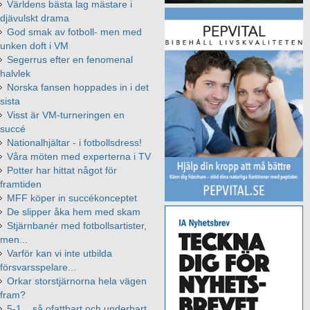
Världens bästa lag mästare i
djävulskt drama
God smak av fotboll- men med
unken doft i VM
Segerrus efter en fenomenal
halvlek
Norska fansen hoppades in i det
sista
Visst är VM-turneringen en
succé
Nationalhjältar - i fotbollsdress!
Våra möten med experterna i TV
Potter har hittat något för
framtiden
MFF köper in succékonceptet
De slipper åka hem med skam
Stjärnbanér med fotbollsartister,
men...
Varför kan vi inte utbilda
försvarsspelare...
Orkar storstjärnorna hela vägen
fram?
5-1... så ofattbart och underbart