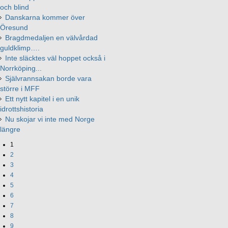
och blind
Danskarna kommer över
Öresund
Bragdmedaljen en välvårdad
guldklimp….
Inte släcktes väl hoppet också i
Norrköping...
Självrannsakan borde vara
större i MFF
Ett nytt kapitel i en unik
idrottshistoria
Nu skojar vi inte med Norge
längre
1
2
3
4
5
6
7
8
9