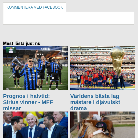
KOMMENTERA MED FACEBOOK
KOMMENTERA UTAN FACEBOOK
Mest lästa just nu
Prognos i halvtid:
Världens bästa lag
Sirius vinner - MFF
mästare i djävulskt
missar
drama