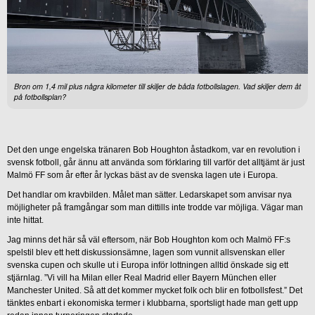
Bron om 1,4 mil plus några kilometer till skiljer de båda fotbollslagen. Vad skiljer dem åt
på fotbollsplan?
Det den unge engelska tränaren Bob Houghton åstadkom, var en revolution i
svensk fotboll, går ännu att använda som förklaring till varför det alltjämt är just
Malmö FF som år efter år lyckas bäst av de svenska lagen ute i Europa.
Det handlar om kravbilden. Målet man sätter. Ledarskapet som anvisar nya
möjligheter på framgångar som man dittills inte trodde var möjliga. Vägar man
inte hittat.
Jag minns det här så väl eftersom, när Bob Houghton kom och Malmö FF:s
spelstil blev ett hett diskussionsämne, lagen som vunnit allsvenskan eller
svenska cupen och skulle ut i Europa inför lottningen alltid önskade sig ett
stjärnlag. ”Vi vill ha Milan eller Real Madrid eller Bayern München eller
Manchester United. Så att det kommer mycket folk och blir en fotbollsfest.” Det
tänktes enbart i ekonomiska termer i klubbarna, sportsligt hade man gett upp