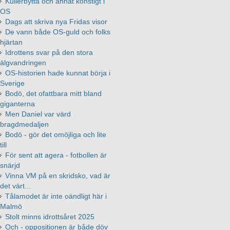
Kullerbytta och annat konstigt i
OS
Dags att skriva nya Fridas visor
De vann både OS-guld och folks
hjärtan
Idrottens svar på den stora
älgvandringen
OS-historien hade kunnat börja i
Sverige
Bodö, det ofattbara mitt bland
giganterna
Men Daniel var värd
bragdmedaljen
Bodö - gör det omöjliga och lite
till
För sent att agera - fotbollen är
snärjd
Vinna VM på en skridsko, vad är
det värt...
Tålamodet är inte oändligt här i
Malmö
Stolt minns idrottsåret 2025
Och - oppositionen är både döv