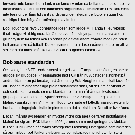
forwards inte längre bara lunkar omkring i väntan på bollar utan gör sin del av
försvarsarbetet, hur till och fotbollens högutbildade finsnickare i t ex Barcelona
inte bara under lång tid varit världsbäst i den skapande fotbollen utan lika
skickliga i den höga återerövringen av bollen.
Bob Houghtons revolutionerande idéer, som ledde MFF ända till europeisk
final - något vi aldrig mera lär få uppleva - finns inympad i en massa andra
grundsystem för fotboll och i hjärnan på ett otal andra tränare med i grunden
helt annan syn på fotboll. De som vinner idag är tusen gånger bättre än allt vi
sett men där finns små skärvor av Bob Houghtons fotboll kvar.
Bob satte standarden
Och vad gäller MFF - enda svenska laget kvar i Europa - som återigen spelar
europeiskt gruppspel - hemmamöte mot FCK från huvudstadens stolthet på
andra sidan bron på torsdag - så är det nog Bob Houghton man skall tacka för
att just den tävlingsmässiga professionaliteten finns, att det inte är attraktiva
och spektakulära matcher mot bländande lag man åtrår utan kvalsegrar,
gruppspel, avancemang. Självförtroende har visserligen aldrig saknats i
Malmö - särskilt inte i MFF - men Houghton hade ett fotbollsmässigt system för
hur han pedagogiskt skulle implementera detta i klubben. Det sitter kvar ännu.
Det är i många avseenden en mycket yngre och mera oerfaren motståndare
Malmö tar sig an - FCK bilades 1992 genom sammanslagningen av klubbarna
KB och B1903 men där fanns affärsgeniet Flemming Östergaard som lyckades
så bra - inbegripet Parkens utbyggnad som skapade möjligheter för stora