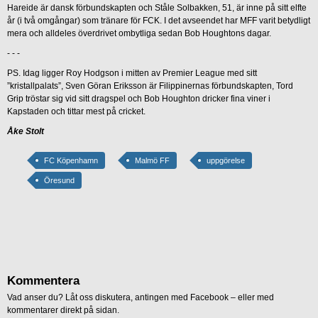
Hareide är dansk förbundskapten och Ståle Solbakken, 51, är inne på sitt elfte
år (i två omgångar) som tränare för FCK. I det avseendet har MFF varit betydligt
mera och alldeles överdrivet ombytliga sedan Bob Houghtons dagar.
- - -
PS. Idag ligger Roy Hodgson i mitten av Premier League med sitt
”kristallpalats”, Sven Göran Eriksson är Filippinernas förbundskapten, Tord
Grip tröstar sig vid sitt dragspel och Bob Houghton dricker fina viner i
Kapstaden och tittar mest på cricket.
Åke Stolt
FC Köpenhamn
Malmö FF
uppgörelse
Öresund
Kommentera
Vad anser du? Låt oss diskutera, antingen med Facebook – eller med
kommentarer direkt på sidan.