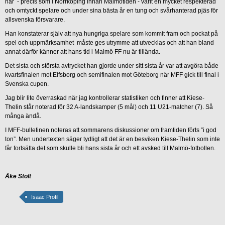
har - precis som i Norrköping innan Malmötiden - varit en mycket respekterad
och omtyckt spelare och under sina bästa år en tung och svårhanterad pjäs för
allsvenska försvarare.
Han konstaterar själv att nya hungriga spelare som kommit fram och pockat på
spel och uppmärksamhet måste ges utrymme att utvecklas och att han bland
annat därför känner att hans tid i Malmö FF nu är tillända.
Det sista och största avtrycket han gjorde under sitt sista år var att avgöra både
kvartsfinalen mot Elfsborg och semifinalen mot Göteborg när MFF gick till final i
Svenska cupen.
Jag blir lite överraskad när jag kontrollerar statistiken och finner att Kiese-
Thelin står noterad för 32 A-landskamper (5 mål) och 11 U21-matcher (7). Så
många ändå.
I MFF-bulletinen noteras att sommarens diskussioner om framtiden förts ”i god
ton”. Men undertexten säger tydligt att det är en besviken Kiese-Thelin som inte
får fortsätta det som skulle bli hans sista år och ett avsked till Malmö-fotbollen.
Åke Stolt
Isaac Profil