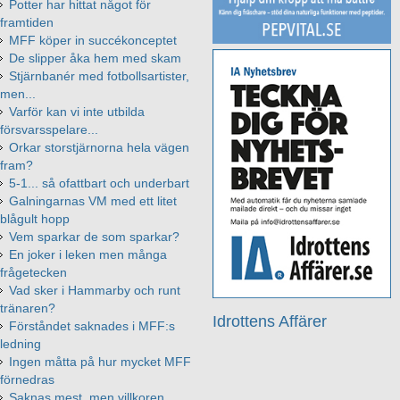
Potter har hittat något för
framtiden
MFF köper in succékonceptet
De slipper åka hem med skam
Stjärnbanér med fotbollsartister,
men...
Varför kan vi inte utbilda
försvarsspelare...
Orkar storstjärnorna hela vägen
fram?
5-1... så ofattbart och underbart
Galningarnas VM med ett litet
blågult hopp
Vem sparkar de som sparkar?
En joker i leken men många
frågetecken
Vad sker i Hammarby och runt
tränaren?
Idrottens Affärer
Förståndet saknades i MFF:s
ledning
Ingen måtta på hur mycket MFF
förnedras
Saknas mest, men villkoren