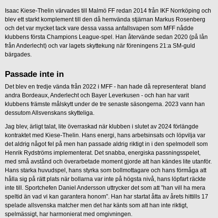
Isaac Kiese-Thelin värvades till Malmö FF redan 2014 från IKF Norrköping och
blev ett starkt komplement till den då hemvända stjärnan Markus Rosenberg
och det var mycket tack vare dessa vassa anfallsvapen som MFF nådde
klubbens första Champions League-spel. Han återvände sedan 2020 (på lån
från Anderlecht) och var lagets skyttekung när föreningens 21:a SM-guld
bärgades.
Passade inte in
Det blev en tredje vända från 2022 i MFF - han hade då representerat bland
andra Bordeaux, Anderlecht och Bayer Leverkusen - och han har varit
klubbens främste målskytt under de tre senaste säsongerna. 2023 vann han
dessutom Allsvenskans skytteliga.
Jag blev, ärligt talat, lite överraskad när klubben i slutet av 2024 förlängde
kontraktet med Kiese-Thelin. Hans energi, hans arbetsinsats och löpvilja var
det aldrig något fel på men han passade aldrig riktigt in i den spelmodell som
Henrik Rydströms implementerat. Det snabba, energiska passningsspelet,
med små avstånd och överarbetade moment gjorde att han kändes lite utanför.
Hans starka huvudspel, hans styrka som bollmottagare och hans förmåga att
hålla sig på rätt plats när bollarna var inte på högsta nivå, hans löpfart räckte
inte till. Sportchefen Daniel Andersson uttrycker det som att ”han vill ha mera
speltid än vad vi kan garantera honom”. Han har startat åtta av årets hittills 17
spelade allsvenska matcher men det har känts som att han inte riktigt,
spelmässigt, har harmonierat med omgivningen.