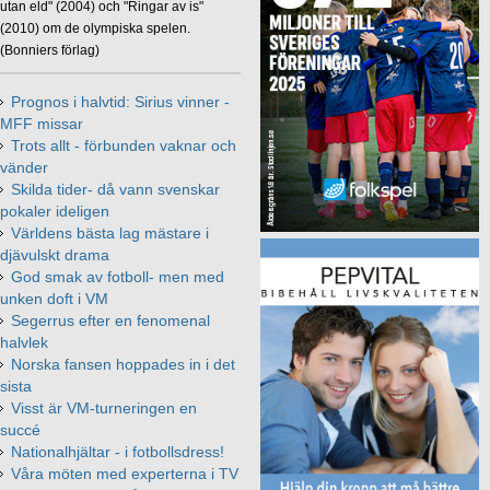
utan eld" (2004) och "Ringar av is"
(2010) om de olympiska spelen.
(Bonniers förlag)
Prognos i halvtid: Sirius vinner -
MFF missar
Trots allt - förbunden vaknar och
vänder
Skilda tider- då vann svenskar
pokaler ideligen
Världens bästa lag mästare i
djävulskt drama
God smak av fotboll- men med
unken doft i VM
Segerrus efter en fenomenal
halvlek
Norska fansen hoppades in i det
sista
Visst är VM-turneringen en
succé
Nationalhjältar - i fotbollsdress!
Våra möten med experterna i TV