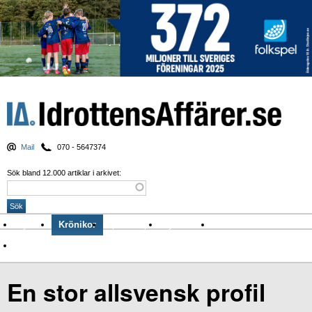
Mail
070 - 5647374
Sök bland 12.000 artiklar i arkivet:
Nyheter
Krönikor
Sport & spel
Nyhetsbrev
Arkiv
Om Idrottens Affärer
En stor allsvensk profil