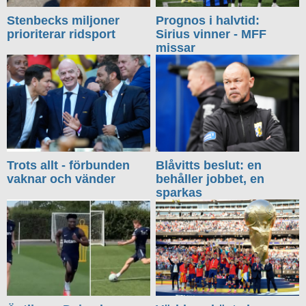
Stenbecks miljoner
Prognos i halvtid:
prioriterar ridsport
Sirius vinner - MFF
missar
Trots allt - förbunden
Blåvitts beslut: en
vaknar och vänder
behåller jobbet, en
sparkas