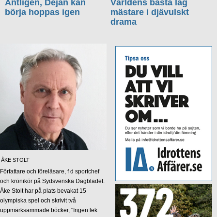
Äntligen, Dejan kan
Världens bästa lag
börja hoppas igen
mästare i djävulskt
drama
ÅKE STOLT
Författare och föreläsare, f d sportchef
och krönikör på Sydsvenska Dagbladet.
Åke Stolt har på plats bevakat 15
olympiska spel och skrivit två
uppmärksammade böcker, "Ingen lek