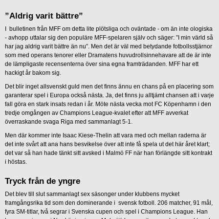
”Aldrig varit bättre”
I bulletinen från MFF om detta lite plötsliga och oväntade - om än inte ologiska
- avhopp uttalar sig den populäre MFF-spelaren själv och säger: ”I min värld så
har jag aldrig varit bättre än nu”. Men det är väl med betydande fotbollsstjärnor
som med operans tenorer eller Dramatens huvudrollsinnehavare att de är inte
de lämpligaste recensenterna över sina egna framträdanden. MFF har ett
hackigt år bakom sig.
Det blir inget allsvenskt guld men det finns ännu en chans på en placering som
garanterar spel i Europa också nästa. Ja, det finns ju alltjämt chansen att i varje
fall göra en stark insats redan i år. Möte nästa vecka mot FC Köpenhamn i den
tredje omgången av Champions League-kvalet efter att MFF avverkat
överraskande svaga Riga med sammanlagt 5-1.
Men där kommer inte Isaac Kiese-Thelin att vara med och mellan raderna är
det inte svårt att ana hans besvikelse över att inte få spela ut det här året klart;
det var så han hade tänkt sitt avsked i Malmö FF när han förlängde sitt kontrakt
i höstas.
Tryck från de yngre
Det blev till slut sammanlagt sex säsonger under klubbens mycket
framgångsrika tid som den dominerande i svensk fotboll. 206 matcher, 91 mål,
fyra SM-titlar, två segrar i Svenska cupen och spel i Champions League. Han