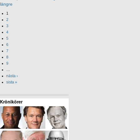
längre
1
2
3
4
5
6
7
8
9
…
nästa ›
sista »
Krönikörer