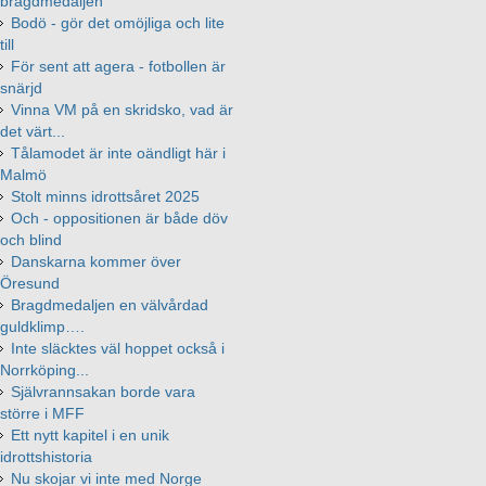
bragdmedaljen
Bodö - gör det omöjliga och lite
till
För sent att agera - fotbollen är
snärjd
Vinna VM på en skridsko, vad är
det värt...
Tålamodet är inte oändligt här i
Malmö
Stolt minns idrottsåret 2025
Och - oppositionen är både döv
och blind
Danskarna kommer över
Öresund
Bragdmedaljen en välvårdad
guldklimp….
Inte släcktes väl hoppet också i
Norrköping...
Självrannsakan borde vara
större i MFF
Ett nytt kapitel i en unik
idrottshistoria
Nu skojar vi inte med Norge