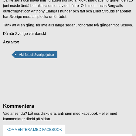
Så lite sans och måtta mitt i glädjen tror jag är klokt. Måndagsmorgonen den 15
juni måste ändå betraktas som en av de bättre. Och med Lucas Bergvalls
outtröttlighet och Anthony Elangas hunger och fart och Elliot Strouds snabbhet
har Sverige mera att plocka ur förrådet.
Tänk att vi en gång, för inte alls länge sedan, förlorade två gånger mot Kosovo.
Då när Sverige var danskt
Åke Stolt
VM-fotboll Sverige jublar
Kommentera
Vad anser du? Låt oss diskutera, antingen med Facebook – eller med
kommentarer direkt på sidan.
KOMMENTERA MED FACEBOOK