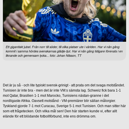
Ett gigantiskt jubel. Från norr till söder, till olika platser ute i världen. Har vi nån gång
kommit i samma hördes svenskarnas glädje-tjut. Har vi nån gång tidigare förenats i en
liknande och gemensam lycka... foto: Johan Nilsson, TT
Det är ju så - och lite typiskt svensk-grinigt - att prata om det svaga motståndet.
Tunisien är inte bra - men det är inte VM:s sämsta lag. Schweiz fick bara 1-1
mot Qatar, Brasilien 1-1 mot Marocko, Tunisiens nästan-granne i det
nordligaste Afrika. Oavsett motstånd - VM-premiärer blir sällan målorgier.
Tyskland gjorde 7-1 mot Curacau, Sverige 5-1 mot Tunisien. Och man sitter här
som ett frågetecken. Och vilka mål sen! Den här starten kunde vi, efter allt
elände för ett blödande fotbollförbund, inte ens drömma om.