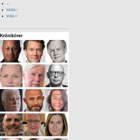
…
nästa ›
sista »
Krönikörer