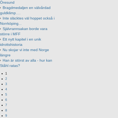
Öresund
Bragdmedaljen en välvårdad
guldklimp….
Inte släcktes väl hoppet också i
Norrköping...
Självrannsakan borde vara
större i MFF
Ett nytt kapitel i en unik
idrottshistoria
Nu skojar vi inte med Norge
längre
Han är störst av alla - hur kan
Ståhl ratas?
1
2
3
4
5
6
7
8
9