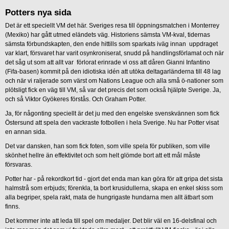
Potters nya sida
Det är ett speciellt VM det här. Sveriges resa till öppningsmatchen i Monterrey
(Mexiko) har gått utmed eländets väg. Historiens sämsta VM-kval, tidernas
sämsta förbundskapten, den ende hittills som sparkats iväg innan uppdraget
var klart, försvaret har varit osynkroniserat, snudd på handlingsförlamat och när
det såg ut som att allt var förlorat erinrade vi oss att dåren Gianni Infantino
(Fifa-basen) kommit på den idiotiska idén att utöka deltagarländerna till 48 lag
och när vi raljerade som värst om Nations League och alla små ö-nationer som
plötsligt fick en väg till VM, så var det precis det som också hjälpte Sverige. Ja,
och så Viktor Gyökeres förstås. Och Graham Potter.
Ja, för någonting speciellt är det ju med den engelske svenskvännen som fick
Östersund att spela den vackraste fotbollen i hela Sverige. Nu har Potter visat
en annan sida.
Det var dansken, han som fick foten, som ville spela för publiken, som ville
skönhet hellre än effektivitet och som helt glömde bort att ett mål måste
försvaras.
Potter har - på rekordkort tid - gjort det enda man kan göra för att gripa det sista
halmstrå som erbjuds; förenkla, ta bort krusidullerna, skapa en enkel skiss som
alla begriper, spela rakt, mata de hungrigaste hundarna men allt ätbart som
finns.
Det kommer inte att leda till spel om medaljer. Det blir väl en 16-delsfinal och