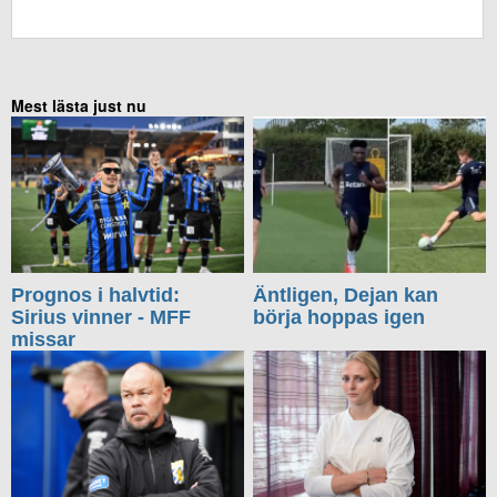
KOMMENTERA UTAN FACEBOOK
Mest lästa just nu
Prognos i halvtid:
Äntligen, Dejan kan
Sirius vinner - MFF
börja hoppas igen
missar