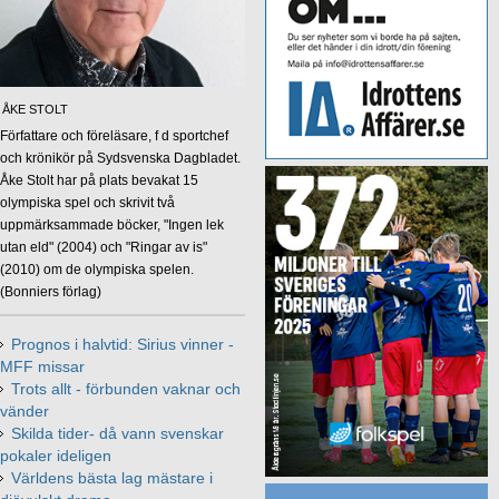
ÅKE STOLT
Författare och föreläsare, f d sportchef
och krönikör på Sydsvenska Dagbladet.
Åke Stolt har på plats bevakat 15
olympiska spel och skrivit två
uppmärksammade böcker, "Ingen lek
utan eld" (2004) och "Ringar av is"
(2010) om de olympiska spelen.
(Bonniers förlag)
Prognos i halvtid: Sirius vinner -
MFF missar
Trots allt - förbunden vaknar och
vänder
Skilda tider- då vann svenskar
pokaler ideligen
Världens bästa lag mästare i