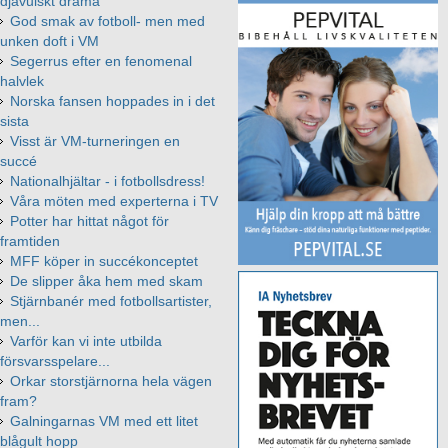
djävulskt drama
God smak av fotboll- men med
unken doft i VM
Segerrus efter en fenomenal
halvlek
Norska fansen hoppades in i det
sista
Visst är VM-turneringen en
succé
Nationalhjältar - i fotbollsdress!
Våra möten med experterna i TV
Potter har hittat något för
framtiden
MFF köper in succékonceptet
De slipper åka hem med skam
Stjärnbanér med fotbollsartister,
men...
Varför kan vi inte utbilda
försvarsspelare...
Orkar storstjärnorna hela vägen
fram?
Galningarnas VM med ett litet
blågult hopp