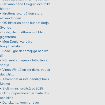
De vann både OS-guld och folks
hjärtan
Idrottens svar på den stora
älgvandringen
OS-historien hade kunnat börja i
Sverige
Bodö, det ofattbara mitt bland
giganterna
Men Daniel var värd
bragdmedaljen
Bodö - gör det omöjliga och lite
till
För sent att agera - fotbollen är
snärjd
Vinna VM på en skridsko, vad är
det värt...
Tålamodet är inte oändligt här i
Malmö
Stolt minns idrottsåret 2025
Och - oppositionen är både döv
och blind
Danskarna kommer över