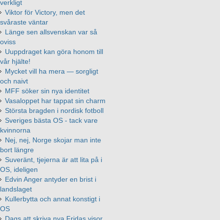
verkligt
Viktor för Victory, men det
svåraste väntar
Länge sen allsvenskan var så
oviss
Uuppdraget kan göra honom till
vår hjälte!
Mycket vill ha mera — sorgligt
och naivt
MFF söker sin nya identitet
Vasaloppet har tappat sin charm
Största bragden i nordisk fotboll
Sveriges bästa OS - tack vare
kvinnorna
Nej, nej, Norge skojar man inte
bort längre
Suveränt, tjejerna är att lita på i
OS, ideligen
Edvin Anger antyder en brist i
landslaget
Kullerbytta och annat konstigt i
OS
Dags att skriva nya Fridas visor