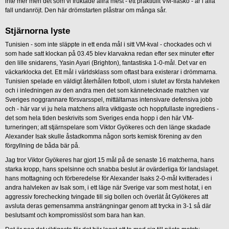
inte mer men det som vi fruktade allra mest - ett praktfullt VM-fiasko - är i alla
fall undanröjt. Den här drömstarten plåstrar om många sår.
Stjärnorna lyste
Tunisien - som inte släppte in ett enda mål i sitt VM-kval - chockades och vi
som hade satt klockan på 03.45 blev klarvakna redan efter sex minuter efter
den lille snidarens, Yasin Ayari (Brighton), fantastiska 1-0-mål. Det var en
väckarklocka det. Ett mål i världsklass som oftast bara existerar i drömmarna.
Tunisien spelade en väldigt återhållen fotboll, utom i slutet av första halvleken
och i inledningen av den andra men det som kännetecknade matchen var
Sveriges noggrannare försvarsspel, mittältarnas intensivare defensiva jobb
och - här var vi ju hela matchens allra viktigaste och hoppfullaste ingrediens -
det som hela tiden beskrivits som Sveriges enda hopp i den här VM-
turneringen; att stjärnspelare som Viktor Gyökeres och den länge skadade
Alexander Isak skulle åstadkomma någon sorts kemisk förening av den
förgyllning de båda bär på.
Jag tror Viktor Gyökeres har gjort 15 mål på de senaste 16 matcherna, hans
starka kropp, hans spelsinne och snabba beslut är ovärderliga för landslaget.
hans mottagning och förberedelse för Alexander Isaks 2-0-mål kvitterades i
andra halvleken av Isak som, i ett läge när Sverige var som mest hotat, i en
aggressiv forechecking tvingade till sig bollen och överlät åt Gylökeres att
avsluta deras gemensamma ansträngningar genom att trycka in 3-1 så där
beslutsamt och kompromisslöst som bara han kan.