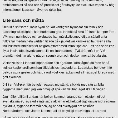
Det är nog det viktigaste för det här laget att ta med sig till nästa match;
ambitionen att så ofta och så precist det går utnyttja de exklusiva vapen av hög
internationell klass som Sverige råkar ha.
Lite sans och måtta
Den lille snitsaren Yasin Ayari brukar vanligtvis hyllas för sin teknik och
passningsskicklighet, han hade bara gjort tre mål på sina 19 landskamper före
VM, men nu inledde och avslutade han målskyttet med ett par så briljanta
fullträffar medan hela världen tittade på - ja, det var kanske att ta i, men i alla
fall folk med intressen för att göra affärer med fotbollspelare - att han snart kan
flytta in sin fotbollsverksamhet till en finare adress. Två drömmål i en VM-
premiär - det har aldrig någon svensk gjort och det kommer att betala sig.
Victor Nilsson Lindelöf imponerade och agerade i den lågmälda men ändå
tydliga kaptensroll som han tilldelats och accepterat. Ledarskap behöver inte
betyda stora gester och hårda ord - det kan räcka med att i sitt spel föregå med
gott exempel.
5-1 i en VM-premiär betyder, oavsett motstånd, säckvis med råg att fylla
ryggarna med, men jag kan omöjligt spå vart det här laget skall ta vägen.
Jag håller alltjämt andan när bollen kommer farande som ett ufo mot det
svenska målet, jag skulle inte säga att vi har ett helt pålitligt försvar mot sådana
nyckfulla, flygande föremål och jag är helt övertygad om att både
Nederländerna och Japan kommer att bli betydligt besvärliga att tas med.