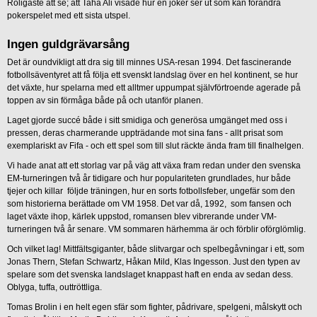
Roligaste att se; att Taha Ali visade hur en joker ser ut som kan förändra
pokerspelet med ett sista utspel.
Ingen guldgrävarsång
Det är oundvikligt att dra sig till minnes USA-resan 1994. Det fascinerande
fotbollsäventyret att få följa ett svenskt landslag över en hel kontinent, se hur
det växte, hur spelarna med ett alltmer uppumpat självförtroende agerade på
toppen av sin förmåga både på och utanför planen.
Laget gjorde succé både i sitt smidiga och generösa umgänget med oss i
pressen, deras charmerande uppträdande mot sina fans - allt prisat som
exemplariskt av Fifa - och ett spel som till slut räckte ända fram till finalhelgen.
Vi hade anat att ett storlag var på väg att växa fram redan under den svenska
EM-turneringen två år tidigare och hur populariteten grundlades, hur både
tjejer och killar följde träningen, hur en sorts fotbollsfeber, ungefär som den
som historierna berättade om VM 1958. Det var då, 1992, som fansen och
laget växte ihop, kärlek uppstod, romansen blev vibrerande under VM-
turneringen två år senare. VM sommaren härhemma är och förblir oförglömlig.
Och vilket lag! Mittfältsgiganter, både slitvargar och spelbegåvningar i ett, som
Jonas Thern, Stefan Schwartz, Håkan Mild, Klas Ingesson. Just den typen av
spelare som det svenska landslaget knappast haft en enda av sedan dess.
Oblyga, tuffa, outtröttliga.
Tomas Brolin i en helt egen sfär som fighter, pådrivare, spelgeni, målskytt och