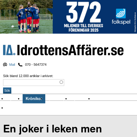
Mail
070 - 5647374
Sök bland 12.000 artiklar i arkivet:
Nyheter
Krönikor
Sport & spel
Nyhetsbrev
Arkiv
Om Idrottens Affärer
En joker i leken men