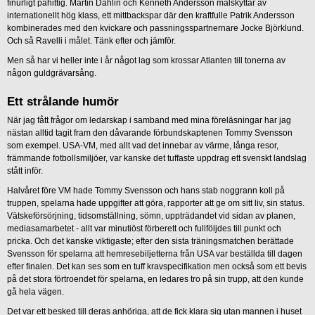
finurligt påhittig. Martin Dahlin och Kenneth Andersson målskyttar av
internationellt hög klass, ett mittbackspar där den kraftfulle Patrik Andersson
kombinerades med den kvickare och passningsspartnernare Jocke Björklund.
Och så Ravelli i målet. Tänk efter och jämför.
Men så har vi heller inte i år något lag som krossar Atlanten till tonerna av
någon guldgrävarsång.
Ett strålande humör
När jag fått frågor om ledarskap i samband med mina föreläsningar har jag
nästan alltid tagit fram den dåvarande förbundskaptenen Tommy Svensson
som exempel. USA-VM, med allt vad det innebar av värme, långa resor,
främmande fotbollsmiljöer, var kanske det tuffaste uppdrag ett svenskt landslag
stått inför.
Halvåret före VM hade Tommy Svensson och hans stab noggrann koll på
truppen, spelarna hade uppgifter att göra, rapporter att ge om sitt liv, sin status.
Vätskeförsörjning, tidsomställning, sömn, uppträdandet vid sidan av planen,
mediasamarbetet - allt var minutiöst förberett och fullföljdes till punkt och
pricka. Och det kanske viktigaste; efter den sista träningsmatchen berättade
Svensson för spelarna att hemresebiljetterna från USA var beställda till dagen
efter finalen. Det kan ses som en tuff kravspecifikation men också som ett bevis
på det stora förtroendet för spelarna, en ledares tro på sin trupp, att den kunde
gå hela vägen.
Det var ett besked till deras anhöriga, att de fick klara sig utan mannen i huset