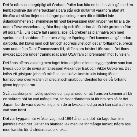
Det är närmast obegripligt att Graham Potter kan låta en hel halvlek gå med en
fembackslinje där innerbackarna bara står och duttar till varandra utan att
försöka att skära linjer med längre passningar och där mittfältet inte
åstadkommer en tillstymmelse till högt försvarsspel utan kryper ner till alla de
andra försvarsspelarna, grötar ihop sig och förhindrar ändå inte grekerna från
att göra mål. Lite bättre fart i andra, spel på grekernas planhalva och med
spelare med snabbare fötter och villigare löpningar. Det kommer att gå undan
därborta, det krävs mod och fart och aggressivitet och det är fortfarande, precis
som under Jon Dahl Thomassons tid, alltför stora brister i försvaret. Det finns
mycket att göra under träningsdagarna USA fram till premiären mot Tunisien.
Det finns offensiv talang men laget letar alltjämt efter ett tryggt system som kan
bygga upp för de givna anfallsessen Alexander Isak och Viktor Gyökeres. Det
krävs ett grisigare jobb på mittfältet, det krävs konstruktiv talang för att
transponera över kraften till precist och snabbt understöd för de på förhand
givna toppspelarna.
Svårt att skönja en tydlig spelidé och jag är rädd för att Tunisien kommer att bli
en svårare nöt än vad många tror, att Nederländerna är för bra och så är det
Japan; borde vara överkomligt men de är kvicka, modiga och kan ställa till med
vad som helst.
Det var tryggare när vi åkte iväg med 1994 års män, det här laget kan inte
jämföras med det. Det är en blandad lek med lite för många lankor, några äss
men kanske för få stridsrustade knektar.