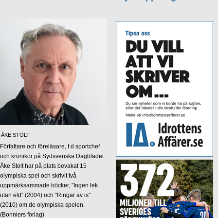
ÅKE STOLT
Författare och föreläsare, f d sportchef
och krönikör på Sydsvenska Dagbladet.
Åke Stolt har på plats bevakat 15
olympiska spel och skrivit två
uppmärksammade böcker, "Ingen lek
utan eld" (2004) och "Ringar av is"
(2010) om de olympiska spelen.
(Bonniers förlag)