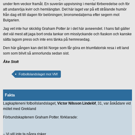
under fem veckor framåt. En suverän uppvisning i mental förberedelse och för
att undanröja kvirr och hemlängtan. Det här laget var på ett strålande humör
från dag ett till dagen för belöningen; bronsmedaljerna efter segern mot
Bulgarien.
Jag vet inte hur skicklig Graham Potter är i det här avseendet. I hans fall gäller
det väl mest att jaga bort onda tankar om misslyckande och fiaskon och kanske
sätta lagom press och inte ens tänka på hemresedag.
Den här gången kan det bli Norge som får göra en triumfatorisk resa i ett land
som som blivit så annorlunda sedan sist.
Åke Stolt
Fotbollslandslaget mot VM!
Fakta
Lagkapteneni fotbollslandslaget,
Victor Nilsson Lindelöf
, 31, var åskådare vid
mötet med Grekland
Förbundskaptenen Graham Potter. förklarade:
– Vi vill inte ta några risker.