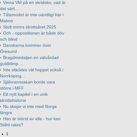
Vinna VM på en skridsko, vad är
det värt...
Tålamodet är inte oändligt här i
Malmö
Stolt minns idrottsåret 2025
Och - oppositionen är både döv
och blind
Danskarna kommer över
Öresund
Bragdmedaljen en välvårdad
guldklimp….
Inte släcktes väl hoppet också i
Norrköping...
Självrannsakan borde vara
större i MFF
Ett nytt kapitel i en unik
idrottshistoria
Nu skojar vi inte med Norge
längre
Han är störst av alla - hur kan
Ståhl ratas?
1