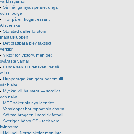
världsstjärnor
Så många nya spelare, unga
och modiga
Tror på en högintressant
Allsvenska
Storstad gäller förutom
mästarklubben
Det ofattbara blev faktiskt
verkligt
Viktor för Victory, men det
svåraste väntar
Länge sen allsvenskan var så
oviss
Uuppdraget kan göra honom till
vår hjälte!
Mycket vill ha mera — sorgligt
och naivt
MFF söker sin nya identitet
Vasaloppet har tappat sin charm
Största bragden i nordisk fotboll
Sveriges bästa OS - tack vare
kvinnorna
Nej, nej, Norge skojar man inte