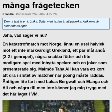
många frågetecken
Krönika
| Publicerad: 2026-06-04 22:26
Denna text är en krönika. Syftet med texten är att påverka. Åsikterna är
skribentens egna.
Jaha, vad säger vi nu?
En katastrofmatch mot Norge, ännu en usel halvlek
mot ett inte märkvärdigt Grekland, ett par mål ändå
(2-2 i genrepet), några snabba fötter och lite
modigare spel med inbytta spelare och en joker som
presenterade sig. Malmös Taha Ali kan vara ett kort
att dra i slutet av matcher när poäng måste räddas.
Äntligen lite fart med Lukas Bergwall och Elanga och
Ali och några till men inte känner jag mig trygg med
det här laget i VM.