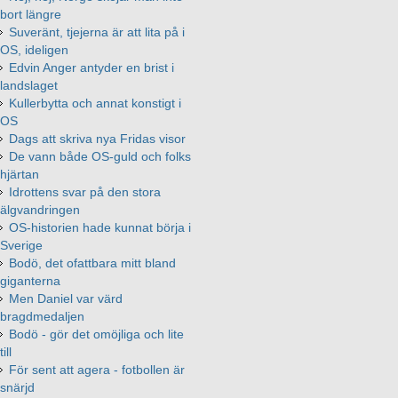
bort längre
Suveränt, tjejerna är att lita på i
OS, ideligen
Edvin Anger antyder en brist i
landslaget
Kullerbytta och annat konstigt i
OS
Dags att skriva nya Fridas visor
De vann både OS-guld och folks
hjärtan
Idrottens svar på den stora
älgvandringen
OS-historien hade kunnat börja i
Sverige
Bodö, det ofattbara mitt bland
giganterna
Men Daniel var värd
bragdmedaljen
Bodö - gör det omöjliga och lite
till
För sent att agera - fotbollen är
snärjd