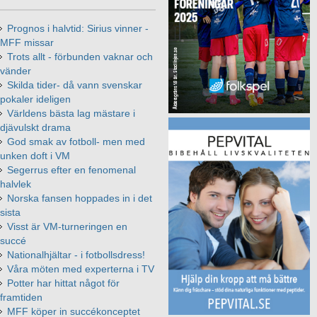
Prognos i halvtid: Sirius vinner -
MFF missar
Trots allt - förbunden vaknar och
vänder
Skilda tider- då vann svenskar
pokaler ideligen
Världens bästa lag mästare i
djävulskt drama
God smak av fotboll- men med
unken doft i VM
Segerrus efter en fenomenal
halvlek
Norska fansen hoppades in i det
sista
Visst är VM-turneringen en
succé
Nationalhjältar - i fotbollsdress!
Våra möten med experterna i TV
Potter har hittat något för
framtiden
MFF köper in succékonceptet