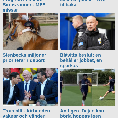
Sirius vinner - MFF
tillbaka
missar
Stenbecks miljoner
Blåvitts beslut: en
prioriterar ridsport
behåller jobbet, en
sparkas
Trots allt - förbunden
Äntligen, Dejan kan
vaknar och vänder
börja hoppas igen