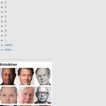
2
3
4
5
6
7
8
9
…
nästa ›
sista »
Krönikörer