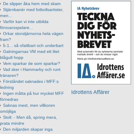
De slipper åka hem med skam
Stjärnbanér med fotbollsartister,
men...
Varför kan vi inte utbilda
försvarsspelare...
Orkar storstjärnorna hela vägen
fram?
5-1... så ofattbart och underbart
Galningarnas VM med ett litet
blågult hopp
Vem sparkar de som sparkar?
Vad sker i Hammarby och runt
tränaren?
Förståndet saknades i MFF:s
ledning
Idrottens Affärer
Ingen måtta på hur mycket MFF
förnedras
Saknas mest, men villkoren
omöjliga
Stolt: - Men då, spring mera,
prata mindre
Den miljarden skapar inga