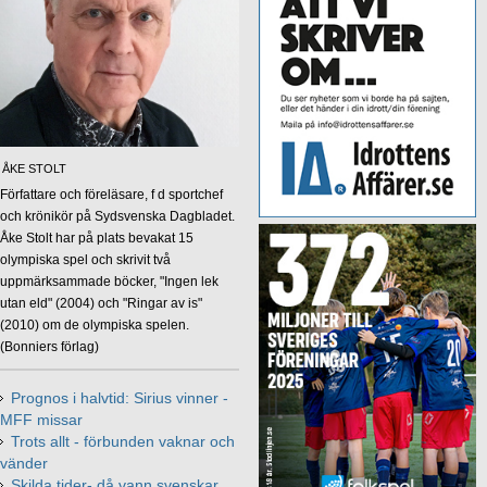
ÅKE STOLT
Författare och föreläsare, f d sportchef
och krönikör på Sydsvenska Dagbladet.
Åke Stolt har på plats bevakat 15
olympiska spel och skrivit två
uppmärksammade böcker, "Ingen lek
utan eld" (2004) och "Ringar av is"
(2010) om de olympiska spelen.
(Bonniers förlag)
Prognos i halvtid: Sirius vinner -
MFF missar
Trots allt - förbunden vaknar och
vänder
Skilda tider- då vann svenskar