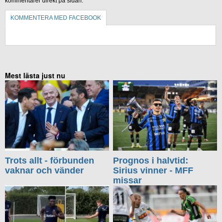
kommentarer direkt på sidan.
KOMMENTERA MED FACEBOOK
KOMMENTERA UTAN FACEBOOK
Mest lästa just nu
Trots allt - förbunden
Prognos i halvtid:
vaknar och vänder
Sirius vinner - MFF
missar