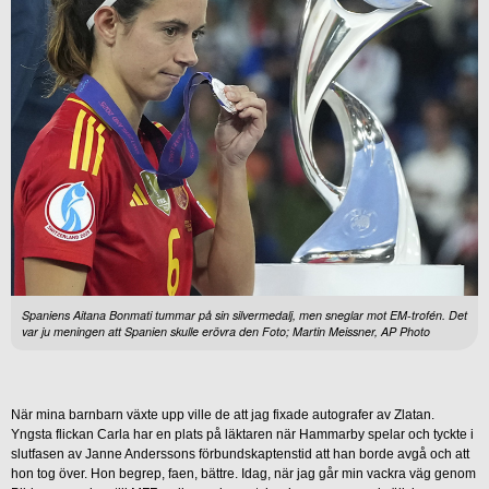
Spaniens Aitana Bonmati tummar på sin silvermedalj, men sneglar mot EM-trofén. Det
var ju meningen att Spanien skulle erövra den Foto; Martin Meissner, AP Photo
När mina barnbarn växte upp ville de att jag fixade autografer av Zlatan.
Yngsta flickan Carla har en plats på läktaren när Hammarby spelar och tyckte i
slutfasen av Janne Anderssons förbundskaptenstid att han borde avgå och att
hon tog över. Hon begrep, faen, bättre. Idag, när jag går min vackra väg genom