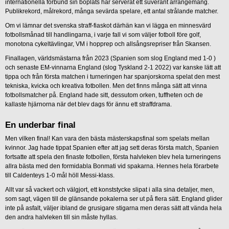
internationella förbund sin boplats har serverat ett suveränt arrangemang.
Publikrekord, målrekord, många sevärda spelare, ett antal strålande matcher.
Om vi lämnar det svenska straff-fiaskot därhän kan vi lägga en minnesvärd
fotbollsmånad till handlingarna, i varje fall vi som väljer fotboll före golf,
monotona cykeltävlingar, VM i hopprep och allsångsrepriser från Skansen.
Finallagen, världsmästarna från 2023 (Spanien som slog England med 1-0 )
och senaste EM-vinnarna England (slog Tyskland 2-1 2022) var kanske lätt att
tippa och från första matchen i turneringen har spanjorskorna spelat den mest
tekniska, kvicka och kreativa fotbollen. Men det finns många sätt att vinna
fotbollsmatcher på. England hade sitt, dessutom orken, tuffheten och de
kallaste hjärnorna när det blev dags för ännu ett straffdrama.
En underbar final
Men vilken final! Kan vara den bästa mästerskapsfinal som spelats mellan
kvinnor. Jag hade tippat Spanien efter att jag sett deras första match, Spanien
fortsatte att spela den finaste fotbollen, första halvleken blev hela turneringens
allra bästa med den formidabla Bonmati vid spakarna. Hennes hela förarbete
till Caldenteys 1-0 mål höll Messi-klass.
Allt var så vackert och välgjort, ett konststycke slipat i alla sina detaljer, men,
som sagt, vägen till de glänsande pokalerna ser ut på flera sätt. England glider
inte på asfalt, väljer ibland de grusigare stigarna men deras sätt att vända hela
den andra halvleken till sin måste hyllas.