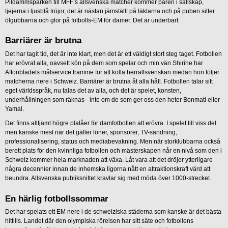
Pildammsparken till MFF:s allsvenska matcher kommer paren i sällskap,
tjejerna i ljusblå tröjor, det är nästan jämställt på läktarna och på puben sitter
ölgubbarna och glor på fotbolls-EM för damer. Det är underbart.
Barriärer är brutna
Det har tagit tid, det är inte klart, men det är ett väldigt stort steg taget. Fotbollen
har erövrat alla, oavsett kön på dem som spelar och min vän Shirine har
Aftonbladets målservice framme för att kolla herrallsvenskan medan hon följer
matcherna nere i Schweiz. Barriärer är brutna åt alla håll. Fotbollen talar sitt
eget världsspråk, nu talas det av alla, och det är spelet, konsten,
underhållningen som räknas - inte om de som ger oss den heter Bonmati eller
Yamal.
Det finns alltjämt högre platåer för damfotbollen att erövra. I spelet till viss del
men kanske mest när det gäller löner, sponsorer, TV-sändning,
professionalisering, status och mediabevakning. Men när storklubbarna också
berett plats för den kvinnliga fotbollen och mästerskapen når en nivå som den i
Schweiz kommer hela marknaden att växa. Låt vara att det dröjer ytterligare
några decennier innan de inhemska ligorna nått en attraktionskraft värd att
beundra. Allsvenska publiksnittet kravlar sig med möda över 1000-strecket.
En härlig fotbollssommar
Det har spelats ett EM nere i de schweiziska städerna som kanske är det bästa
hittills. Landet där den olympiska rörelsen har sitt säte och fotbollens