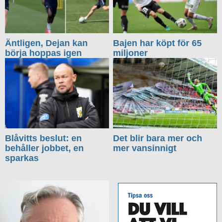
Äntligen, Dejan kan
Bajen har köpt för 65
börja hoppas igen
miljoner
Blåvitts beslut: en
Det blir bara mer och
behåller jobbet, en
mer vansinnigt
sparkas