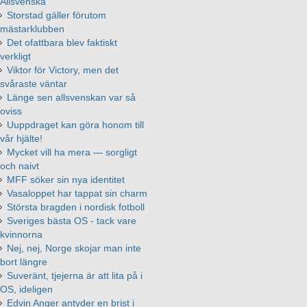
Allsvenska
Storstad gäller förutom
mästarklubben
Det ofattbara blev faktiskt
verkligt
Viktor för Victory, men det
svåraste väntar
Länge sen allsvenskan var så
oviss
Uuppdraget kan göra honom till
vår hjälte!
Mycket vill ha mera — sorgligt
och naivt
MFF söker sin nya identitet
Vasaloppet har tappat sin charm
Största bragden i nordisk fotboll
Sveriges bästa OS - tack vare
kvinnorna
Nej, nej, Norge skojar man inte
bort längre
Suveränt, tjejerna är att lita på i
OS, ideligen
Edvin Anger antyder en brist i