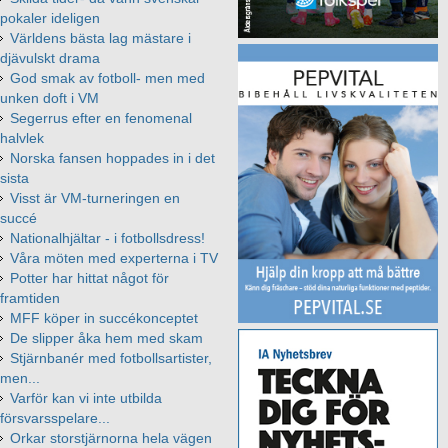
pokaler ideligen
Världens bästa lag mästare i
djävulskt drama
God smak av fotboll- men med
unken doft i VM
Segerrus efter en fenomenal
halvlek
Norska fansen hoppades in i det
sista
Visst är VM-turneringen en
succé
Nationalhjältar - i fotbollsdress!
Våra möten med experterna i TV
Potter har hittat något för
framtiden
MFF köper in succékonceptet
De slipper åka hem med skam
Stjärnbanér med fotbollsartister,
men...
Varför kan vi inte utbilda
försvarsspelare...
Orkar storstjärnorna hela vägen