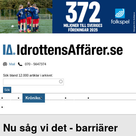
Mail
070 - 5647374
Sök bland 12.000 artiklar i arkivet:
Nyheter
Krönikor
Sport & spel
Nyhetsbrev
Arkiv
Om Idrottens Affärer
Nu såg vi det - barriärer