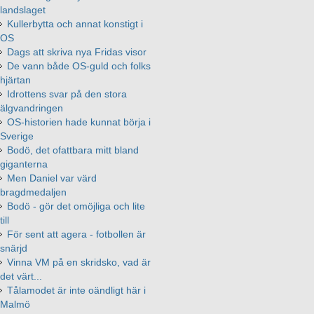
landslaget
Kullerbytta och annat konstigt i
OS
Dags att skriva nya Fridas visor
De vann både OS-guld och folks
hjärtan
Idrottens svar på den stora
älgvandringen
OS-historien hade kunnat börja i
Sverige
Bodö, det ofattbara mitt bland
giganterna
Men Daniel var värd
bragdmedaljen
Bodö - gör det omöjliga och lite
till
För sent att agera - fotbollen är
snärjd
Vinna VM på en skridsko, vad är
det värt...
Tålamodet är inte oändligt här i
Malmö