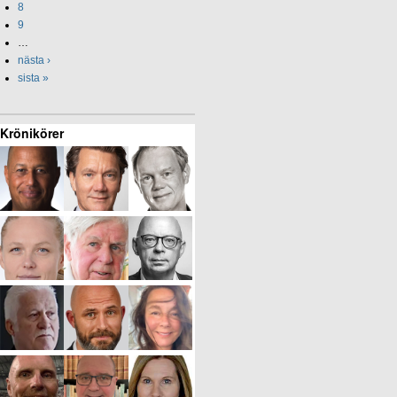
8
9
…
nästa ›
sista »
Krönikörer