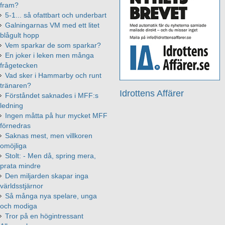
fram?
5-1... så ofattbart och underbart
Galningarnas VM med ett litet
blågult hopp
Vem sparkar de som sparkar?
En joker i leken men många
frågetecken
Vad sker i Hammarby och runt
tränaren?
Idrottens Affärer
Förståndet saknades i MFF:s
ledning
Ingen måtta på hur mycket MFF
förnedras
Saknas mest, men villkoren
omöjliga
Stolt: - Men då, spring mera,
prata mindre
Den miljarden skapar inga
världsstjärnor
Så många nya spelare, unga
och modiga
Tror på en högintressant