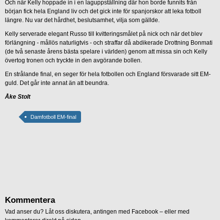
Och när Kelly hoppade in i en laguppställning där hon borde funnits från
början fick hela England liv och det gick inte för spanjorskor att leka fotboll
längre. Nu var det hårdhet, beslutsamhet, vilja som gällde.
Kelly serverade elegant Russo till kvitteringsmålet på nick och när det blev
förlängning - mållös naturligtvis - och straffar då abdikerade Drottning Bonmati
(de två senaste årens bästa spelare i världen) genom att missa sin och Kelly
övertog tronen och tryckte in den avgörande bollen.
En strålande final, en seger för hela fotbollen och England försvarade sitt EM-
guld. Det går inte annat än att beundra.
Åke Stolt
Damfotboll EM-final
Kommentera
Vad anser du? Låt oss diskutera, antingen med Facebook – eller med