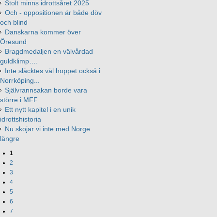
Stolt minns idrottsåret 2025
Och - oppositionen är både döv
och blind
Danskarna kommer över
Öresund
Bragdmedaljen en välvårdad
guldklimp….
Inte släcktes väl hoppet också i
Norrköping...
Självrannsakan borde vara
större i MFF
Ett nytt kapitel i en unik
idrottshistoria
Nu skojar vi inte med Norge
längre
1
2
3
4
5
6
7