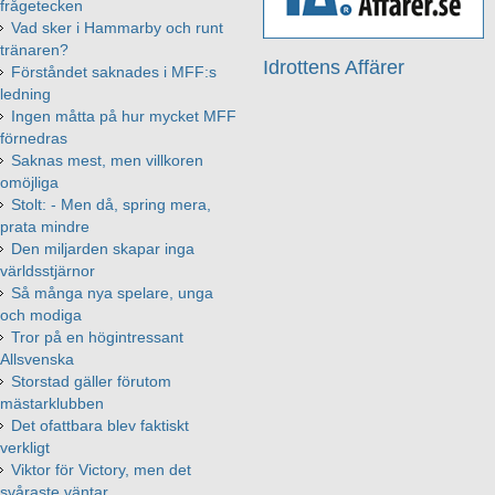
frågetecken
Vad sker i Hammarby och runt
tränaren?
Idrottens Affärer
Förståndet saknades i MFF:s
ledning
Ingen måtta på hur mycket MFF
förnedras
Saknas mest, men villkoren
omöjliga
Stolt: - Men då, spring mera,
prata mindre
Den miljarden skapar inga
världsstjärnor
Så många nya spelare, unga
och modiga
Tror på en högintressant
Allsvenska
Storstad gäller förutom
mästarklubben
Det ofattbara blev faktiskt
verkligt
Viktor för Victory, men det
svåraste väntar