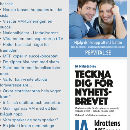
halvlek
Norska fansen hoppades in i det
sista
Visst är VM-turneringen en
succé
Nationalhjältar - i fotbollsdress!
Våra möten med experterna i TV
Potter har hittat något för
framtiden
MFF köper in succékonceptet
De slipper åka hem med skam
Stjärnbanér med fotbollsartister,
men...
Varför kan vi inte utbilda
försvarsspelare...
Orkar storstjärnorna hela vägen
fram?
5-1... så ofattbart och underbart
Galningarnas VM med ett litet
blågult hopp
Vem sparkar de som sparkar?
En joker i leken men många