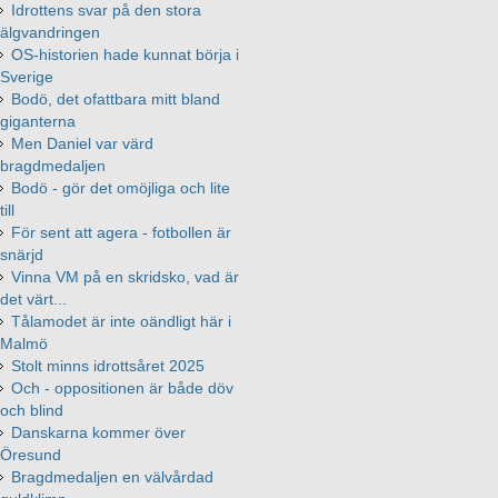
Idrottens svar på den stora
älgvandringen
OS-historien hade kunnat börja i
Sverige
Bodö, det ofattbara mitt bland
giganterna
Men Daniel var värd
bragdmedaljen
Bodö - gör det omöjliga och lite
till
För sent att agera - fotbollen är
snärjd
Vinna VM på en skridsko, vad är
det värt...
Tålamodet är inte oändligt här i
Malmö
Stolt minns idrottsåret 2025
Och - oppositionen är både döv
och blind
Danskarna kommer över
Öresund
Bragdmedaljen en välvårdad