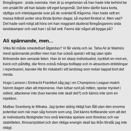
föregångare - prata svenska. Han är ju engelsman så han hade inte behövt be
om ursäkt för att han talade sitt eget tungomål. Det blev därför bara korta,
styltiga och intetsägande svar på de oväntat få frågorna. Han hade sett en
massa fotboll under sina första fjorton dagar, så mycket förstod vi. Men vad?
Det hade varit roligt att höra om han noggrant studerat föregångarens sista
landskamper och vad han i så fall sett. Fanns där något att bygga på?
Ali spännande, men...
Vilka fel måste omedelbart åtgärdas? Vi får vänta och se. Taha Ali är Malmös
mest spännande profiler men han har också spelat i ett lag utan själv
förtroende den senaste tiden. Han är en skarp individualist, nyckfull en-mot-en,
kvick och påhittig, där finns också många bolltapp och in-absurdum-dribblingar
i repertoaren, kanske lite för riskabelt i ett landslag som redan tappat bort det
mesta.
Hugo Larsson i Eintracht Frankfurt såg jag i en Champions League-match
härom dagen utan att imponeras. Han lufsar runt på mitten, spelar mycket i
sidled, attackerar inte (han kanske inte skall det?) och känns inte som en
injektion.
Mattias Svanberg är tillbaka. Jag tycker aldrig riktigt han fått utan den enorma
potential som när man såg honom som ung. Det känns fortfarande som att det
är individuella färdigheter hos små tekniska spelare som föredras och var
stabiliteten, försvarsjobbet och den riktiga energin skall tas ifrån förstår jag inte
riktigt.