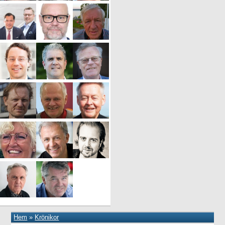
Hem
»
Krönikor