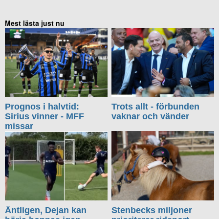
Mest lästa just nu
Prognos i halvtid:
Trots allt - förbunden
Sirius vinner - MFF
vaknar och vänder
missar
Äntligen, Dejan kan
Stenbecks miljoner