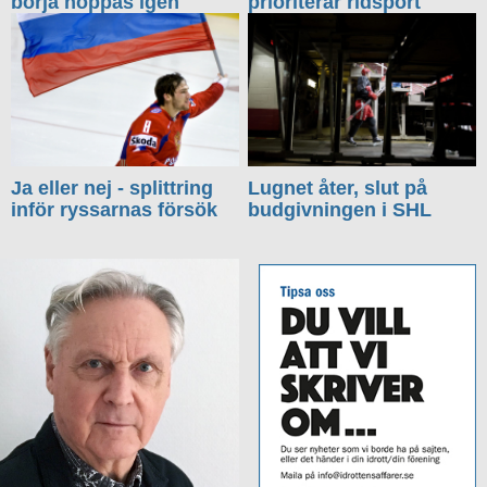
börja hoppas igen
prioriterar ridsport
Ja eller nej - splittring
Lugnet åter, slut på
inför ryssarnas försök
budgivningen i SHL