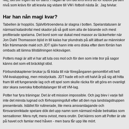
Nej, det blir ingen tid för dans. Frågan är om det ens finns tid för fotboll på den
nivå som krävs för att kravla sig vidare till VM i fotboll nästa år. Jag tvivlar.
Har han nån magi kvar?
Tabellen är hopplös. Självförtroendena är slagna i botten. Spelarstatusen är
närmast katastrofal med skador på så gott som alla de bärande och mest
profilerade spelarna. Det bord som var dukat med massor av läckerheter när
Jon Dahl Thomasson bjöd in till kalas har plundrats på allt ätbart av människor
från främmande makt och JDT själv hann inte ens diska efter dem förrän han
ombads att lämna tillställningen köksvägen.
Potters magi är allt vi har att luta oss mot och för den som inte tror på sagor
känns det som ett bräckligt stöd.
Förbundskaptener brukar ju få träda till när föregångaren genomfört ett helt
VM-kvaluppdrag, men misslyckats. JDT hade ett och ett halvt år på sig att hitta
fram till ett fungerande lag och ett spel som skulle räcka för att göra en ovanligt
stor skara svenska fotbollstalanger till ett VM-lag.
Potter har fyra träningar. Det är ett mission impossible. Och jag blev i varje fall
inte det minsta lugnad och förhoppningsfull efter att den nya landslagstruppen
presenterats. Istället för rutinerade, lite mera ansvarstagande och
försvarsinriktade spelare dök det upp namn som närmast måste betraktas som
sensationer. Mera nytt, mera ovisst, mera orutin. Det känns som att Potter är ute
på havet och famlar med håven - men bara får upp lite mört.