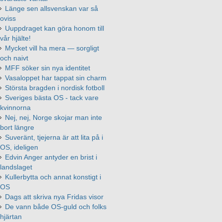
Länge sen allsvenskan var så
oviss
Uuppdraget kan göra honom till
vår hjälte!
Mycket vill ha mera — sorgligt
och naivt
MFF söker sin nya identitet
Vasaloppet har tappat sin charm
Största bragden i nordisk fotboll
Sveriges bästa OS - tack vare
kvinnorna
Nej, nej, Norge skojar man inte
bort längre
Suveränt, tjejerna är att lita på i
OS, ideligen
Edvin Anger antyder en brist i
landslaget
Kullerbytta och annat konstigt i
OS
Dags att skriva nya Fridas visor
De vann både OS-guld och folks
hjärtan