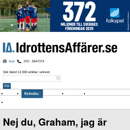
Mail
070 - 5647374
Sök bland 12.000 artiklar i arkivet:
Nyheter
Krönikor
Sport & spel
Nyhetsbrev
Arkiv
Om Idrottens Affärer
Nej du, Graham, jag är