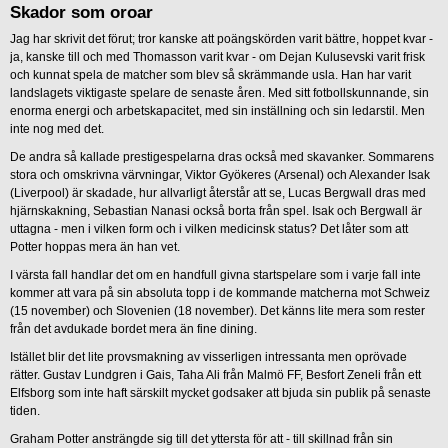
Skador som oroar
Jag har skrivit det förut; tror kanske att poängskörden varit bättre, hoppet kvar -
ja, kanske till och med Thomasson varit kvar - om Dejan Kulusevski varit frisk
och kunnat spela de matcher som blev så skrämmande usla. Han har varit
landslagets viktigaste spelare de senaste åren. Med sitt fotbollskunnande, sin
enorma energi och arbetskapacitet, med sin inställning och sin ledarstil. Men
inte nog med det.
De andra så kallade prestigespelarna dras också med skavanker. Sommarens
stora och omskrivna värvningar, Viktor Gyökeres (Arsenal) och Alexander Isak
(Liverpool) är skadade, hur allvarligt återstår att se, Lucas Bergwall dras med
hjärnskakning, Sebastian Nanasi också borta från spel. Isak och Bergwall är
uttagna - men i vilken form och i vilken medicinsk status? Det låter som att
Potter hoppas mera än han vet.
I värsta fall handlar det om en handfull givna startspelare som i varje fall inte
kommer att vara på sin absoluta topp i de kommande matcherna mot Schweiz
(15 november) och Slovenien (18 november). Det känns lite mera som rester
från det avdukade bordet mera än fine dining.
Istället blir det lite provsmakning av visserligen intressanta men oprövade
rätter. Gustav Lundgren i Gais, Taha Ali från Malmö FF, Besfort Zeneli från ett
Elfsborg som inte haft särskilt mycket godsaker att bjuda sin publik på senaste
tiden.
Graham Potter ansträngde sig till det yttersta för att - till skillnad från sin