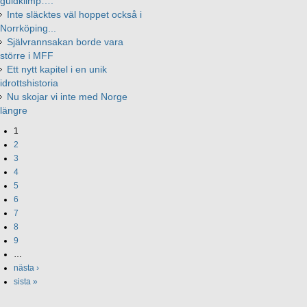
guldklimp….
Inte släcktes väl hoppet också i
Norrköping...
Självrannsakan borde vara
större i MFF
Ett nytt kapitel i en unik
idrottshistoria
Nu skojar vi inte med Norge
längre
1
2
3
4
5
6
7
8
9
…
nästa ›
sista »