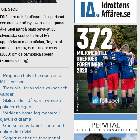
ÅKE STOLT
Författare och föreläsare, f d sportchef
och krönikör på Sydsvenska Dagbladet.
Åke Stolt har på plats bevakat 15
olympiska spel och skrivit två
uppmärksammade böcker, "Ingen lek
utan eld" (2004) och "Ringar av is"
(2010) om de olympiska spelen.
(Bonniers förlag)
Prognos i halvtid: Sirius vinner -
MFF missar
Trots allt - förbunden vaknar och
vänder
Skilda tider- då vann svenskar
pokaler ideligen
Världens bästa lag mästare i
djävulskt drama
God smak av fotboll- men med
unken doft i VM
Segerrus efter en fenomenal