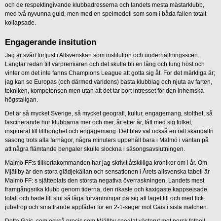
och de respektingivande klubbadresserna och landets mesta mästarklubb,
med två nyvunna guld, men med en spelmodell som som i båda fallen totalt
kollapsade.
Engagerande insitution
Jag är svårt förtjust i Allsvenskan som institution och underhållningsscen.
Längtar redan till vårpremiären och det skulle bli en lång och tung höst och
vinter om det inte fanns Champions League att gotta sig åt. För det märkliga är;
jag kan se Europas (och därmed världens) bästa klubblag och njuta av farten,
tekniken, kompetensen men utan att det tar bort intresset för den inhemska
högstaligan.
Det är så mycket Sverige, så mycket geografi, kultur, engagemang, stolthet, så
fascinerande hur klubbarna mer och mer, år efter år, fått med sig folket,
inspirerat till tillhörighet och engagemang. Det blev väl också en rätt skandalfri
säsong trots alla farhågor, några minuters uppehåll bara i Malmö i väntan på
att några flämtande bengaler skulle slockna i säsongsavslutningen.
Malmö FF:s tillkortakommanden har jag skrivit åtskilliga krönikor om i år. Om
Mjällby är den stora glädjekällan och sensationen i Årets allsvenska tabell är
Malmö FF: s sjätteplats den största negativa överraskningen. Landets mest
framgångsrika klubb genom tiderna, den rikaste och kaxigaste kappsejsade
totalt och hade till slut så låga förväntningar på sig att laget till och med fick
jubelrop och smattrande applåder för en 2-1-seger mot Gais i sista matchen.
Detta Gais, som också precis som Mjällby sneglat västerut mot norsk fotboll