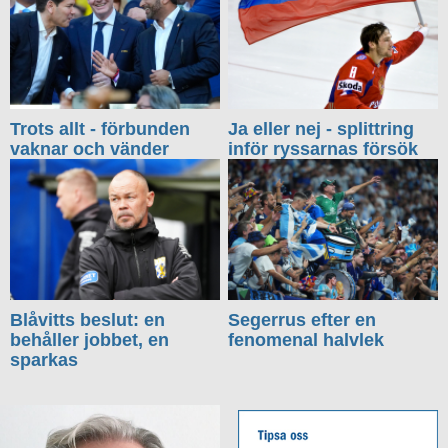
Trots allt - förbunden
Ja eller nej - splittring
vaknar och vänder
inför ryssarnas försök
Blåvitts beslut: en
Segerrus efter en
behåller jobbet, en
fenomenal halvlek
sparkas