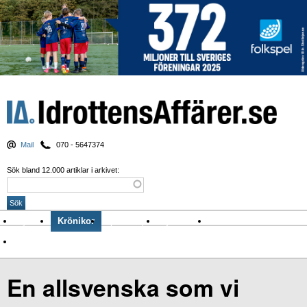
Mail
070 - 5647374
Sök bland 12.000 artiklar i arkivet:
Nyheter
Krönikor
Sport & spel
Nyhetsbrev
Arkiv
Om Idrottens Affärer
En allsvenska som vi