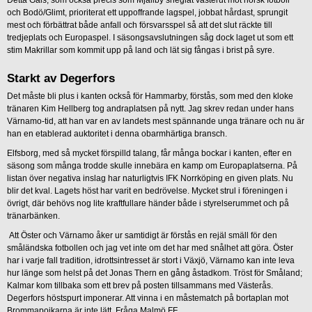
och Bodö/Glimt, prioriterat ett uppoffrande lagspel, jobbat hårdast, sprungit
mest och förbättrat både anfall och försvarsspel så att det slut räckte till
tredjeplats och Europaspel. I säsongsavslutningen såg dock laget ut som ett
stim Makrillar som kommit upp på land och lät sig fångas i brist på syre.
Starkt av Degerfors
Det måste bli plus i kanten också för Hammarby, förstås, som med den kloke
tränaren Kim Hellberg tog andraplatsen på nytt. Jag skrev redan under hans
Värnamo-tid, att han var en av landets mest spännande unga tränare och nu är
han en etablerad auktoritet i denna obarmhärtiga bransch.
Elfsborg, med så mycket förspilld talang, får många bockar i kanten, efter en
säsong som många trodde skulle innebära en kamp om Europaplatserna. På
listan över negativa inslag har naturligtvis IFK Norrköping en given plats. Nu
blir det kval. Lagets höst har varit en bedrövelse. Mycket strul i föreningen i
övrigt, där behövs nog lite kraftfullare händer både i styrelserummet och på
tränarbänken.
Att Öster och Värnamo åker ur samtidigt är förstås en rejäl smäll för den
småländska fotbollen och jag vet inte om det har med snålhet att göra. Öster
har i varje fall tradition, idrottsintresset är stort i Växjö, Värnamo kan inte leva
hur länge som helst på det Jonas Thern en gång åstadkom. Tröst för Småland;
Kalmar kom tillbaka som ett brev på posten tillsammans med Västerås.
Degerfors höstspurt imponerar. Att vinna i en måstematch på bortaplan mot
Brommapojkarna är inte lätt. Fråga Malmö FF.