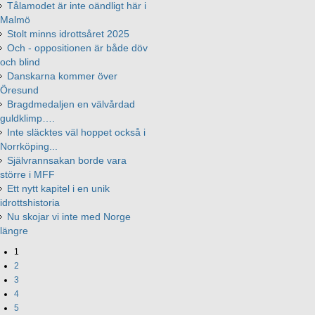
Tålamodet är inte oändligt här i
Malmö
Stolt minns idrottsåret 2025
Och - oppositionen är både döv
och blind
Danskarna kommer över
Öresund
Bragdmedaljen en välvårdad
guldklimp….
Inte släcktes väl hoppet också i
Norrköping...
Självrannsakan borde vara
större i MFF
Ett nytt kapitel i en unik
idrottshistoria
Nu skojar vi inte med Norge
längre
1
2
3
4
5