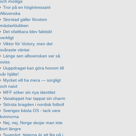
och modiga
Tror på en högintressant
Allsvenska
Storstad gäller förutom
mästarklubben
Det ofattbara blev faktiskt
verkligt
Viktor för Victory, men det
svåraste väntar
Länge sen allsvenskan var så
oviss
Uuppdraget kan göra honom till
vår hjälte!
Mycket vill ha mera — sorgligt
och naivt
MFF söker sin nya identitet
Vasaloppet har tappat sin charm
Största bragden i nordisk fotboll
Sveriges bästa OS - tack vare
kvinnorna
Nej, nej, Norge skojar man inte
bort längre
Suveränt, tjejerna är att lita på i