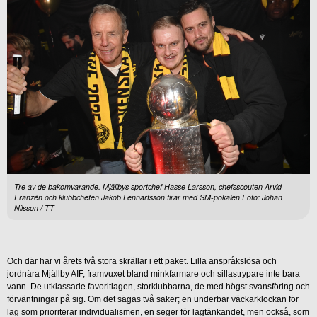
Tre av de bakomvarande. Mjällbys sportchef Hasse Larsson, chefsscouten Arvid
Franzén och klubbchefen Jakob Lennartsson firar med SM-pokalen Foto: Johan
Nilsson / TT
Och där har vi årets två stora skrällar i ett paket. Lilla anspråkslösa och
jordnära Mjällby AIF, framvuxet bland minkfarmare och sillastrypare inte bara
vann. De utklassade favoritlagen, storklubbarna, de med högst svansföring och
förväntningar på sig. Om det sägas två saker; en underbar väckarklockan för
lag som prioriterar individualismen, en seger för lagtänkandet, men också, som