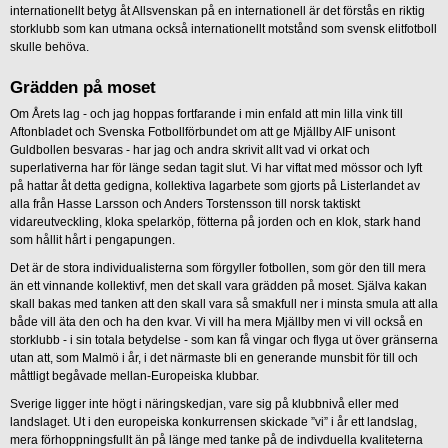
internationellt betyg åt Allsvenskan på en internationell är det förstås en riktig
storklubb som kan utmana också internationellt motstånd som svensk elitfotboll
skulle behöva.
Grädden på moset
Om Årets lag - och jag hoppas fortfarande i min enfald att min lilla vink till
Aftonbladet och Svenska Fotbollförbundet om att ge Mjällby AIF unisont
Guldbollen besvaras - har jag och andra skrivit allt vad vi orkat och
superlativerna har för länge sedan tagit slut. Vi har viftat med mössor och lyft
på hattar åt detta gedigna, kollektiva lagarbete som gjorts på Listerlandet av
alla från Hasse Larsson och Anders Torstensson till norsk taktiskt
vidareutveckling, kloka spelarköp, fötterna på jorden och en klok, stark hand
som hållit hårt i pengapungen.
Det är de stora individualisterna som förgyller fotbollen, som gör den till mera
än ett vinnande kollektivf, men det skall vara grädden på moset. Själva kakan
skall bakas med tanken att den skall vara så smakfull ner i minsta smula att alla
både vill äta den och ha den kvar. Vi vill ha mera Mjällby men vi vill också en
storklubb - i sin totala betydelse - som kan få vingar och flyga ut över gränserna
utan att, som Malmö i år, i det närmaste bli en generande munsbit för till och
måttligt begåvade mellan-Europeiska klubbar.
Sverige ligger inte högt i näringskedjan, vare sig på klubbnivå eller med
landslaget. Ut i den europeiska konkurrensen skickade ”vi” i år ett landslag,
mera förhoppningsfullt än på länge med tanke på de indivduella kvaliteterna