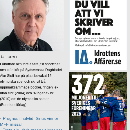
ÅKE STOLT
Författare och föreläsare, f d sportchef
och krönikör på Sydsvenska Dagbladet.
Åke Stolt har på plats bevakat 15
olympiska spel och skrivit två
uppmärksammade böcker, "Ingen lek
utan eld" (2004) och "Ringar av is"
(2010) om de olympiska spelen.
(Bonniers förlag)
Prognos i halvtid: Sirius vinner -
MFF missar
Trots allt - förbunden vaknar och