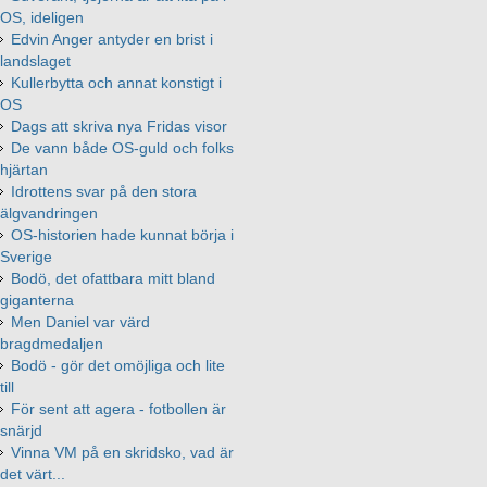
OS, ideligen
Edvin Anger antyder en brist i
landslaget
Kullerbytta och annat konstigt i
OS
Dags att skriva nya Fridas visor
De vann både OS-guld och folks
hjärtan
Idrottens svar på den stora
älgvandringen
OS-historien hade kunnat börja i
Sverige
Bodö, det ofattbara mitt bland
giganterna
Men Daniel var värd
bragdmedaljen
Bodö - gör det omöjliga och lite
till
För sent att agera - fotbollen är
snärjd
Vinna VM på en skridsko, vad är
det värt...