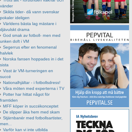
vänder
Skilda tider- då vann svenskar
pokaler ideligen
Världens bästa lag mästare i
djävulskt drama
God smak av fotboll- men med
unken doft i VM
Segerrus efter en fenomenal
halvlek
Norska fansen hoppades in i det
sista
Visst är VM-turneringen en
succé
Nationalhjältar - i fotbollsdress!
Våra möten med experterna i TV
Potter har hittat något för
framtiden
MFF köper in succékonceptet
De slipper åka hem med skam
Stjärnbanér med fotbollsartister,
men...
Varför kan vi inte utbilda