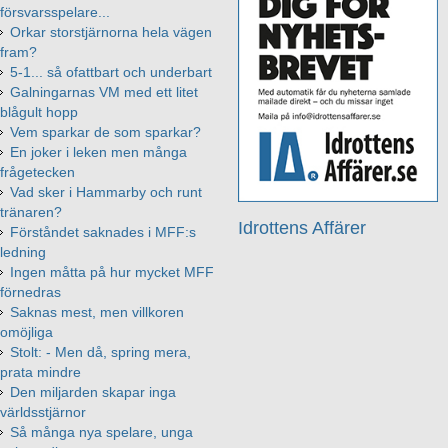
försvarsspelare...
Orkar storstjärnorna hela vägen
fram?
5-1... så ofattbart och underbart
Galningarnas VM med ett litet
blågult hopp
Vem sparkar de som sparkar?
En joker i leken men många
frågetecken
Vad sker i Hammarby och runt
tränaren?
Idrottens Affärer
Förståndet saknades i MFF:s
ledning
Ingen måtta på hur mycket MFF
förnedras
Saknas mest, men villkoren
omöjliga
Stolt: - Men då, spring mera,
prata mindre
Den miljarden skapar inga
världsstjärnor
Så många nya spelare, unga