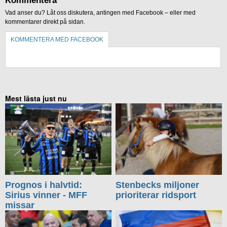
Kommentera
Vad anser du? Låt oss diskutera, antingen med Facebook – eller med
kommentarer direkt på sidan.
KOMMENTERA MED FACEBOOK
KOMMENTERA UTAN FACEBOOK
Mest lästa just nu
Prognos i halvtid:
Stenbecks miljoner
Sirius vinner - MFF
prioriterar ridsport
missar