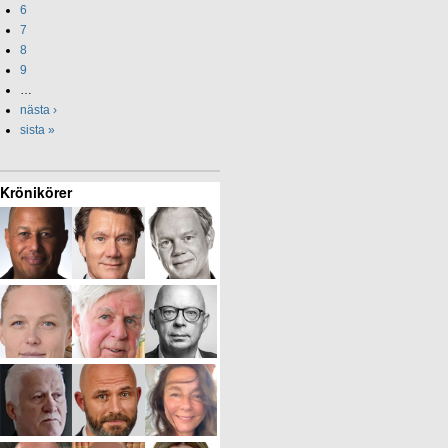
6
7
8
9
…
nästa ›
sista »
Krönikörer