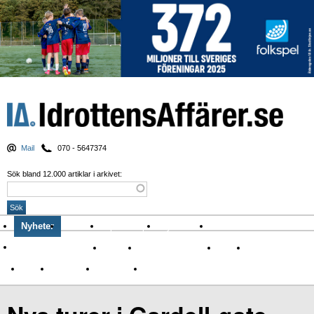
Mail
070 - 5647374
Sök bland 12.000 artiklar i arkivet:
Nyheter
Krönikor
Sport & spel
Nyhetsbrev
Arkiv
Om Idrottens Affärer
Affärer
I spåren av Corona
Arena
Event
Namn
Sponsring
TV-nyheter
Idrott & Turism