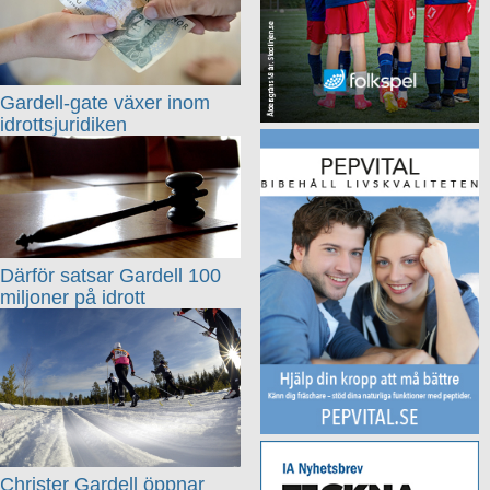
Gardell-gate växer inom
idrottsjuridiken
Därför satsar Gardell 100
miljoner på idrott
Christer Gardell öppnar