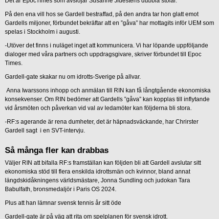
Det är EpocTimes som avslöjar Susanne Jidestens dubbla stolar.
På den ena vill hos se Gardell bestraffad, på den andra tar hon glatt emot
Gardells miljoner, förbundet bekräftar att en ”gåva” har mottagits inför UEM som
spelas i Stockholm i augusti.
-Utöver det finns i nuläget inget att kommunicera. Vi har löpande uppföljande
dialoger med våra partners och uppdragsgivare, skriver förbundet till Epoc
Times.
Gardell-gate skakar nu om idrotts-Sverige på allvar.
Anna Iwarssons inhopp och anmälan till RIN kan få långtgående ekonomiska
konsekvenser. Om RIN bedömer att Gardells ”gåva” kan kopplas till inflytande
vid årsmöten och påverkan vid val av ledamöter kan följderna bli stora.
-RF:s agerande är rena dumheter, det är häpnadsväckande, har Chrirster
Gardell sagt i en SVT-intervju.
Så många fler kan drabbas
Väljer RIN att bifalla RF:s framställan kan följden bli att Gardell avslutar sitt
ekonomiska stöd till flera enskilda idrottsmän och kvinnor, bland annat
längdskidåkningens världsmästare, Jonna Sundling och judokan Tara
Babulfath, bronsmedaljör i Paris OS 2024.
Plus att han lämnar svensk tennis år sitt öde
Gardell-gate är på väg att rita om spelplanen för svensk idrott.