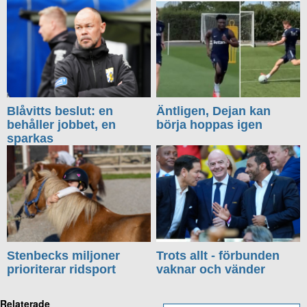
Blåvitts beslut: en
Äntligen, Dejan kan
behåller jobbet, en
börja hoppas igen
sparkas
Stenbecks miljoner
Trots allt - förbunden
prioriterar ridsport
vaknar och vänder
Relaterade