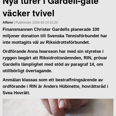
Nya turer i Gardell-gate
väcker tvivel
Affärer
| Publicerad: 2026-05-24 22:20
Finansmannen Christer Gardells planerade 100
miljoner donation till Svenska Tennisförbundet har
inte mottagits väl av Riksidrottsförbundet.
Ordförande Anna Iwarsson har med sin styrelse i
ryggen begärt att Riksidrottsnämnden, RIN, prövar
Gardells lämplighet med stöd av paragraf 14, om
otillbörligt övertagande.
Anmälan klassas som ett bestraffningsärende av
ordförande i RIN är Anders Hübinette, hovrättsråd i
Svea Hovrätt.