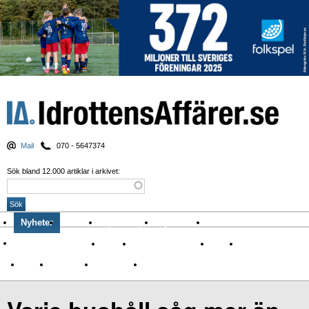
Mail
070 - 5647374
Sök bland 12.000 artiklar i arkivet:
Nyheter
Krönikor
Sport & spel
Nyhetsbrev
Arkiv
Om Idrottens Affärer
Affärer
I spåren av Corona
Arena
Event
Namn
Sponsring
TV-nyheter
Idrott & Turism