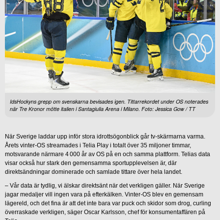
IdsHockyns grepp om svenskarna bevisades igen. Tittarrekordet under OS noterades
när Tre Kronor mötte italien i Santagiulia Arena i Milano. Foto: Jessica Gow / TT
När Sverige laddar upp inför stora idrottsögonblick går tv-skärmarna varma.
Årets vinter-OS streamades i Telia Play i totalt över 35 miljoner timmar,
motsvarande närmare 4 000 år av OS på en och samma plattform. Telias data
visar också hur stark den gemensamma sportupplevelsen är, där
direktsändningar dominerade och samlade tittare över hela landet.
– Vår data är tydlig, vi älskar direktsänt när det verkligen gäller. När Sverige
jagar medaljer vill ingen vara på efterkälken. Vinter-OS blev en gemensam
lägereld, och det fina är att det inte bara var puck och skidor som drog, curling
överraskade verkligen, säger Oscar Karlsson, chef för konsumentaffären på