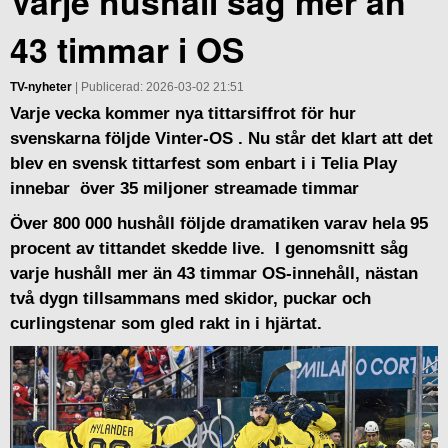
Varje hushåll såg mer än
43 timmar i OS
TV-nyheter
| Publicerad: 2026-03-02 21:51
Varje vecka kommer nya tittarsiffrot för hur
svenskarna följde Vinter-OS . Nu står det klart att det
blev en svensk tittarfest som enbart i i Telia Play
innebar över 35 miljoner streamade timmar
Över 800 000 hushåll följde dramatiken varav hela 95
procent av tittandet skedde live. I genomsnitt såg
varje hushåll mer än 43 timmar OS-innehåll, nästan
två dygn tillsammans med skidor, puckar och
curlingstenar som gled rakt in i hjärtat.