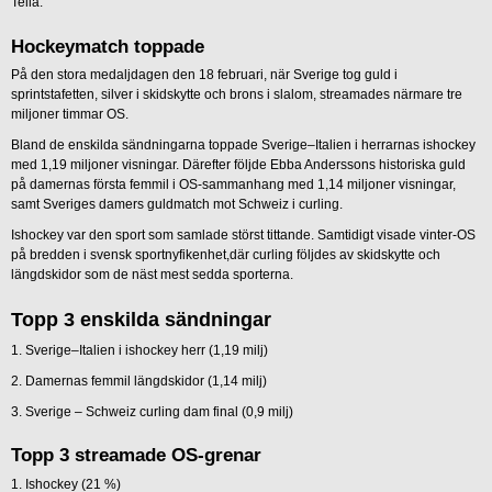
Telia.
Hockeymatch toppade
På den stora medaljdagen den 18 februari, när Sverige tog guld i
sprintstafetten, silver i skidskytte och brons i slalom, streamades närmare tre
miljoner timmar OS.
Bland de enskilda sändningarna toppade Sverige–Italien i herrarnas ishockey
med 1,19 miljoner visningar. Därefter följde Ebba Anderssons historiska guld
på damernas första femmil i OS-sammanhang med 1,14 miljoner visningar,
samt Sveriges damers guldmatch mot Schweiz i curling.
Ishockey var den sport som samlade störst tittande. Samtidigt visade vinter-OS
på bredden i svensk sportnyfikenhet,där curling följdes av skidskytte och
längdskidor som de näst mest sedda sporterna.
Topp 3 enskilda sändningar
1. Sverige–Italien i ishockey herr (1,19 milj)
2. Damernas femmil längdskidor (1,14 milj)
3. Sverige – Schweiz curling dam final (0,9 milj)
Topp 3 streamade OS-grenar
1. Ishockey (21 %)