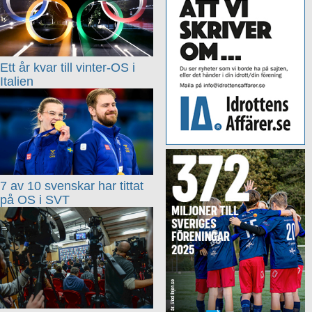
Ett år kvar till vinter-OS i
Italien
7 av 10 svenskar har tittat
på OS i SVT