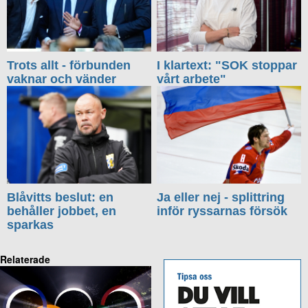
Trots allt - förbunden
I klartext: "SOK stoppar
vaknar och vänder
vårt arbete"
Blåvitts beslut: en
Ja eller nej - splittring
behåller jobbet, en
inför ryssarnas försök
sparkas
Relaterade