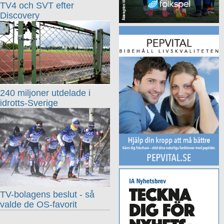
TV4 och SVT efter
Discovery
240 miljoner utdelade i
idrotts-Sverige
TV-bolagens beslut - så
valde de OS-favorit