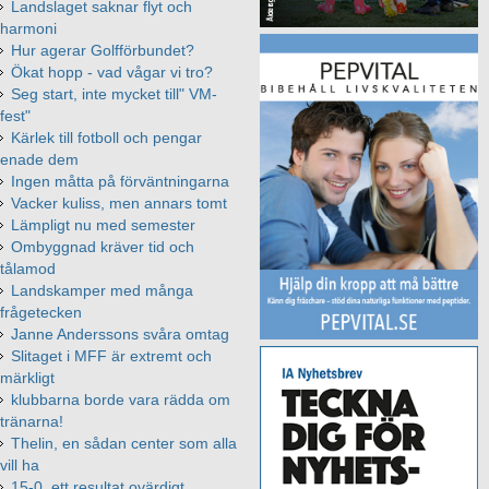
Landslaget saknar flyt och
harmoni
Hur agerar Golfförbundet?
Ökat hopp - vad vågar vi tro?
Seg start, inte mycket till" VM-
fest"
Kärlek till fotboll och pengar
enade dem
Ingen måtta på förväntningarna
Vacker kuliss, men annars tomt
Lämpligt nu med semester
Ombyggnad kräver tid och
tålamod
Landskamper med många
frågetecken
Janne Anderssons svåra omtag
Slitaget i MFF är extremt och
märkligt
klubbarna borde vara rädda om
tränarna!
Thelin, en sådan center som alla
vill ha
15-0, ett resultat ovärdigt