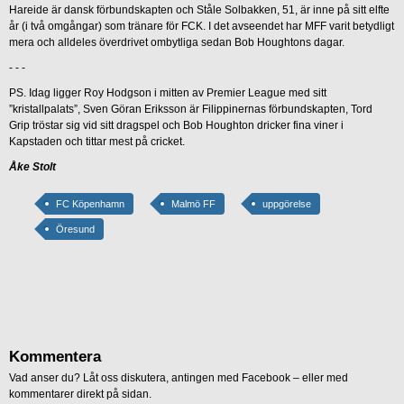
Hareide är dansk förbundskapten och Ståle Solbakken, 51, är inne på sitt elfte
år (i två omgångar) som tränare för FCK. I det avseendet har MFF varit betydligt
mera och alldeles överdrivet ombytliga sedan Bob Houghtons dagar.
- - -
PS. Idag ligger Roy Hodgson i mitten av Premier League med sitt
”kristallpalats”, Sven Göran Eriksson är Filippinernas förbundskapten, Tord
Grip tröstar sig vid sitt dragspel och Bob Houghton dricker fina viner i
Kapstaden och tittar mest på cricket.
Åke Stolt
FC Köpenhamn
Malmö FF
uppgörelse
Öresund
Kommentera
Vad anser du? Låt oss diskutera, antingen med Facebook – eller med
kommentarer direkt på sidan.