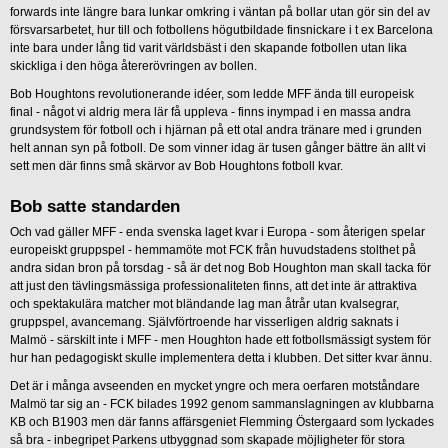
forwards inte längre bara lunkar omkring i väntan på bollar utan gör sin del av
försvarsarbetet, hur till och fotbollens högutbildade finsnickare i t ex Barcelona
inte bara under lång tid varit världsbäst i den skapande fotbollen utan lika
skickliga i den höga återerövringen av bollen.
Bob Houghtons revolutionerande idéer, som ledde MFF ända till europeisk
final - något vi aldrig mera lär få uppleva - finns inympad i en massa andra
grundsystem för fotboll och i hjärnan på ett otal andra tränare med i grunden
helt annan syn på fotboll. De som vinner idag är tusen gånger bättre än allt vi
sett men där finns små skärvor av Bob Houghtons fotboll kvar.
Bob satte standarden
Och vad gäller MFF - enda svenska laget kvar i Europa - som återigen spelar
europeiskt gruppspel - hemmamöte mot FCK från huvudstadens stolthet på
andra sidan bron på torsdag - så är det nog Bob Houghton man skall tacka för
att just den tävlingsmässiga professionaliteten finns, att det inte är attraktiva
och spektakulära matcher mot bländande lag man åtrår utan kvalsegrar,
gruppspel, avancemang. Självförtroende har visserligen aldrig saknats i
Malmö - särskilt inte i MFF - men Houghton hade ett fotbollsmässigt system för
hur han pedagogiskt skulle implementera detta i klubben. Det sitter kvar ännu.
Det är i många avseenden en mycket yngre och mera oerfaren motståndare
Malmö tar sig an - FCK bilades 1992 genom sammanslagningen av klubbarna
KB och B1903 men där fanns affärsgeniet Flemming Östergaard som lyckades
så bra - inbegripet Parkens utbyggnad som skapade möjligheter för stora