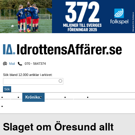
Mail
070 - 5647374
Sök bland 12.000 artiklar i arkivet:
Nyheter
Krönikor
Sport & spel
Nyhetsbrev
Arkiv
Om Idrottens Affärer
Slaget om Öresund allt