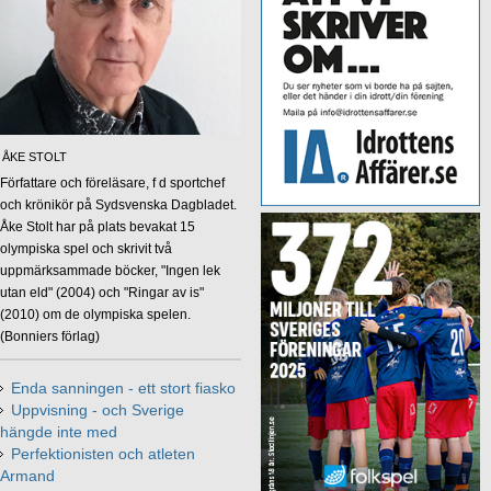
ÅKE STOLT
Författare och föreläsare, f d sportchef
och krönikör på Sydsvenska Dagbladet.
Åke Stolt har på plats bevakat 15
olympiska spel och skrivit två
uppmärksammade böcker, "Ingen lek
utan eld" (2004) och "Ringar av is"
(2010) om de olympiska spelen.
(Bonniers förlag)
Enda sanningen - ett stort fiasko
Uppvisning - och Sverige
hängde inte med
Perfektionisten och atleten
Armand