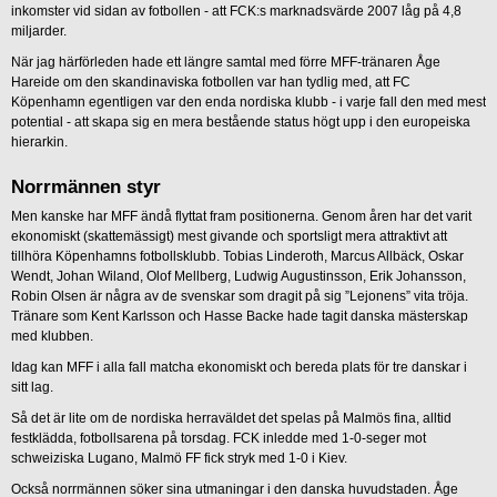
inkomster vid sidan av fotbollen - att FCK:s marknadsvärde 2007 låg på 4,8
miljarder.
När jag härförleden hade ett längre samtal med förre MFF-tränaren Åge
Hareide om den skandinaviska fotbollen var han tydlig med, att FC
Köpenhamn egentligen var den enda nordiska klubb - i varje fall den med mest
potential - att skapa sig en mera bestående status högt upp i den europeiska
hierarkin.
Norrmännen styr
Men kanske har MFF ändå flyttat fram positionerna. Genom åren har det varit
ekonomiskt (skattemässigt) mest givande och sportsligt mera attraktivt att
tillhöra Köpenhamns fotbollsklubb. Tobias Linderoth, Marcus Allbäck, Oskar
Wendt, Johan Wiland, Olof Mellberg, Ludwig Augustinsson, Erik Johansson,
Robin Olsen är några av de svenskar som dragit på sig ”Lejonens” vita tröja.
Tränare som Kent Karlsson och Hasse Backe hade tagit danska mästerskap
med klubben.
Idag kan MFF i alla fall matcha ekonomiskt och bereda plats för tre danskar i
sitt lag.
Så det är lite om de nordiska herraväldet det spelas på Malmös fina, alltid
festklädda, fotbollsarena på torsdag. FCK inledde med 1-0-seger mot
schweiziska Lugano, Malmö FF fick stryk med 1-0 i Kiev.
Också norrmännen söker sina utmaningar i den danska huvudstaden. Åge