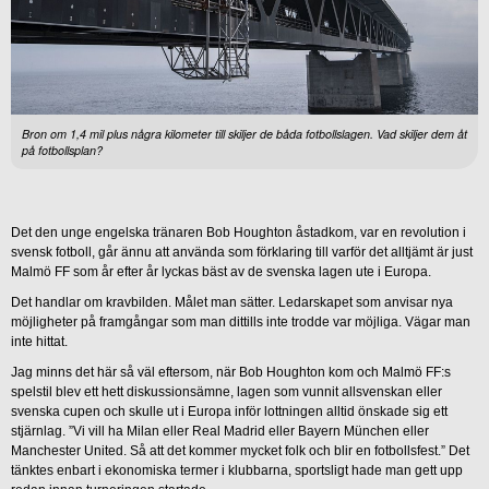
Bron om 1,4 mil plus några kilometer till skiljer de båda fotbollslagen. Vad skiljer dem åt
på fotbollsplan?
Det den unge engelska tränaren Bob Houghton åstadkom, var en revolution i
svensk fotboll, går ännu att använda som förklaring till varför det alltjämt är just
Malmö FF som år efter år lyckas bäst av de svenska lagen ute i Europa.
Det handlar om kravbilden. Målet man sätter. Ledarskapet som anvisar nya
möjligheter på framgångar som man dittills inte trodde var möjliga. Vägar man
inte hittat.
Jag minns det här så väl eftersom, när Bob Houghton kom och Malmö FF:s
spelstil blev ett hett diskussionsämne, lagen som vunnit allsvenskan eller
svenska cupen och skulle ut i Europa inför lottningen alltid önskade sig ett
stjärnlag. ”Vi vill ha Milan eller Real Madrid eller Bayern München eller
Manchester United. Så att det kommer mycket folk och blir en fotbollsfest.” Det
tänktes enbart i ekonomiska termer i klubbarna, sportsligt hade man gett upp