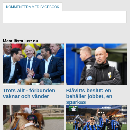
KOMMENTERA MED FACEBOOK
KOMMENTERA UTAN FACEBOOK
Mest lästa just nu
Trots allt - förbunden
Blåvitts beslut: en
vaknar och vänder
behåller jobbet, en
sparkas