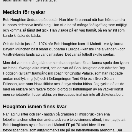
redan innan turneringen startade.
Medicin för tyskar
Bob Houghton ändrade på det där. Han blev förbannad när han hörde andra
klubbars defensiva inställning. Han ville ha så många ”dåliga” lag som möjligt
och komma så långt det gick. Han visade på en väg framåt, på en ny stil som
kunde knäcka de bästa.
Och de bästa just då - 1974 när Bob Houghton kom till Malmö - var tyskarna.
Bayern München bäst bland klubbarna i Europa - kanske i hela världen - och
Västtysklands landslag världsmästare. Det var så fotboll skulle spelas.
Men det var inte många länder som hade spelare för att kunna spela den typen
av fotboll, Sverige allra minst, och det var då Bob Houghton och därefter Roy
Hodgson (alltjämt framgångsrik coach för Crystal Palace, som han räddade
undan nedflyttning fjol) och i förlängningen Tord Grip och Sven Göran
Eriksson, kom som friska fläktar och lät nya vindar blåsa. Jag tyckte då att de
med en enklare och rakare fotboll bidrog till förfulningen av en vacker konst
men serietabeller ljuger aldrig, en Europacupfinal går inte att diskutera bort.
Houghton-ismen finns kvar
När jag nu sitter och ser - nästan på gränsen till missbruk - den ena
fotbollsmatchen efter den andra tack vare televisionens utbud, inser jag ju att
Bob Houghtons nya influenser i Malmö FF på 70-talet blev till en
fotbollspandemi som alltjämt märks ute på de internationella arenorna. Där