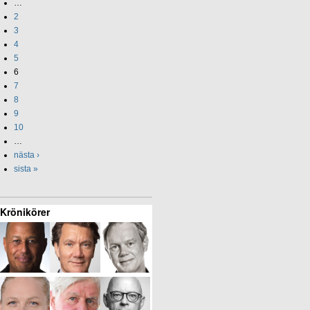
…
2
3
4
5
6
7
8
9
10
…
nästa ›
sista »
Krönikörer