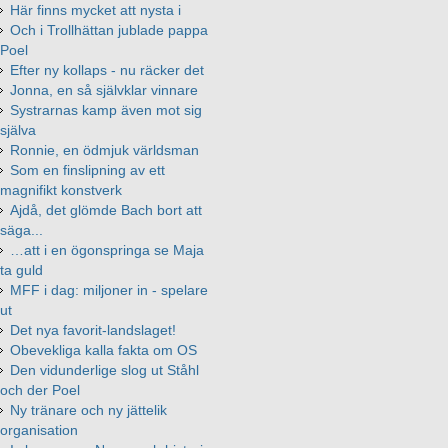
Här finns mycket att nysta i
Och i Trollhättan jublade pappa
Poel
Efter ny kollaps - nu räcker det
Jonna, en så självklar vinnare
Systrarnas kamp även mot sig
själva
Ronnie, en ödmjuk världsman
Som en finslipning av ett
magnifikt konstverk
Ajdå, det glömde Bach bort att
säga...
…att i en ögonspringa se Maja
ta guld
MFF i dag: miljoner in - spelare
ut
Det nya favorit-landslaget!
Obevekliga kalla fakta om OS
Den vidunderlige slog ut Ståhl
och der Poel
Ny tränare och ny jättelik
organisation