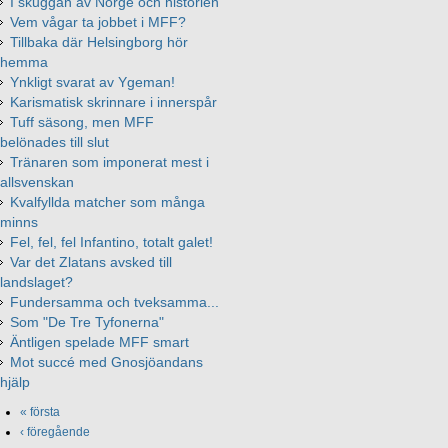
I skuggan av Norge och historien
Vem vågar ta jobbet i MFF?
Tillbaka där Helsingborg hör
hemma
Ynkligt svarat av Ygeman!
Karismatisk skrinnare i innerspår
Tuff säsong, men MFF
belönades till slut
Tränaren som imponerat mest i
allsvenskan
Kvalfyllda matcher som många
minns
Fel, fel, fel Infantino, totalt galet!
Var det Zlatans avsked till
landslaget?
Fundersamma och tveksamma...
Som "De Tre Tyfonerna"
Äntligen spelade MFF smart
Mot succé med Gnosjöandans
hjälp
« första
‹ föregående