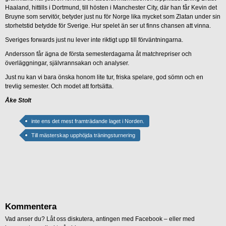
Haaland, hittills i Dortmund, till hösten i Manchester City, där han får Kevin det
Bruyne som servitör, betyder just nu för Norge lika mycket som Zlatan under sin
storhetstid betydde för Sverige. Hur spelet än ser ut finns chansen att vinna.
Sveriges forwards just nu lever inte riktigt upp till förväntningarna.
Andersson får ägna de första semesterdagarna åt matchrepriser och
överläggningar, självrannsakan och analyser.
Just nu kan vi bara önska honom lite tur, friska spelare, god sömn och en
trevlig semester. Och modet att fortsätta.
Åke Stolt
inte ens det mest framträdande laget i Norden.
Till mästerskap upphöjda träningsturnering
Kommentera
Vad anser du? Låt oss diskutera, antingen med Facebook – eller med