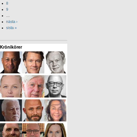
8
9
…
nästa ›
sista »
Krönikörer