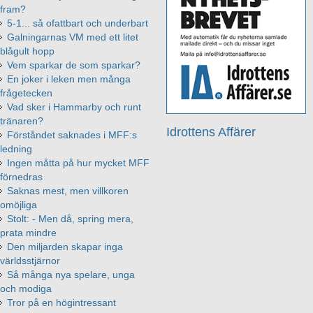
fram?
5-1... så ofattbart och underbart
Galningarnas VM med ett litet
blågult hopp
Vem sparkar de som sparkar?
En joker i leken men många
frågetecken
Vad sker i Hammarby och runt
tränaren?
Idrottens Affärer
Förståndet saknades i MFF:s
ledning
Ingen måtta på hur mycket MFF
förnedras
Saknas mest, men villkoren
omöjliga
Stolt: - Men då, spring mera,
prata mindre
Den miljarden skapar inga
världsstjärnor
Så många nya spelare, unga
och modiga
Tror på en högintressant