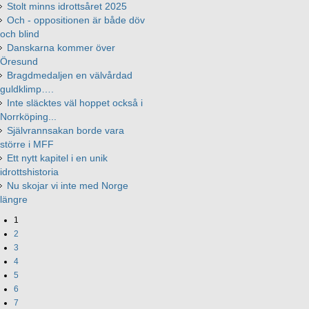
Stolt minns idrottsåret 2025
Och - oppositionen är både döv
och blind
Danskarna kommer över
Öresund
Bragdmedaljen en välvårdad
guldklimp….
Inte släcktes väl hoppet också i
Norrköping...
Självrannsakan borde vara
större i MFF
Ett nytt kapitel i en unik
idrottshistoria
Nu skojar vi inte med Norge
längre
1
2
3
4
5
6
7