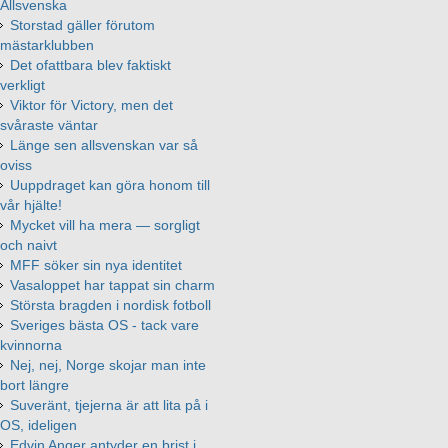
Allsvenska
Storstad gäller förutom
mästarklubben
Det ofattbara blev faktiskt
verkligt
Viktor för Victory, men det
svåraste väntar
Länge sen allsvenskan var så
oviss
Uuppdraget kan göra honom till
vår hjälte!
Mycket vill ha mera — sorgligt
och naivt
MFF söker sin nya identitet
Vasaloppet har tappat sin charm
Största bragden i nordisk fotboll
Sveriges bästa OS - tack vare
kvinnorna
Nej, nej, Norge skojar man inte
bort längre
Suveränt, tjejerna är att lita på i
OS, ideligen
Edvin Anger antyder en brist i