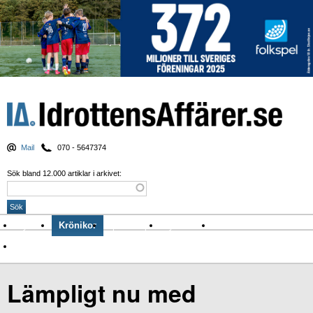
Mail
070 - 5647374
Sök bland 12.000 artiklar i arkivet:
Nyheter
Krönikor
Sport & spel
Nyhetsbrev
Arkiv
Om Idrottens Affärer
Lämpligt nu med