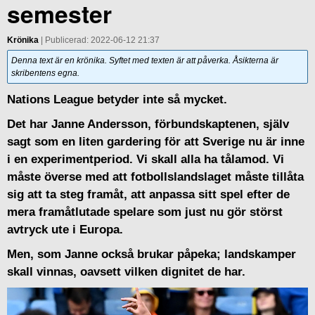
semester
Krönika
| Publicerad: 2022-06-12 21:37
Denna text är en krönika. Syftet med texten är att påverka. Åsikterna är
skribentens egna.
Nations League betyder inte så mycket.
Det har Janne Andersson, förbundskaptenen, själv
sagt som en liten gardering för att Sverige nu är inne
i en experimentperiod. Vi skall alla ha tålamod. Vi
måste överse med att fotbollslandslaget måste tillåta
sig att ta steg framåt, att anpassa sitt spel efter de
mera framåtlutade spelare som just nu gör störst
avtryck ute i Europa.
Men, som Janne också brukar påpeka; landskamper
skall vinnas, oavsett vilken dignitet de har.