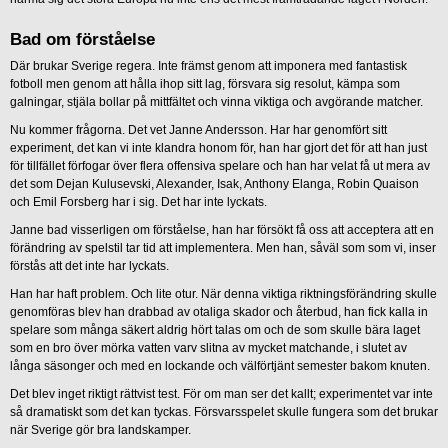
Bad om förståelse
Där brukar Sverige regera. Inte främst genom att imponera med fantastisk
fotboll men genom att hålla ihop sitt lag, försvara sig resolut, kämpa som
galningar, stjäla bollar på mittfältet och vinna viktiga och avgörande matcher.
Nu kommer frågorna. Det vet Janne Andersson. Har har genomfört sitt
experiment, det kan vi inte klandra honom för, han har gjort det för att han just
för tillfället förfogar över flera offensiva spelare och han har velat få ut mera av
det som Dejan Kulusevski, Alexander, Isak, Anthony Elanga, Robin Quaison
och Emil Forsberg har i sig. Det har inte lyckats.
Janne bad visserligen om förståelse, han har försökt få oss att acceptera att en
förändring av spelstil tar tid att implementera. Men han, såväl som som vi, inser
förstås att det inte har lyckats.
Han har haft problem. Och lite otur. När denna viktiga riktningsförändring skulle
genomföras blev han drabbad av otaliga skador och återbud, han fick kalla in
spelare som många säkert aldrig hört talas om och de som skulle bära laget
som en bro över mörka vatten varv slitna av mycket matchande, i slutet av
långa säsonger och med en lockande och välförtjänt semester bakom knuten.
Det blev inget riktigt rättvist test. För om man ser det kallt; experimentet var inte
så dramatiskt som det kan tyckas. Försvarsspelet skulle fungera som det brukar
när Sverige gör bra landskamper.