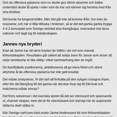
Och de offensiva pjäserna som nu skulle ges större utrymme och bättre
understöd skulle få spela i roller som de har och känner sig hemma med från
sina klubbar.
Det borde ha fungerat bättre. Men det går inte att komma ifrån; hur man än
resonerar, och när vi tittar tillbaka i historien, så är det det gamla gamla trygga
4-4-2-konceptet som Sverige skördat sina framgångar, överraskat mot stora
nationer och tagit sig till mästerskapen.
Jannes nya bryderi
Klart att Janne har ett värre bryderi än hittills i sin roll som svensk
förbundskapten. Resultaten går säkert att svälja även för Janne som anser att
varje landskamp är lika viktig i vilket sammanhang den än ingår.
De framflyttade positionerna, ambitionerna att ge mera frihet och större
utrymme åt de offensiva spelarna har inte gett resultat.
Det måste analyseras. Är det värt att fortsatta på den nyligen inslagna linjen,
eller blir det återgång till det gamla när det drar ihop sig till EM-kval och
matcherna måste vinnas?
Det finns sekvenser i det svenska spelet då det ser intressant och spännande
ut, chanser skapas, men det är för obeslutsamt och slarvigt när de avgörande
stötarna skall sättas in.
När Sverige varit som bäst under Janne Anderssons tid som förbundskapten