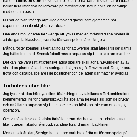
har där funnits en större beslutsamhet i detaljerna, färre misstag, färre tappade
bollar, flera intensiva bollerövrare på mittfältet och, naturligtvis, en backlinje
med de allra bästa.
Nu har det varit många olyckliga omständigheter som gjort att de här
experimenten inte riktigt kan värderas.
Den enda möjligheten för Sverige att lyckas med en förändrad spelmodell är
att det gamla klassiska, svenska försvarsspelet måste fungera.
Många röster kommer säkert att höjas för att Sverige skall återgå till det gamla.
Jag håller inte med. Svensk fotboll måste anpassa sig till de spelare man har.
Det kan inte vara rätt att offensivt lagda spelare skall ägna huvuddelen av av
sin tid på planen åt att bara springa och ägna sig åt försvarsspel. Det ger bara
trötta och oskärpa spelare i de positioner och de lägen där matcher avgöras.
Turbulens utan like
Jag tycker att den här nya stilen, förändringen av taktikens sifferkombinationer,
kommenterats lite för dramatiskt. Att låta spelarna försvara sig som de brukar
och anfallarna anpassa sig till de spel de kan bäst kan inte vara en omöjlig
operation.
Och vi måste inse de faktiska förhållandena; det har varit en turbulens utan all
like i truppen; skador, återbud, ständiga förändringar i backlinjen.
Men en sak är klar; Sverige har tidigare varit bra därför att försvarsspelet på