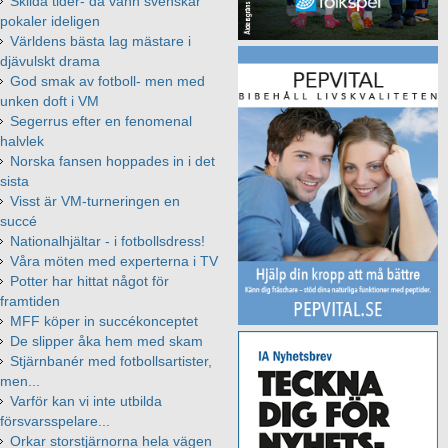
Skilda tider- då vann svenskar
pokaler ideligen
Världens bästa lag mästare i
djävulskt drama
God smak av fotboll- men med
unken doft i VM
Segerrus efter en fenomenal
halvlek
Norska fansen hoppades in i det
sista
Visst är VM-turneringen en
succé
Nationalhjältar - i fotbollsdress!
Våra möten med experterna i TV
Potter har hittat något för
framtiden
MFF köper in succékonceptet
De slipper åka hem med skam
Stjärnbanér med fotbollsartister,
men...
Varför kan vi inte utbilda
försvarsspelare...
Orkar storstjärnorna hela vägen