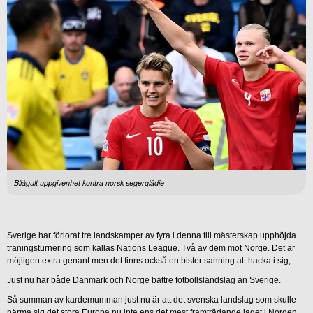
Bllågult uppgivenhet kontra norsk segerglädje
Sverige har förlorat tre landskamper av fyra i denna till mästerskap upphöjda
träningsturnering som kallas Nations League. Två av dem mot Norge. Det är
möjligen extra genant men det finns också en bister sanning att hacka i sig;
Just nu har både Danmark och Norge bättre fotbollslandslag än Sverige.
Så summan av kardemumman just nu är att det svenska landslag som skulle
närma sig det stora Europa nu inte ens det mest framträdande laget i Norden.