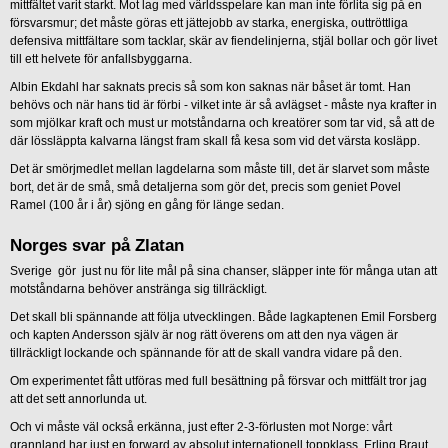
mittfältet varit starkt. Mot lag med världsspelare kan man inte förlita sig på en
försvarsmur; det måste göras ett jättejobb av starka, energiska, outtröttliga
defensiva mittfältare som tacklar, skär av fiendelinjerna, stjäl bollar och gör livet
till ett helvete för anfallsbyggarna.
Albin Ekdahl har saknats precis så som kon saknas när båset är tomt. Han
behövs och när hans tid är förbi - vilket inte är så avlägset - måste nya krafter in
som mjölkar kraft och must ur motståndarna och kreatörer som tar vid, så att de
där lössläppta kalvarna längst fram skall få kesa som vid det värsta kosläpp.
Det är smörjmedlet mellan lagdelarna som måste till, det är slarvet som måste
bort, det är de små, små detaljerna som gör det, precis som geniet Povel
Ramel (100 år i år) sjöng en gång för länge sedan.
Norges svar på Zlatan
Sverige gör just nu för lite mål på sina chanser, släpper inte för många utan att
motståndarna behöver anstränga sig tillräckligt.
Det skall bli spännande att följa utvecklingen. Både lagkaptenen Emil Forsberg
och kapten Andersson själv är nog rätt överens om att den nya vägen är
tillräckligt lockande och spännande för att de skall vandra vidare på den.
Om experimentet fått utföras med full besättning på försvar och mittfält tror jag
att det sett annorlunda ut.
Och vi måste väl också erkänna, just efter 2-3-förlusten mot Norge: vårt
grannland har just en forward av absolut internationell toppklass. Erling Braut