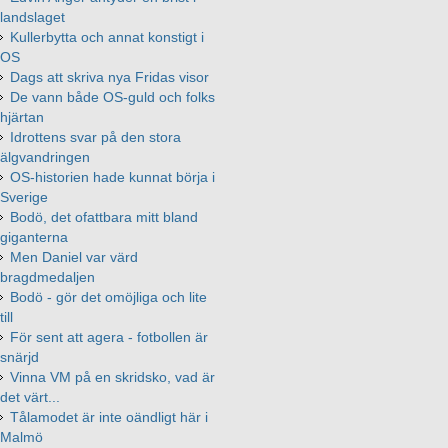
landslaget
Kullerbytta och annat konstigt i
OS
Dags att skriva nya Fridas visor
De vann både OS-guld och folks
hjärtan
Idrottens svar på den stora
älgvandringen
OS-historien hade kunnat börja i
Sverige
Bodö, det ofattbara mitt bland
giganterna
Men Daniel var värd
bragdmedaljen
Bodö - gör det omöjliga och lite
till
För sent att agera - fotbollen är
snärjd
Vinna VM på en skridsko, vad är
det värt...
Tålamodet är inte oändligt här i
Malmö