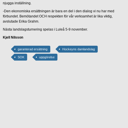
njugga inställning.
-Den ekonomiska ersättningen är bara en del i den dialog vi nu har med
förbundet. Bemötandet OCH respekten för vår verksamhet är lika viktig,
avslutade Erika Grahm.
Nästa landslagsturnering spelas i Luleå 5-9 november.
Kjell Nilsson
garanterad ersättning
Hockeyns damlandslag
SOK
uppgörelse