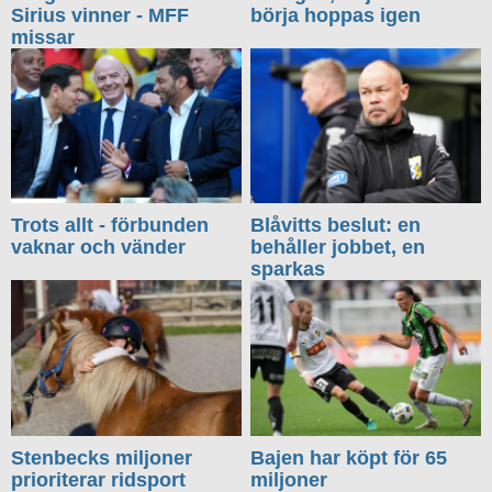
Sirius vinner - MFF
börja hoppas igen
missar
Trots allt - förbunden
Blåvitts beslut: en
vaknar och vänder
behåller jobbet, en
sparkas
Stenbecks miljoner
Bajen har köpt för 65
prioriterar ridsport
miljoner