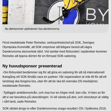
Nu återkommer optimismen hos damkronorna
Först meddelade Peter Reinebo, verksamhetschef på SOK, Sveriges
Olympiska Kommitté, att SOK omprövar sitt tidigare beslut att vägra
Damkronorna ekonomisk stöd. Vid samtal med förbundet i september kommer
Reinebo att öppna dörren för en förnyad SOK-satsning.
Ny huvudsponsor presenterad
-Om förbundet bestämmer sig för att göra en satsning för att nå internationell
framgång vill SOK förstås vara en partner. Vår organisation är inte till för att ett
landslag ska fungera bra, utan för att de ska bli svenska OS-medaljörer,
meddelade Reinebo.
-Tydliggör ambitionsnivån, och visa hur en högre nivå kan nås. Vi klev av för
att vi var besvikna på utvecklingen. Vi vill vända på den, och ishockeyn är viktig
i vårt land, sade Reinebo.
SOK-stödet drogs in efter Damkronornas svaga resultat i OS i Sydkorea 2018,