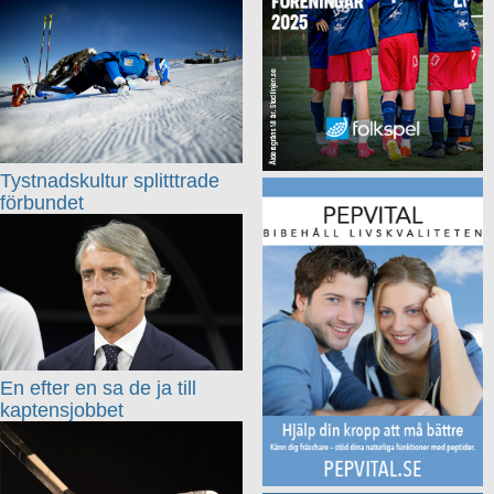
Tystnadskultur splitttrade
förbundet
En efter en sa de ja till
kaptensjobbet