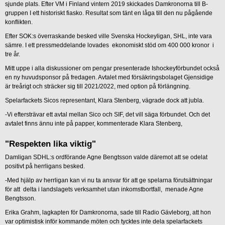
sjunde plats. Efter VM i Finland vintern 2019 skickades Damkronorna till B-
gruppen I ett historiskt fiasko. Resultat som tänt en låga till den nu pågående
konflikten.
Efter SOK:s överraskande besked ville Svenska Hockeyligan, SHL, inte vara
sämre. I ett pressmeddelande lovades ekonomiskt stöd om 400 000 kronor i
tre år.
Mitt uppe i alla diskussioner om pengar presenterade Ishockeyförbundet också
en ny huvudsponsor på fredagen. Avtalet med försäkringsbolaget Gjensidige
är treårigt och sträcker sig till 2021/2022, med option på förlängning.
Spelarfackets Sicos representant, Klara Stenberg, vägrade dock att jubla.
-Vi eftersträvar ett avtal mellan Sico och SIF, det vill säga förbundet. Och det
avtalet finns ännu inte på papper, kommenterade Klara Stenberg,
"Respekten lika viktig"
Damligan SDHL:s ordförande Agne Bengtsson valde däremot att se odelat
positivt på herrligans besked.
-Med hjälp av herrligan kan vi nu ta ansvar för att ge spelarna förutsättningar
för att delta i landslagets verksamhet utan inkomstbortfall, menade Agne
Bengtsson.
Erika Grahm, lagkapten för Damkronorna, sade till Radio Gävleborg, att hon
var optimistisk inför kommande möten och tycktes inte dela spelarfackets