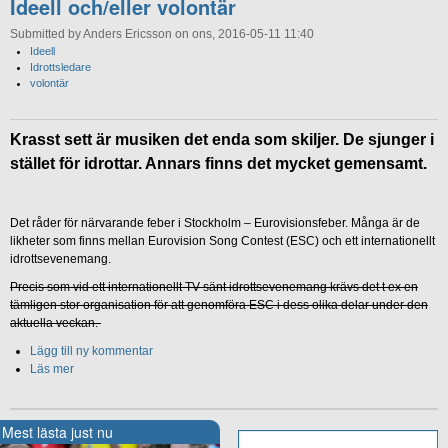
Ideell och/eller volontär
Submitted by Anders Ericsson on ons, 2016-05-11 11:40
Ideell
Idrottsledare
volontär
Krasst sett är musiken det enda som skiljer. De sjunger i
stället för idrottar. Annars finns det mycket gemensamt.
Det råder för närvarande feber i Stockholm – Eurovisionsfeber. Många är de
likheter som finns mellan Eurovision Song Contest (ESC) och ett internationellt
idrottsevenemang.
Precis som vid ett internationellt TV-sänt idrottsevenemang krävs det t ex en
tämligen stor organisation för att genomföra ESC i dess olika delar under den
aktuella veckan.
Lägg till ny kommentar
Läs mer
Mest lästa just nu