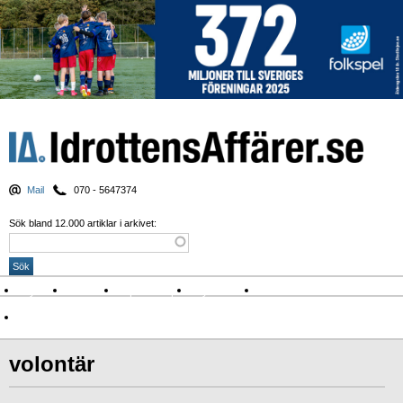
Mail
070 - 5647374
Sök bland 12.000 artiklar i arkivet:
Nyheter
Krönikor
Sport & spel
Nyhetsbrev
Arkiv
Om Idrottens Affärer
volontär