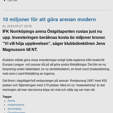
Läs mer
10 miljoner för att göra arenan modern
tis, 2019-05-07 18:36
IFK Norrköpings arena Östgötaporten rustas just nu
upp. Investeringen beräknas kosta tio miljoner kronor.
”Vi vill höja upplevelsen”, säger klubbdirektören Jens
Magnusson till NT.
Klubben måste göra vissa investeringar enligt Uefa-reglerna inför kvalet till
Europa League och passar då på att göra andra förbättringar. Det blir en ny
belysning under läktartaket, en ny storbildsskärm, en food court (matavdelning,
reds anm.) samt förbättring av logerna.
Det finns i dagsläget två restauranger på arenan: Restaurang 1897 med 450
platser och Stjärnkrogen med 170 platser. Med en ny ”matavdelning” är det
meningen att man ska kunna köpa sin mat och sätta sig var man vill.
Taggar
Arena
moderniseras
Norrköping
Östgötaporten