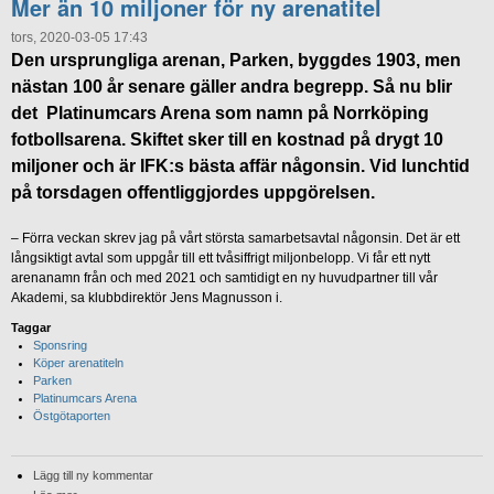
Mer än 10 miljoner för ny arenatitel
tors, 2020-03-05 17:43
Den ursprungliga arenan, Parken, byggdes 1903, men
nästan 100 år senare gäller andra begrepp. Så nu blir
det Platinumcars Arena som namn på Norrköping
fotbollsarena. Skiftet sker till en kostnad på drygt 10
miljoner och är IFK:s bästa affär någonsin. Vid lunchtid
på torsdagen offentliggjordes uppgörelsen.
– Förra veckan skrev jag på vårt största samarbetsavtal någonsin. Det är ett
långsiktigt avtal som uppgår till ett tvåsiffrigt miljonbelopp. Vi får ett nytt
arenanamn från och med 2021 och samtidigt en ny huvudpartner till vår
Akademi, sa klubbdirektör Jens Magnusson i.
Taggar
Sponsring
Köper arenatiteln
Parken
Platinumcars Arena
Östgötaporten
Lägg till ny kommentar