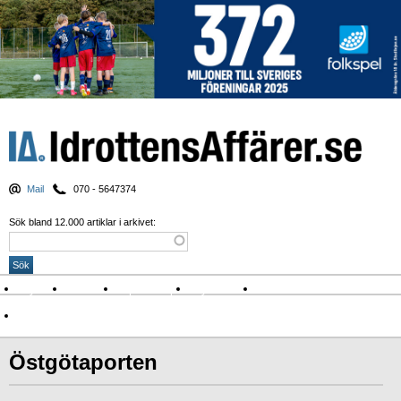
Mail
070 - 5647374
Sök bland 12.000 artiklar i arkivet:
Nyheter
Krönikor
Sport & spel
Nyhetsbrev
Arkiv
Om Idrottens Affärer
Östgötaporten