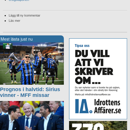
Lägg till ny kommentar
Läs mer
Mest lästa just nu
Prognos i halvtid: Sirius
vinner - MFF missar