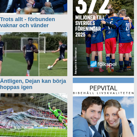
Trots allt - förbunden
vaknar och vänder
Äntligen, Dejan kan börja
hoppas igen