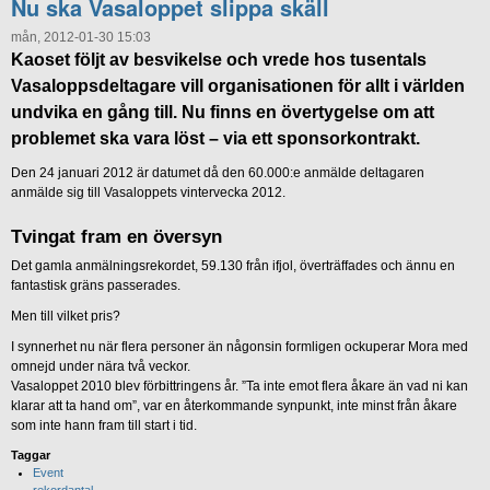
Nu ska Vasaloppet slippa skäll
mån, 2012-01-30 15:03
Kaoset följt av besvikelse och vrede hos tusentals
Vasaloppsdeltagare vill organisationen för allt i världen
undvika en gång till. Nu finns en övertygelse om att
problemet ska vara löst – via ett sponsorkontrakt.
Den 24 januari 2012 är datumet då den 60.000:e anmälde deltagaren
anmälde sig till Vasaloppets vintervecka 2012.
Tvingat fram en översyn
Det gamla anmälningsrekordet, 59.130 från ifjol, överträffades och ännu en
fantastisk gräns passerades.
Men till vilket pris?
I synnerhet nu när flera personer än någonsin formligen ockuperar Mora med
omnejd under nära två veckor.
Vasaloppet 2010 blev förbittringens år. ”Ta inte emot flera åkare än vad ni kan
klarar att ta hand om”, var en återkommande synpunkt, inte minst från åkare
som inte hann fram till start i tid.
Taggar
Event
rekordantal