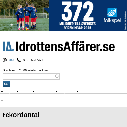
Mail
070 - 5647374
Sök bland 12.000 artiklar i arkivet:
Nyheter
Krönikor
Sport & spel
Nyhetsbrev
Arkiv
Om Idrottens Affärer
rekordantal