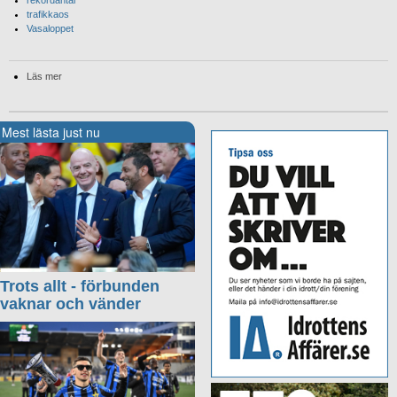
trafikkaos
Vasaloppet
Läs mer
Mest lästa just nu
Trots allt - förbunden
vaknar och vänder