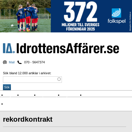
Mail
070 - 5647374
Sök bland 12.000 artiklar i arkivet:
Nyheter
Krönikor
Sport & spel
Nyhetsbrev
Arkiv
Om Idrottens Affärer
rekordkontrakt