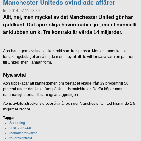
Manchester Uniteds svindlade affärer
fre, 2014-07-11 18:34
Allt, nej, men mycket av det Manchester United gör har
guldkant. Det sportsliga havererade i fjol, men finansiellt
är klubben unik. Tre kontrakt är värda 14 miljarder.
Aon har lagom avslutat ett kontrakt som tröjsponsor. Men det amerikanska
försäkringsbolaget är så nöjda med utbytet att de vill fortsätta vara en partner
till United, men i annan form.
Nya avtal
Aon uppskattar att kännedomen om företaget ökade från 39 procent till 50
procent under det första året på Uniteds matchtröjor. Därför köper man
namnrättigheterna till träningsanläggningen.
Aons avtalet sträcker sig över åtta år och ger Manchester United hisnande 1,5
miljarder kronor.
Taggar
Sponsring
LouisvanGaal
ManchesterUnited
rekordkontrakt