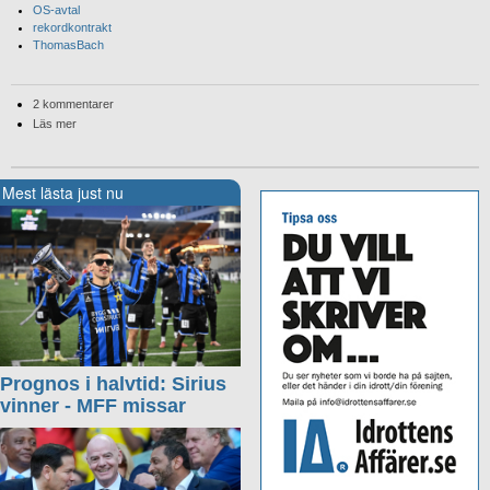
OS-avtal
rekordkontrakt
ThomasBach
2 kommentarer
Läs mer
Mest lästa just nu
Prognos i halvtid: Sirius
vinner - MFF missar