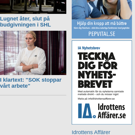
Lugnet åter, slut på
budgivningen i SHL
I klartext: "SOK stoppar
vårt arbete"
Idrottens Affärer