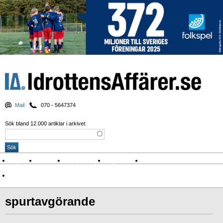
Mail
070 - 5647374
Sök bland 12.000 artiklar i arkivet:
Nyheter
Krönikor
Sport & spel
Nyhetsbrev
Arkiv
Om Idrottens Affärer
spurtavgörande