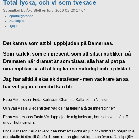
Total lycka, och vi som tvekade
Submitted by Åke Stolt on tors, 2019-02-28 17:04
spurtavgörande
Stafettguld
Tjejer
Det känns som att bli uppbjuden på Damernas.
Som kärlek, som en present, som att sitta i publiken på
Dramaten när dramat är som tätast, alla har slipat på
sina repliker så att allting känns naturligt och självklart.
Jag har alltid älskat skidstafetter - men vackrare än så
här vet jag inte om det kan bli.
Ebba Andersson, Frida Karlsson, Charlotte Kalla, Stina Nilsson.
Och vad visste vi egentligen vad de här tjejerna tålde innerst inne?
Ebba Anderssons första VM-lopp gjorde mig tveksam, hon som varit så tuff
under hela vintern.
Frida Karlsson? Är det verkligen klokt att skicka en junior - som från början inte
ens skulle få åka till Seefeld - som redan gjort två lopp och överträffat sig själv