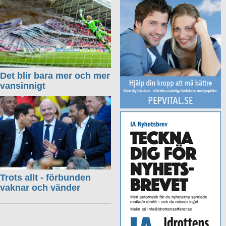
Det blir bara mer och mer
vansinnigt
Trots allt - förbunden
vaknar och vänder