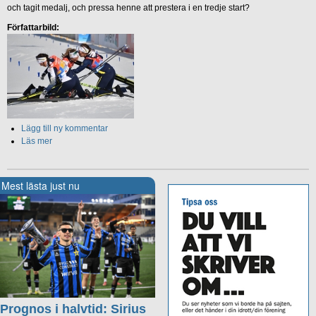
och tagit medalj, och pressa henne att prestera i en tredje start?
Författarbild:
Lägg till ny kommentar
Läs mer
Mest lästa just nu
Prognos i halvtid: Sirius