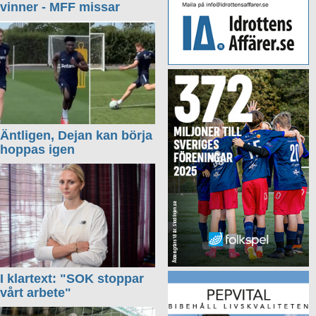
vinner - MFF missar
Äntligen, Dejan kan börja
hoppas igen
I klartext: "SOK stoppar
vårt arbete"