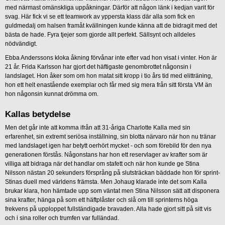
med närmast omänskliga uppåkningar. Därför att någon länk i kedjan varit för
svag. Här fick vi se ett teamwork av yppersta klass där alla som fick en
guldmedalj om halsen framåt kvällningen kunde känna att de bidragit med det
bästa de hade. Fyra tjejer som gjorde allt perfekt. Sällsynt och alldeles
nödvändigt.
Ebba Anderssons kloka åkning förvånar inte efter vad hon visat i vinter. Hon är
21 år. Frida Karlsson har gjort det häftigaste genombrottet någonsin i
landslaget. Hon åker som om hon matat sitt kropp i tio års tid med elitträning,
hon ett helt enastående exemplar och får med sig mera från sitt första VM än
hon någonsin kunnat drömma om.
Kallas betydelse
Men det går inte att komma ifrån att 31-åriga Charlotte Kalla med sin
erfarenhet, sin extremt seriösa inställning, sin blotta närvaro när hon nu tränar
med landslaget igen har betytt oerhört mycket - och som förebild för den nya
generationen förstås. Någonstans har hon ett reservlager av krafter som är
villiga att bidraga när det handlar om stafett och när hon kunde ge Stina
Nilsson nästan 20 sekunders försprång på slutsträckan bäddade hon för sprint-
Stinas duell med världens främsta. Men Johaug klarade inte det som Kalla
brukar klara, hon hämtade upp som väntat men Stina Nilsson sätt att disponera
sina krafter, hänga på som ett häftplåster och slå om till sprinterns höga
frekvens på upploppet fullständigade bravaden. Alla hade gjort sitt på sitt vis
och i sina roller och trumfen var fulländad.