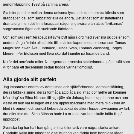
genomklappning 1993 på samma arena.
Stafetter pendlar mellan denna unisona lycka och den hemska känsla som
drabbat en del som sabbat för alla de andra. Det är det som är stafetternas
dramaturgi men det finns knappast någonting svårare än att se ”svikarnas”
sorgesamma ögon och suckande förtvivlan.
Och som jag i rent terapeutiskt syfte bytt några ord med svenska skidtjejer som
under många år inte alls räckte till i mästerskapen medan herrar som Tomas
Magnuson, Sven Åke Lundbäck, Gunde Svan, Thomas Wassberg, Torgny
Mogren, Per Elofsson med flera skördat triumfer på löpande band.
Nu är det omvända roller. Nu regerar de svenska skidkvinnorna på ett sätt som
vi för bara ett decennium sedan trodde var helt omöjligt.
Alla gjorde allt perfekt
Jag imponeras enormt av deras mod och självförtroende, deras inställning,
deras taktiska sinne, deras förmåga att plåga sig (”jag dör hellre än kommer
tvåa idag” sa Stina Nilsson till sig själv när Johaug hunnit upp henne och hon
visste att hon var tvungen att klara uppförsbackarna med mera mjölksyra än
blod i kroppen) och seriöst förbereda också detaljer i loppet, avvägning av fart,
dra eller inte dra. Stina Nilsson hade t o m kollat var hon skulle hålla till på
upploppet.
Svenska lag har haft framgångar i stafetter tack vare några starka ankare.
Charlotte Kalla inte minst har visat hur hon kan rädda hem hopplösa lägen