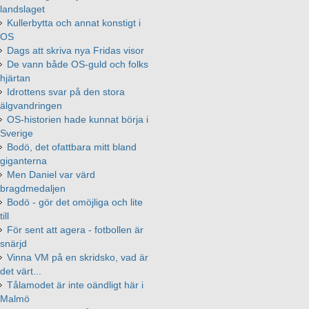
landslaget
Kullerbytta och annat konstigt i
OS
Dags att skriva nya Fridas visor
De vann både OS-guld och folks
hjärtan
Idrottens svar på den stora
älgvandringen
OS-historien hade kunnat börja i
Sverige
Bodö, det ofattbara mitt bland
giganterna
Men Daniel var värd
bragdmedaljen
Bodö - gör det omöjliga och lite
till
För sent att agera - fotbollen är
snärjd
Vinna VM på en skridsko, vad är
det värt...
Tålamodet är inte oändligt här i
Malmö