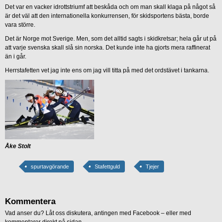
Det var en vacker idrottstriumf att beskåda och om man skall klaga på något så
är det väl att den internationella konkurrensen, för skidsportens bästa, borde
vara större.
Det är Norge mot Sverige. Men, som det alltid sagts i skidkretsar; hela går ut på
att varje svenska skall slå sin norska. Det kunde inte ha gjorts mera raffinerat
än i går.
Herrstafetten vet jag inte ens om jag vill titta på med det ordstävet i tankarna.
Åke Stolt
spurtavgörande
Stafettguld
Tjejer
Kommentera
Vad anser du? Låt oss diskutera, antingen med Facebook – eller med