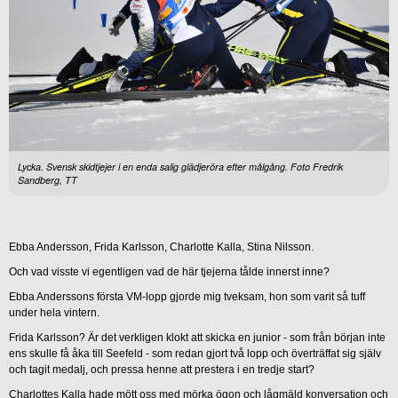
Lycka. Svensk skidtjejer i en enda salig glädjeröra efter målgång. Foto Fredrik
Sandberg, TT
Ebba Andersson, Frida Karlsson, Charlotte Kalla, Stina Nilsson.
Och vad visste vi egentligen vad de här tjejerna tålde innerst inne?
Ebba Anderssons första VM-lopp gjorde mig tveksam, hon som varit så tuff
under hela vintern.
Frida Karlsson? Är det verkligen klokt att skicka en junior - som från början inte
ens skulle få åka till Seefeld - som redan gjort två lopp och överträffat sig själv
och tagit medalj, och pressa henne att prestera i en tredje start?
Charlottes Kalla hade mött oss med mörka ögon och lågmäld konversation och