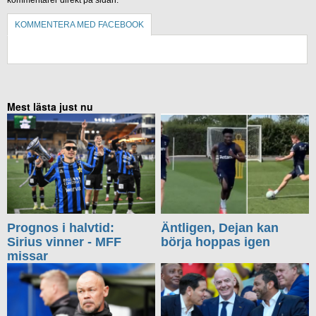
kommentarer direkt på sidan.
KOMMENTERA MED FACEBOOK
KOMMENTERA UTAN FACEBOOK
Mest lästa just nu
Prognos i halvtid:
Äntligen, Dejan kan
Sirius vinner - MFF
börja hoppas igen
missar