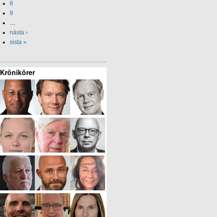
8
9
…
nästa ›
sista »
Krönikörer