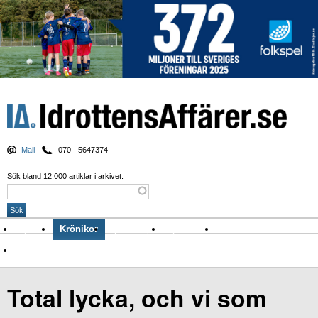
Mail
070 - 5647374
Sök bland 12.000 artiklar i arkivet:
Nyheter
Krönikor
Sport & spel
Nyhetsbrev
Arkiv
Om Idrottens Affärer
Total lycka, och vi som