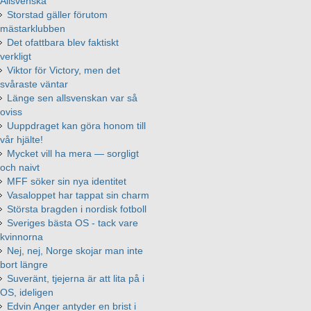
Allsvenska
Storstad gäller förutom
mästarklubben
Det ofattbara blev faktiskt
verkligt
Viktor för Victory, men det
svåraste väntar
Länge sen allsvenskan var så
oviss
Uuppdraget kan göra honom till
vår hjälte!
Mycket vill ha mera — sorgligt
och naivt
MFF söker sin nya identitet
Vasaloppet har tappat sin charm
Största bragden i nordisk fotboll
Sveriges bästa OS - tack vare
kvinnorna
Nej, nej, Norge skojar man inte
bort längre
Suveränt, tjejerna är att lita på i
OS, ideligen
Edvin Anger antyder en brist i