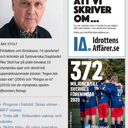
ÅKE STOLT
Författare och föreläsare, f d sportchef
och krönikör på Sydsvenska Dagbladet.
Åke Stolt har på plats bevakat 15
olympiska spel och skrivit två
uppmärksammade böcker, "Ingen lek
utan eld" (2004) och "Ringar av is"
(2010) om de olympiska spelen.
(Bonniers förlag)
Prognos i halvtid: Sirius vinner -
MFF missar
Trots allt - förbunden vaknar och
vänder
Skilda tider- då vann svenskar