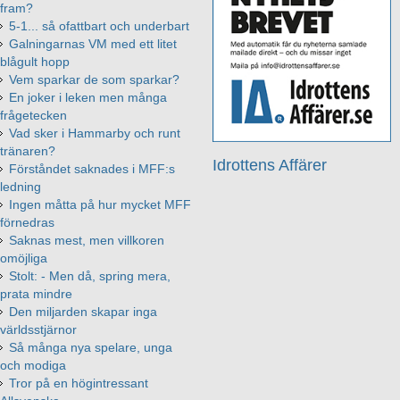
fram?
5-1... så ofattbart och underbart
Galningarnas VM med ett litet
blågult hopp
Vem sparkar de som sparkar?
En joker i leken men många
frågetecken
Vad sker i Hammarby och runt
tränaren?
Idrottens Affärer
Förståndet saknades i MFF:s
ledning
Ingen måtta på hur mycket MFF
förnedras
Saknas mest, men villkoren
omöjliga
Stolt: - Men då, spring mera,
prata mindre
Den miljarden skapar inga
världsstjärnor
Så många nya spelare, unga
och modiga
Tror på en högintressant