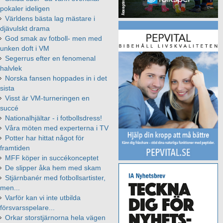
pokaler ideligen
Världens bästa lag mästare i
djävulskt drama
God smak av fotboll- men med
unken doft i VM
Segerrus efter en fenomenal
halvlek
Norska fansen hoppades in i det
sista
Visst är VM-turneringen en
succé
Nationalhjältar - i fotbollsdress!
Våra möten med experterna i TV
Potter har hittat något för
framtiden
MFF köper in succékonceptet
De slipper åka hem med skam
Stjärnbanér med fotbollsartister,
men...
Varför kan vi inte utbilda
försvarsspelare...
Orkar storstjärnorna hela vägen