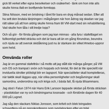
gick till verket efter egna besvikelser och osäkerhet - tänk om hon inte alls
skulle hinna ifatt en bortfyende formtopp.
Stina Nilsson, med en bristning i låret för bara en dryg månad sedan. Efter att
ha sett den brutala tänjningen i målgången när hon ådrog sig skadan var jag
rätt säker på att hon aldrig skulle hinna fram till VM-start med sin rehabilitering.
Vad skulle hon tåla i sitt tredje lopp?
Och så gör - för första gången som jag kan minnas - alla fyra i stafettlaget en
fullkomligt perfekt sträcka och det är bara att än en gång förundras, beundra
och njuta av att svensk skidåkning just nu är starkare än vilket #metoo-uppror
som helst.
Omvända roller
Jag är en gammal stafetträv i så motto att jag stått där många gånger, på VM
och OS och trampat i snön och hoppats och tvivlat, för det är lite speciellt när
inviduella idrotter plötsligt blir en lagsport. När specialiteter skall kompletteras,
när taktik skall läggas upp, när olika personligheter och begåvningar skall
samordna, underordna sig och kriga och, i bästa fall, få njuta tillsammans.
Jag stod i Falun 1974 när Hans Erik Larsson tappade skidan på första sträckan
- plastskidan var ny och bindningarna lossnade - och förstörde dagen för 40
000 på Lugnet.
Jag såg den stackars Niklas Jonsson, som kritvit och blek tvingades
schavottera på en presskonferens som syndabocken efter en total