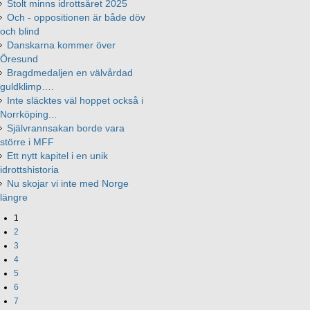
Stolt minns idrottsåret 2025
Och - oppositionen är både döv
och blind
Danskarna kommer över
Öresund
Bragdmedaljen en välvårdad
guldklimp….
Inte släcktes väl hoppet också i
Norrköping...
Självrannsakan borde vara
större i MFF
Ett nytt kapitel i en unik
idrottshistoria
Nu skojar vi inte med Norge
längre
1
2
3
4
5
6
7