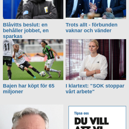
Blåvitts beslut: en
Trots allt - förbunden
behåller jobbet, en
vaknar och vänder
sparkas
Bajen har köpt för 65
I klartext: "SOK stoppar
miljoner
vårt arbete"