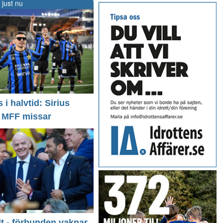
 just nu
i halvtid: Sirius
- MFF missar
llt - förbunden vaknar