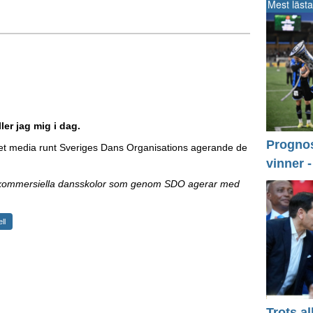
Mest lästa
ler jag mig i dag.
Prognos 
cket media runt Sveriges Dans Organisations agerande de
vinner 
 kommersiella dansskolor som genom SDO agerar med
ll
Trots a