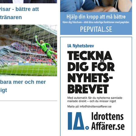
isar - bättre att
 tränaren
r bara mer och mer
igt