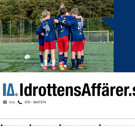
Mail
070 - 5647374
Nyheter
Krönikor
Sport & spel
Nyhetsbr