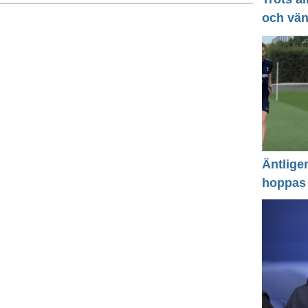
och vä
Äntlige
hoppas