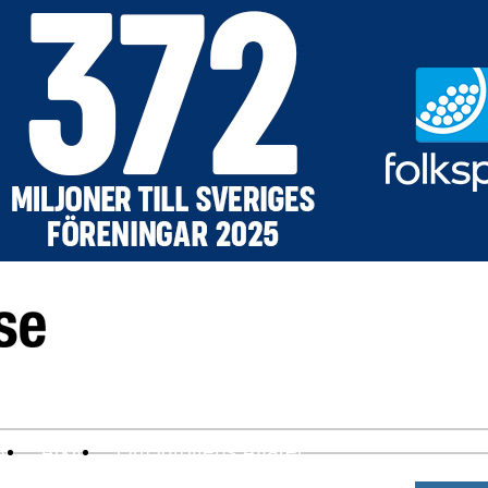
ev
Arkiv
Om Idrottens Affärer