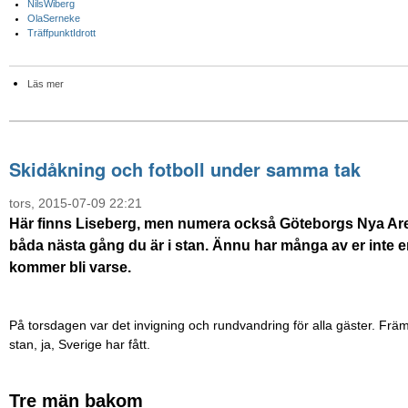
NilsWiberg
OlaSerneke
TräffpunktIdrott
Läs mer
Skidåkning och fotboll under samma tak
tors, 2015-07-09 22:21
Här finns Liseberg, men numera också Göteborgs Nya Aren
båda nästa gång du är i stan. Ännu har många av er inte e
kommer bli varse.
På torsdagen var det invigning och rundvandring för alla gäster. Främs
stan, ja, Sverige har fått.
Tre män bakom