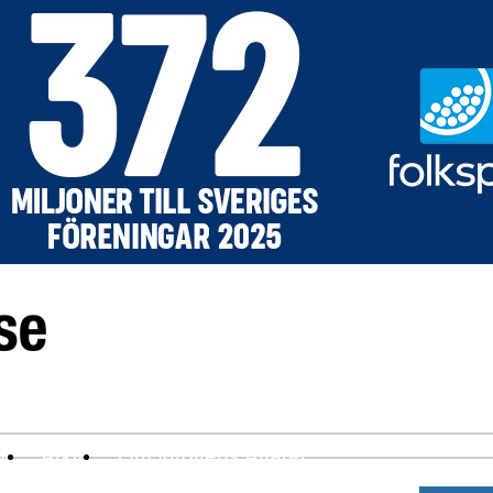
ev
Arkiv
Om Idrottens Affärer