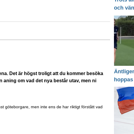
och vä
Äntlige
a. Det är högst troligt att du kommer besöka
hoppas
n aning om vad det nya består utav, men ni
t göteborgare, men inte ens de har riktigt förstått vad