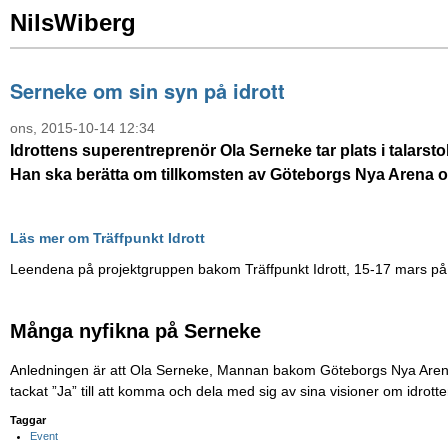
NilsWiberg
Serneke om sin syn på idrott
ons, 2015-10-14 12:34
Idrottens superentreprenör Ola Serneke tar plats i talarsto
Han ska berätta om tillkomsten av Göteborgs Nya Arena oc
Läs mer om Träffpunkt Idrott
Leendena på projektgruppen bakom Träffpunkt Idrott, 15-17 mars på
Många nyfikna på Serneke
Anledningen är att Ola Serneke, Mannan bakom Göteborgs Nya Arena, 
tackat ”Ja” till att komma och dela med sig av sina visioner om idrot
Taggar
Event