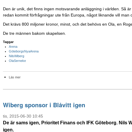
Den är unik, det finns ingen motsvarande anläggning i världen. Så är d
redan kommit förfrågningar ute från Europa, något liknande vill man
Det krävs 800 miljoner kronor, minst, och det behövs en Ola, en Roge
De tre männen bakom skapelsen.
Taggar
Arena
GöteborgsNyaArena
NilsWiberg
OlaSerneke
Läs mer
Wiberg sponsor i Blåvitt igen
tis, 2015-06-30 10:45
De är sams igen, Prioritet Finans och IFK Göteborg. Nils Wi
igen.