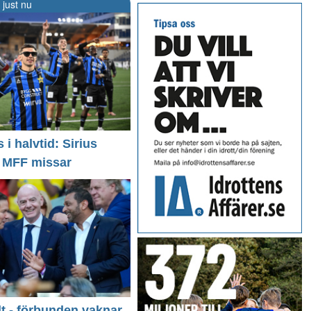
 just nu
i halvtid: Sirius
- MFF missar
llt - förbunden vaknar