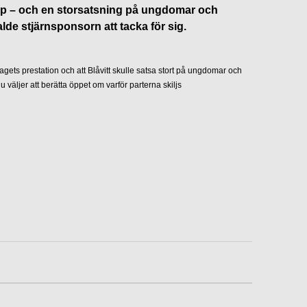
skap – och en storsatsning på ungdomar och
lde stjärnsponsorn att tacka för sig.
 lagets prestation och att Blåvitt skulle satsa stort på ungdomar och
nu väljer att berätta öppet om varför parterna skiljs