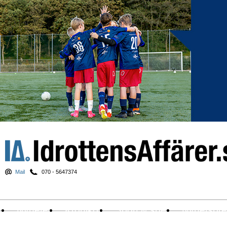
Mail
070 - 5647374
Nyheter
Krönikor
Sport & spel
Nyhetsbr