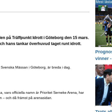
Mest lästa
len på Träffpunkt Idrott i Göteborg den 15 mars.
h hans tankar överhuvud taget runt idrott.
Prognos 
vinner 
 Svenska Mässan i Göteborg, är breda i dag.
vars officiella namn är Prioritet Serneke Arena, har
ten – och då främst på arenasidan.
Trots a