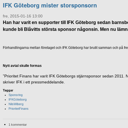
IFK Göteborg mister storsponsorn
fre, 2015-01-16 13:00
Han har varit en supporter till IFK Göteborg sedan barns
kunde bli Blåvitts största sponsor någonsin. Men nu lämna
Förhandlingarna mellan företaget och IFK Göteborg har brutit samman och på fr
Nytt avtal skulle formas
”Prioritet Finans har varit IFK Göteborgs stjärnsponsor sedan 2011. Nu
skriver IFK i ett pressmeddelande.
Taggar
Sponsring
IFKGöteborg
NilsWiberg
PrioritetFinans
1 kommentar