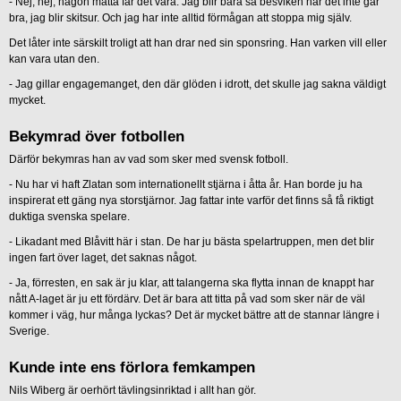
- Nej, nej, någon måtta får det vara. Jag blir bara så besviken när det inte går
bra, jag blir skitsur. Och jag har inte alltid förmågan att stoppa mig själv.
Det låter inte särskilt troligt att han drar ned sin sponsring. Han varken vill eller
kan vara utan den.
- Jag gillar engagemanget, den där glöden i idrott, det skulle jag sakna väldigt
mycket.
Bekymrad över fotbollen
Därför bekymras han av vad som sker med svensk fotboll.
- Nu har vi haft Zlatan som internationellt stjärna i åtta år. Han borde ju ha
inspirerat ett gäng nya storstjärnor. Jag fattar inte varför det finns så få riktigt
duktiga svenska spelare.
- Likadant med Blåvitt här i stan. De har ju bästa spelartruppen, men det blir
ingen fart över laget, det saknas något.
- Ja, förresten, en sak är ju klar, att talangerna ska flytta innan de knappt har
nått A-laget är ju ett fördärv. Det är bara att titta på vad som sker när de väl
kommer i väg, hur många lyckas? Det är mycket bättre att de stannar längre i
Sverige.
Kunde inte ens förlora femkampen
Nils Wiberg är oerhört tävlingsinriktad i allt han gör.