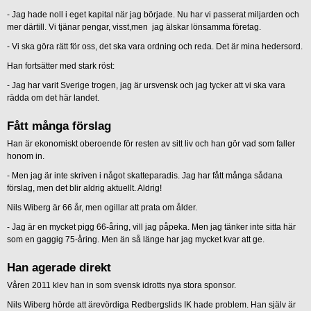
- Jag hade noll i eget kapital när jag började. Nu har vi passerat miljarden och
mer därtill. Vi tjänar pengar, visst,men jag älskar lönsamma företag.
- Vi ska göra rätt för oss, det ska vara ordning och reda. Det är mina hedersord.
Han fortsätter med stark röst:
- Jag har varit Sverige trogen, jag är ursvensk och jag tycker att vi ska vara
rädda om det här landet.
Fått många förslag
Han är ekonomiskt oberoende för resten av sitt liv och han gör vad som faller
honom in.
- Men jag är inte skriven i något skatteparadis. Jag har fått många sådana
förslag, men det blir aldrig aktuellt. Aldrig!
Nils Wiberg är 66 år, men ogillar att prata om ålder.
- Jag är en mycket pigg 66-åring, vill jag påpeka. Men jag tänker inte sitta här
som en gaggig 75-åring. Men än så länge har jag mycket kvar att ge.
Han agerade direkt
Våren 2011 klev han in som svensk idrotts nya stora sponsor.
Nils Wiberg hörde att ärevördiga Redbergslids IK hade problem. Han själv är