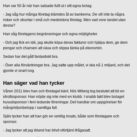
Han var 50 år när han satsade fullt ut i sitt egna bolag.
- Jag såg hur många företag klämdes åt av bankerna. De vill inte ta några
risker och struntar i små och medelstora företag. Men vad vore landet utan
dessa?
Han såg företagens begränsningar och egna möjligheter.
- Och jag fick en idé, jag skulle köpa deras fakturor och hjälpa dem, ge dem
pengar och chansen att växa och slippa tänka på ekonomin.
Sedan har det gått fantastiskt bra.
- Över alla förväntningar bra. Jag satte upp målet, vi ska nå 1 miljard, och det
gjorde vi snart nog.
Han säger vad han tycker
Våren 2011 blev han och företaget känt. Nils Wiberg tog beslutet att bli en
idrottssponsor. Han nöjde sig inte med en klubb. I snabb takt blev bolaget
huvudsponsor i fem ledande föreningar. Det handlar om uppgörelser för
mångmiljonbelopp i samtliga fall.
Själv tycker han att han gör en verklig insats, både som företagare och
sponsor.
- Jag tycker att jag ibland har blivit oförtjänt ifrågasatt.