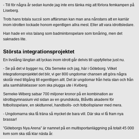
- Till för några år sedan kunde jag inte ens tänka mig att förlora femkampen på
Liseberg.
Trots hans totala succé som affärsman kan man ana nånstans att en karriär
inom idrotten lockade honom egentligen allra mest. Eller att vara idrottsledare.
Han hade en viss talang som badmintonspelare som tonåring, men det
saknades lite.
Största integrationsprojektet
En livslång längtan att lyckas inom idrott går delvis till uppfyllelse just nu.
- Se på det vi bygger nu, Ola Serneke och jag, här i Göteborg. Vilket
integrationsprojektet det blir, vi ger 800 ungdomar chansen att göra några
skolår med tillgång till egentligen allt. Det är ungdomar från hela stan och från
alla samhällsklasser som ska plugga ute i Kviberg.
Serneke-Wiberg satsar 700 miljoner kronor på en kombination av
idrottsgymnasium vid sidan av en grundskola, Blåvitts akademi för
fotbollsspelare, en skidtunnel, handbolls- och fotbollsplaner med mera.
- Ungdomarna ska få träna så mycket de bara vill. Där ska vi få fram nya
brassar!
”Göteborgs Nya Arena” är namnet på en multisportanläggning på totalt 45 000
kvm som ska stå klar nästa år.