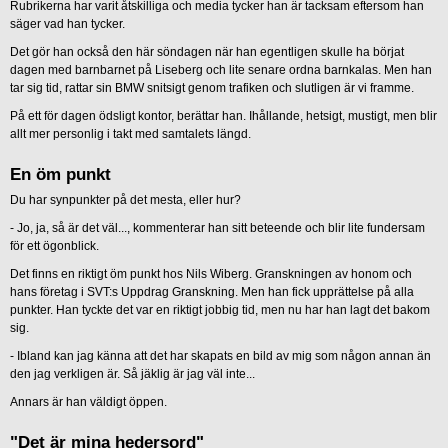
Rubrikerna har varit åtskilliga och media tycker han är tacksam eftersom han
säger vad han tycker.
Det gör han också den här söndagen när han egentligen skulle ha börjat
dagen med barnbarnet på Liseberg och lite senare ordna barnkalas. Men han
tar sig tid, rattar sin BMW snitsigt genom trafiken och slutligen är vi framme.
På ett för dagen ödsligt kontor, berättar han. Ihållande, hetsigt, mustigt, men blir
allt mer personlig i takt med samtalets längd.
En öm punkt
Du har synpunkter på det mesta, eller hur?
- Jo, ja, så är det väl..., kommenterar han sitt beteende och blir lite fundersam
för ett ögonblick.
Det finns en riktigt öm punkt hos Nils Wiberg. Granskningen av honom och
hans företag i SVT:s Uppdrag Granskning. Men han fick upprättelse på alla
punkter. Han tyckte det var en riktigt jobbig tid, men nu har han lagt det bakom
sig.
- Ibland kan jag känna att det har skapats en bild av mig som någon annan än
den jag verkligen är. Så jäklig är jag väl inte...
Annars är han väldigt öppen.
"Det är mina hedersord"