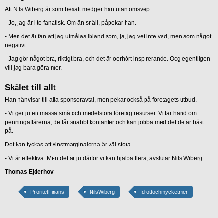
Att Nils Wiberg är som besatt medger han utan omsvep.
- Jo, jag är lite fanatisk.
Om än snäll, påpekar han.
- Men det är fan att jag utmålas ibland som, ja, jag vet inte vad, men som något
negativt.
- Jag gör något bra, riktigt bra, och det är oerhört inspirerande. Ocg egentligen
vill jag bara göra mer.
Skälet till allt
Han hänvisar till alla sponsoravtal, men pekar också på företagets utbud.
- Vi ger ju en massa små och medelstora företag resurser. Vi tar hand om
penningaffärerna, de får snabbt kontanter och kan jobba med det de är bäst
på.
Det kan tyckas att vinstmarginalerna är väl stora.
- Vi är effektiva. Men det är ju därför vi kan hjälpa flera, avslutar Nils Wiberg.
Thomas Ejderhov
PrioritetFinans
NilsWiberg
Idrottochmycketmer