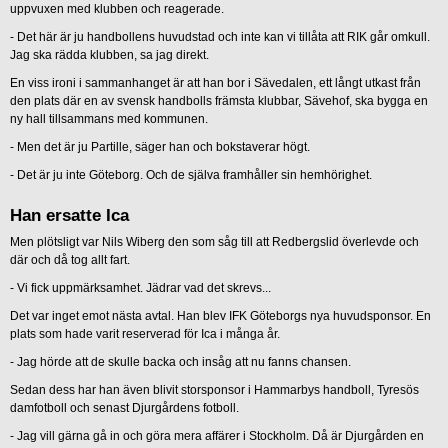
uppvuxen med klubben och reagerade.
- Det här är ju handbollens huvudstad och inte kan vi tillåta att RIK går omkull.
Jag ska rädda klubben, sa jag direkt.
En viss ironi i sammanhanget är att han bor i Sävedalen, ett långt utkast från
den plats där en av svensk handbolls främsta klubbar, Sävehof, ska bygga en
ny hall tillsammans med kommunen.
- Men det är ju Partille, säger han och bokstaverar högt.
- Det är ju inte Göteborg. Och de själva framhåller sin hemhörighet.
Han ersatte Ica
Men plötsligt var Nils Wiberg den som såg till att Redbergslid överlevde och
där och då tog allt fart.
- Vi fick uppmärksamhet. Jädrar vad det skrevs...
Det var inget emot nästa avtal. Han blev IFK Göteborgs nya huvudsponsor. En
plats som hade varit reserverad för Ica i många år.
- Jag hörde att de skulle backa och insåg att nu fanns chansen.
Sedan dess har han även blivit storsponsor i Hammarbys handboll, Tyresös
damfotboll och senast Djurgårdens fotboll.
- Jag vill gärna gå in och göra mera affärer i Stockholm. Då är Djurgården en