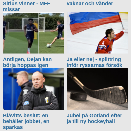
Sirius vinner - MFF
vaknar och vänder
missar
Äntligen, Dejan kan
Ja eller nej - splittring
börja hoppas igen
inför ryssarnas försök
Blåvitts beslut: en
Jubel på Gotland efter
behåller jobbet, en
ja till ny hockeyhall
sparkas