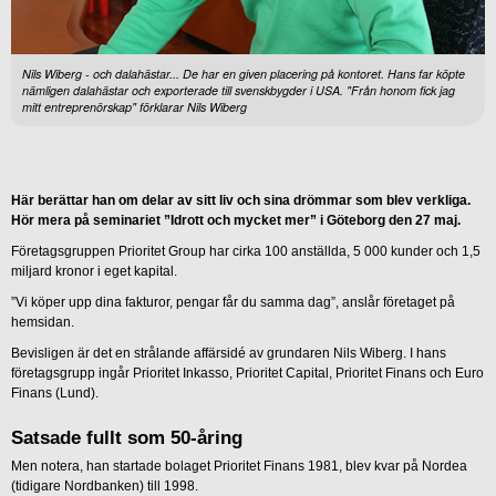
Nils Wiberg - och dalahästar... De har en given placering på kontoret. Hans far köpte
nämligen dalahästar och exporterade till svenskbygder i USA. "Från honom fick jag
mitt entreprenörskap" förklarar Nils Wiberg
Här berättar han om delar av sitt liv och sina drömmar som blev verkliga.
Hör mera på seminariet ”Idrott och mycket mer” i Göteborg den 27 maj.
Företagsgruppen Prioritet Group har cirka 100 anställda, 5 000 kunder och 1,5
miljard kronor i eget kapital.
”Vi köper upp dina fakturor, pengar får du samma dag”, anslår företaget på
hemsidan.
Bevisligen är det en strålande affärsidé av grundaren Nils Wiberg. I hans
företagsgrupp ingår Prioritet Inkasso, Prioritet Capital, Prioritet Finans och Euro
Finans (Lund).
Satsade fullt som 50-åring
Men notera, han startade bolaget Prioritet Finans 1981, blev kvar på Nordea
(tidigare Nordbanken) till 1998.