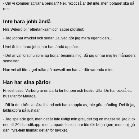
- Om vi kommer att tjäna pengar? Nej, riktigt så är det inte, men bolaget ska gå
runt.
Inte bara jobb ändå
Nils Wiberg blir eftertänksam och säger plötsligt:
- Jag jobbar mycket och sedan, ja, vad gör jag mera egentligen...
Livet är inte bara jobb, har han ändå upptäckt.
- Det är väl först nu som jag börjar besinna mig. Så jag unnar mig tre månaders
semester.
Han vet att företaget rullar på oavsett om han är där varenda minut.
Han har sina pärlor
Fritidshuset i Varberg är en pärla för honom och hustru Ulla. De har också ett
hus utanför Malaga.
- Dit är det skönt att åka ibland och bara koppla av, inte göra nånting. Det är jag
faktiskt bra på just där.
- Jag spelade golf, men det är inte riktigt min grej, det tog en massa tid, jag gick
ned till 20 i handikapp, men tappade lusten, har försökt börja igen, men nej, gå
där i fyra-fem timmar, det är för mycket.