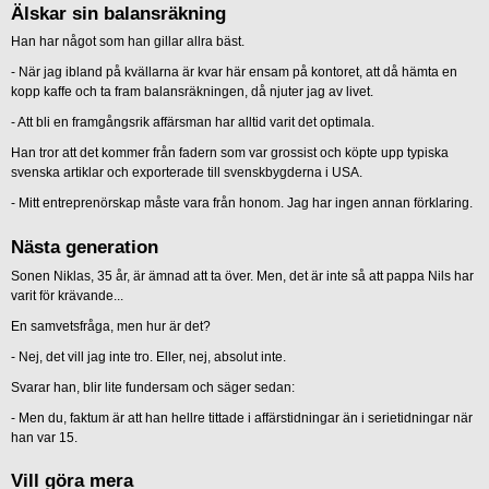
Älskar sin balansräkning
Han har något som han gillar allra bäst.
- När jag ibland på kvällarna är kvar här ensam på kontoret, att då hämta en
kopp kaffe och ta fram balansräkningen, då njuter jag av livet.
- Att bli en framgångsrik affärsman har alltid varit det optimala.
Han tror att det kommer från fadern som var grossist och köpte upp typiska
svenska artiklar och exporterade till svenskbygderna i USA.
- Mitt entreprenörskap måste vara från honom. Jag har ingen annan förklaring.
Nästa generation
Sonen Niklas, 35 år, är ämnad att ta över. Men, det är inte så att pappa Nils har
varit för krävande...
En samvetsfråga, men hur är det?
- Nej, det vill jag inte tro. Eller, nej, absolut inte.
Svarar han, blir lite fundersam och säger sedan:
- Men du, faktum är att han hellre tittade i affärstidningar än i serietidningar när
han var 15.
Vill göra mera