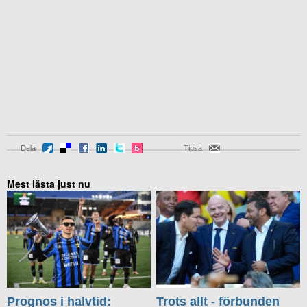
Dela
Tipsa
Mest lästa just nu
Prognos i halvtid:
Trots allt - förbunden