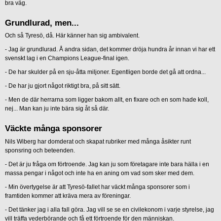
bra väg.
Grundlurad, men...
Och så Tyresö, då. Här känner han sig ambivalent.
- Jag är grundlurad. Å andra sidan, det kommer dröja hundra år innan vi har ett
svenskt lag i en Champions League-final igen.
- De har skulder på en sju-åtta miljoner. Egentligen borde det gå att ordna...
- De har ju gjort något riktigt bra, på sitt sätt.
- Men de där herrarna som ligger bakom allt, en fixare och en som hade koll,
nej... Man kan ju inte bära sig åt så där.
Väckte många sponsorer
Nils Wiberg har domderat och skapat rubriker med många åsikter runt
sponsring och beteenden.
- Det är ju fråga om förtroende. Jag kan ju som företagare inte bara hälla i en
massa pengar i något och inte ha en aning om vad som sker med dem.
- Min övertygelse är att Tyresö-fallet har väckt många sponsorer som i
framtiden kommer att kräva mera av föreningar.
- Det tänker jag i alla fall göra. Jag vill se se en civilekonom i varje styrelse, jag
vill träffa vederbörande och få ett förtroende för den människan.