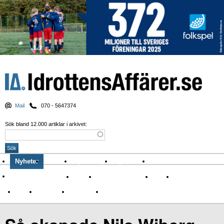
Mail
070 - 5647374
Sök bland 12.000 artiklar i arkivet:
Nyheter
Krönikor
Sport & spel
Nyhetsbrev
Arkiv
Om Idrottens Affärer
Affärer
I spåren av Corona
Arena
Event
Namn
Sponsring
TV-nyheter
Idrott & Turism