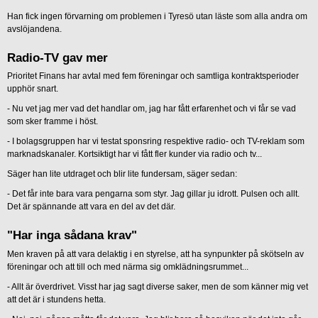
Han fick ingen förvarning om problemen i Tyresö utan läste som alla andra om
avslöjandena.
Radio-TV gav mer
Prioritet Finans har avtal med fem föreningar och samtliga kontraktsperioder
upphör snart.
- Nu vet jag mer vad det handlar om, jag har fått erfarenhet och vi får se vad
som sker framme i höst.
- I bolagsgruppen har vi testat sponsring respektive radio- och TV-reklam som
marknadskanaler. Kortsiktigt har vi fått fler kunder via radio och tv...
Säger han lite utdraget och blir lite fundersam, säger sedan:
- Det får inte bara vara pengarna som styr. Jag gillar ju idrott. Pulsen och allt.
Det är spännande att vara en del av det där.
"Har inga sådana krav"
Men kraven på att vara delaktig i en styrelse, att ha synpunkter på skötseln av
föreningar och att till och med närma sig omklädningsrummet...
- Allt är överdrivet. Visst har jag sagt diverse saker, men de som känner mig vet
att det är i stundens hetta.