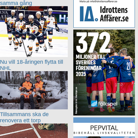
samma gång
Nu vill 18-åringen flytta till
NHL
Tillsammans ska de
renovera ett torp