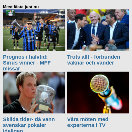
Mest lästa just nu
Prognos i halvtid:
Trots allt - förbunden
Sirius vinner - MFF
vaknar och vänder
missar
Skilda tider- då vann
Våra möten med
svenskar pokaler
experterna i TV
ideligen