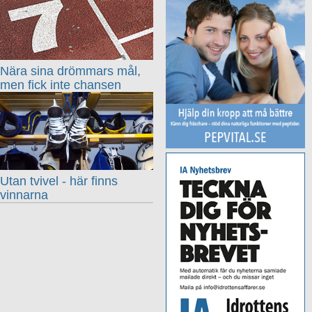
Nära sina drömmars mål,
men fick inte chansen
Utan tvivel - här finns
vinnarna