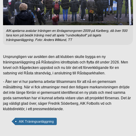
AIK-spelarna avslutar träningen en lördagsmorgonen 2009 på Karlberg, då över 500
fans kom på besök träning med att spela "rundvolleyboll" på lagets
träningsanläggning. Foto: Anders Wiklund, TT
Ursprungligen var avsikten den att klubben skulle bygga en ny
träningsanläggning på Råstasjöns idrottsplats och flytta dit under 2026. Men
tvivel och frågetecken uppstod och nu blir det ett förverkkligande för en
satsning vid Råsta strandväg, i anslutning till Råstaparkhallen.
- Åter ser vi hur parterna arbetar tillsammans för att nå en gemensam
målsättning. När vi fick utmaningar med den tidigare markanvisningen dröjde
det inte länge förrän vi gemensamt identifierat en ny plats och med samma
goda samverkan har vi kunnat arbeta vidare utan att projektet försenas. Det är
jag väldigt glad över, säger Fredrik Söderberg, AIK Fotbolls vd och
klubbdirektör, i ett pressmeddelande.
AIK Träningsanläggning