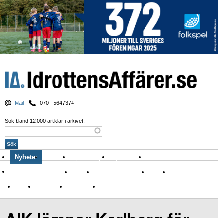
Mail
070 - 5647374
Sök bland 12.000 artiklar i arkivet:
Nyheter
Krönikor
Sport & spel
Nyhetsbrev
Arkiv
Om Idrottens Affärer
Affärer
I spåren av Corona
Arena
Event
Namn
Sponsring
TV-nyheter
Idrott & Turism