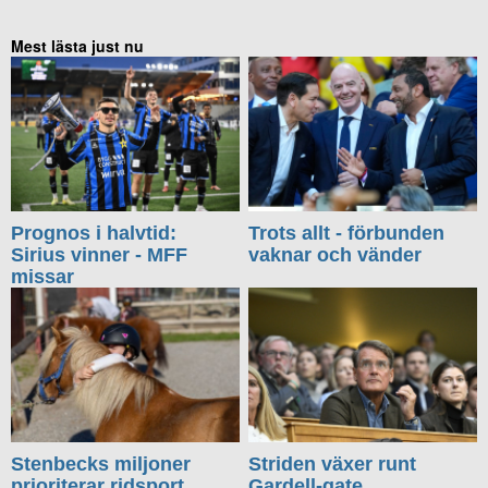
Mest lästa just nu
Prognos i halvtid:
Trots allt - förbunden
Sirius vinner - MFF
vaknar och vänder
missar
Stenbecks miljoner
Striden växer runt
prioriterar ridsport
Gardell-gate