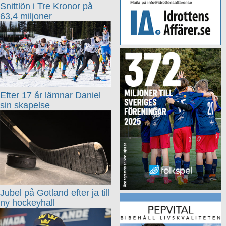
Snittlön i Tre Kronor på
63,4 miljoner
Efter 17 år lämnar Daniel
sin skapelse
Jubel på Gotland efter ja till
ny hockeyhall