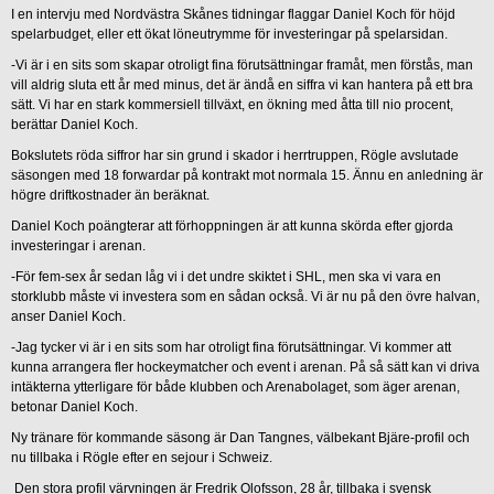
I en intervju med Nordvästra Skånes tidningar flaggar Daniel Koch för höjd
spelarbudget, eller ett ökat löneutrymme för investeringar på spelarsidan.
-Vi är i en sits som skapar otroligt fina förutsättningar framåt, men förstås, man
vill aldrig sluta ett år med minus, det är ändå en siffra vi kan hantera på ett bra
sätt. Vi har en stark kommersiell tillväxt, en ökning med åtta till nio procent,
berättar Daniel Koch.
Bokslutets röda siffror har sin grund i skador i herrtruppen, Rögle avslutade
säsongen med 18 forwardar på kontrakt mot normala 15. Ännu en anledning är
högre driftkostnader än beräknat.
Daniel Koch poängterar att förhoppningen är att kunna skörda efter gjorda
investeringar i arenan.
-För fem-sex år sedan låg vi i det undre skiktet i SHL, men ska vi vara en
storklubb måste vi investera som en sådan också. Vi är nu på den övre halvan,
anser Daniel Koch.
-Jag tycker vi är i en sits som har otroligt fina förutsättningar. Vi kommer att
kunna arrangera fler hockeymatcher och event i arenan. På så sätt kan vi driva
intäkterna ytterligare för både klubben och Arenabolaget, som äger arenan,
betonar Daniel Koch.
Ny tränare för kommande säsong är Dan Tangnes, välbekant Bjäre-profil och
nu tillbaka i Rögle efter en sejour i Schweiz.
Den stora profil värvningen är Fredrik Olofsson, 28 år, tillbaka i svensk