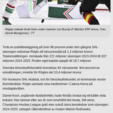
Rögles målvakt Arvid Holm under matchen mot Brynäs IF iMonitor ERP Arena. Foto:
Henrik Montgomery / TT
Trots en publikbeläggning på över 98 procent under den gångna SHL-
säsongen redovisar Rögle ett minusresultat på 1,3 miljoner kronor.
Totalomsättningen minskade från 221 miljoner säsongen 2023-2024 till 207
miljonen 2024-2025. Posten eget kapital uppgår till 18,7 miljoner.
Svenska Ishockeyförbundets licenskrav, för närvarande fem procent av
omsättningen, innebär för Rögles del 10,4 miljoner kronor.
För hockeyns SHL-klubbar, och för Ishockeyförbundet, är kommande veckor
årsmötestider. Rögle samlade sina medlemmar i Catena Arena på
onsdagskvällen.
Daniel Koch, avgående klubbdirektör, hade förstås önskat sig ett bättre sista
bokslut. Han lämnar efter sex år som innehållit det mesta, SM-silver,
Champions Hockey League guld men också stora besvikelser som säsongen
2024-2025, utslaget i åttondelsfinal av rivalen Malmö Redhawks.