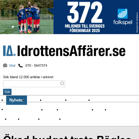
Mail
070 - 5647374
Sök bland 12.000 artiklar i arkivet:
Nyheter
Krönikor
Sport & spel
Nyhetsbrev
Arkiv
Om Idrottens Affärer
Affärer
I spåren av Corona
Arena
Event
Namn
Sponsring
TV-nyheter
Idrott & Turism