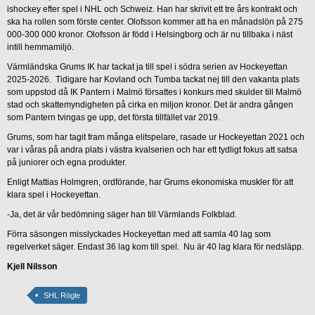
ishockey efter spel i NHL och Schweiz. Han har skrivit ett tre års kontrakt och
ska ha rollen som förste center. Olofsson kommer att ha en månadslön på 275
000-300 000 kronor. Olofsson är född i Helsingborg och är nu tillbaka i näst
intill hemmamiljö.
Värmländska Grums IK har tackat ja till spel i södra serien av Hockeyettan
2025-2026. Tidigare har Kovland och Tumba tackat nej till den vakanta plats
som uppstod då IK Pantern i Malmö försattes i konkurs med skulder till Malmö
stad och skattemyndigheten på cirka en miljon kronor. Det är andra gången
som Pantern tvingas ge upp, det första tillfället var 2019.
Grums, som har tagit fram många elitspelare, rasade ur Hockeyettan 2021 och
var i våras på andra plats i västra kvalserien och har ett tydligt fokus att satsa
på juniorer och egna produkter.
Enligt Mattias Holmgren, ordförande, har Grums ekonomiska muskler för att
klara spel i Hockeyettan.
-Ja, det är vår bedömning säger han till Värmlands Folkblad.
Förra säsongen misslyckades Hockeyettan med att samla 40 lag som
regelverket säger. Endast 36 lag kom till spel. Nu är 40 lag klara för nedsläpp.
Kjell Nilsson
SHL Rögle