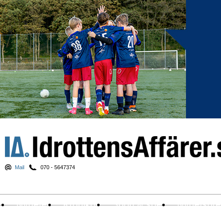
Mail
070 - 5647374
Nyheter
Krönikor
Sport & spel
Nyhetsbr