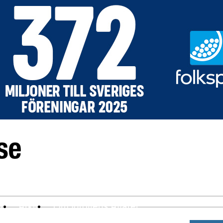
ev
Arkiv
Om Idrottens Affärer