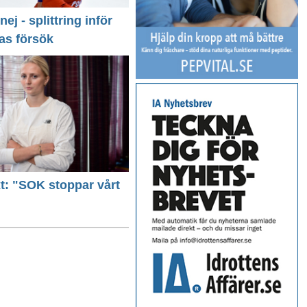
 nej - splittring inför
as försök
ext: "SOK stoppar vårt