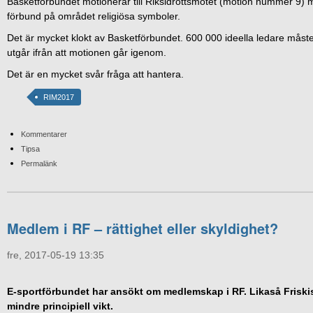
Basketförbundet motionerar till Riksidrottsmötet (motion nummer 9) 
förbund på området religiösa symboler.
Det är mycket klokt av Basketförbundet. 600 000 ideella ledare måste 
utgår ifrån att motionen går igenom.
Det är en mycket svår fråga att hantera.
RIM2017
Kommentarer
Tipsa
Permalänk
Medlem i RF – rättighet eller skyldighet?
fre, 2017-05-19 13:35
E-sportförbundet har ansökt om medlemskap i RF. Likaså Friskis 
mindre principiell vikt.