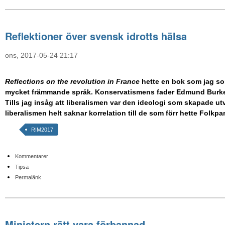
Reflektioner över svensk idrotts hälsa
ons, 2017-05-24 21:17
Reflections on the revolution in France
hette en bok som jag so
mycket främmande språk. Konservatismens fader Edmund Burke 
Tills jag insåg att liberalismen var den ideologi som skapade ut
liberalismen helt saknar korrelation till de som förr hette Folkpar
RIM2017
Kommentarer
Tipsa
Permalänk
Ministern rätt vara förbannad