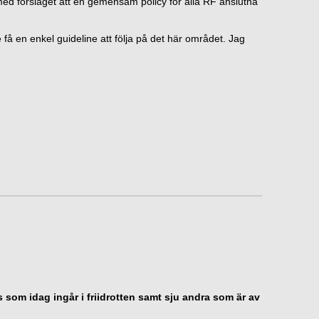
med förslaget att en gemensam policy för alla RF anslutna
få en enkel guideline att följa på det här området. Jag
som idag ingår i friidrotten samt sju andra som är av