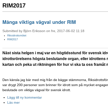
RIM2017
Många viktiga vägval under RIM
Submitted by Björn Eriksson on fre, 2017-06-02 11:18
Riksidrottsmötet
RIM2017
Näst sista helgen i maj var en högtidsstund för svensk idro
idrottsrörelsens högsta beslutande organ, eller idrottens r
kartan och peka ut riktningen för hur vi ska ta oss framåt
Den känsla jag bär med mig från de bägge stämmorna, Riksidrottsför
var drygt 200 personer som brinner för idrott som på mycket engagera
beslutade om viktiga vägval för svensk idrott.
Lägg till ny kommentar
Läs mer