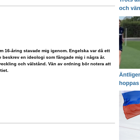
och vä
m 16-åring stavade mig igenom. Engelska var då ett
beskrev en ideologi som fångade mig i några år.
veckling och välstånd. Vän av ordning bör notera att
tiet.
Äntlige
hoppas