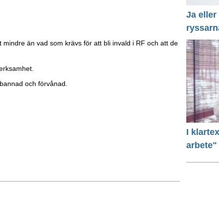
Ja eller
ryssarn
 mindre än vad som krävs för att bli invald i RF och att de
verksamhet.
örbannad och förvånad.
I klart
arbete"