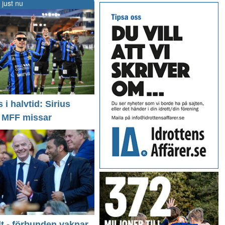
 just nu
i halvtid: Sirius
- MFF missar
llt - förbunden vaknar