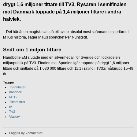
drygt 1,6 miljoner tittare till TV3. Rysaren i semifinalen
mot Danmark toppade på 1,4 miljoner tittare i andra
halvlek.
– Det här är en magisk start på ett av de absolut mest spännande sportåren i
MTGs historia, säger MTGs sportchef Per Nunstedt.
Snitt om 1 miljon tittare
Handbolls-EM slutade med en silvermedalj för Sverige och lockade en
miljonpublik på TV3. Finalen mot Spanien igår toppade på drygt 1,6 miljoner
tittare och snittade på 1 030 000 tittare och 11,1 i rating i TV3:s målgrupp 15-49
år.
Taggar
TV-nyheter
handboll
MTG
Tittarsiffror
tv
Tv3
Viaplay
Lägg till ny kommentar