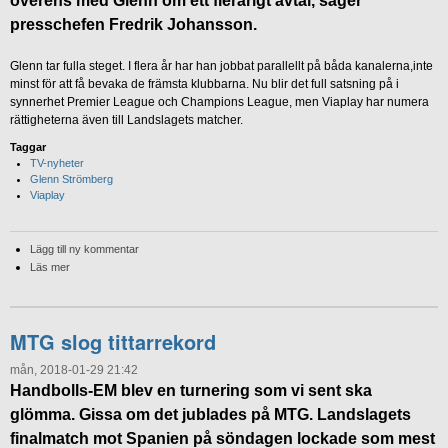
överens med Glenn om ett flerårigt avtal, säger
presschefen Fredrik Johansson.
Glenn tar fulla steget. I flera år har han jobbat parallellt på båda kanalerna,inte
minst för att få bevaka de främsta klubbarna. Nu blir det full satsning på i
synnerhet Premier League och Champions League, men Viaplay har numera
rättigheterna även till Landslagets matcher.
Taggar
TV-nyheter
Glenn Strömberg
Viaplay
Lägg till ny kommentar
Läs mer
MTG slog tittarrekord
mån, 2018-01-29 21:42
Handbolls-EM blev en turnering som vi sent ska
glömma. Gissa om det jublades på MTG. Landslagets
finalmatch mot Spanien på söndagen lockade som mest