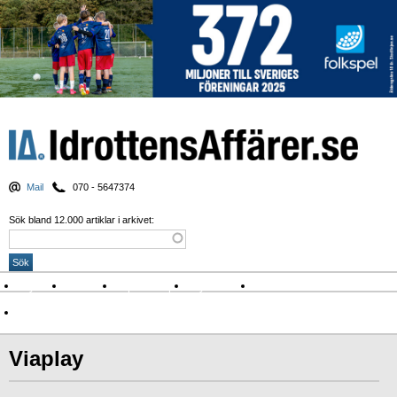
Mail
070 - 5647374
Sök bland 12.000 artiklar i arkivet:
Nyheter
Krönikor
Sport & spel
Nyhetsbrev
Arkiv
Om Idrottens Affärer
Viaplay