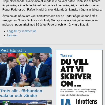
Tidpunkten för det nya tv-avtalet kunde inte ha varit bättre. Tennisen är hetare
än på många år och det främst tack vare att den mångåriga rivaliteten mellan
Roger Federer och Rafael Nadal är mer kittlande än kanske någonsin tidigare.
Även om de båda inte varit helt uträknade har de under några år ändå stått i
skuggan av Novak Djokovic och Andy Murray som inte i något avseende kan
mäta sig i popularitet med 36-årige Federer och fem år yngre Nadal.
Lägg till ny kommentar
Läs mer
Mest lästa just nu
Trots allt - förbunden
vaknar och vänder