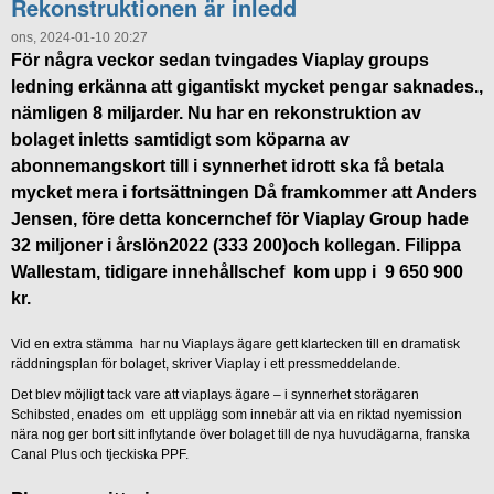
Rekonstruktionen är inledd
ons, 2024-01-10 20:27
För några veckor sedan tvingades Viaplay groups
ledning erkänna att gigantiskt mycket pengar saknades.,
nämligen 8 miljarder. Nu har en rekonstruktion av
bolaget inletts samtidigt som köparna av
abonnemangskort till i synnerhet idrott ska få betala
mycket mera i fortsättningen Då framkommer att Anders
Jensen, före detta koncernchef för Viaplay Group hade
32 miljoner i årslön2022 (333 200)och kollegan. Filippa
Wallestam, tidigare innehållschef kom upp i 9 650 900
kr.
Vid en extra stämma har nu Viaplays ägare gett klartecken till en dramatisk
räddningsplan för bolaget, skriver Viaplay i ett pressmeddelande.
Det blev möjligt tack vare att viaplays ägare – i synnerhet storägaren
Schibsted, enades om ett upplägg som innebär att via en riktad nyemission
nära nog ger bort sitt inflytande över bolaget till de nya huvudägarna, franska
Canal Plus och tjeckiska PPF.