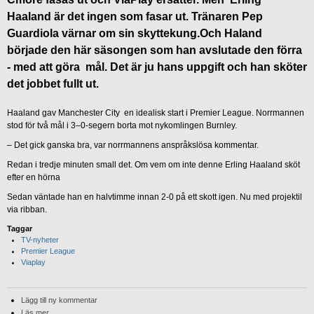
Haaland är det ingen som fasar ut. Tränaren Pep
Guardiola värnar om sin skyttekung.Och Haland
började den här säsongen som han avslutade den förra
- med att göra mål. Det är ju hans uppgift och han sköter
det jobbet fullt ut.
Haaland gav Manchester City en idealisk start i Premier League. Norrmannen
stod för två mål i 3–0-segern borta mot nykomlingen Burnley.
– Det gick ganska bra, var norrmannens anspråkslösa kommentar.
Redan i tredje minuten small det. Om vem om inte denne Erling Haaland sköt
efter en hörna
Sedan väntade han en halvtimme innan 2-0 på ett skott igen. Nu med projektil
via ribban.
Taggar
TV-nyheter
Premier League
Viaplay
Lägg till ny kommentar
Läs mer