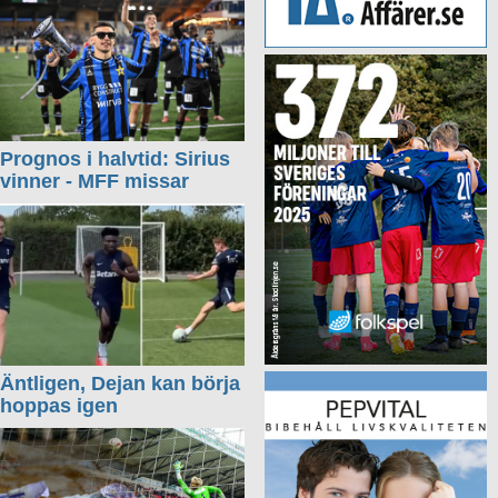
Prognos i halvtid: Sirius
vinner - MFF missar
Äntligen, Dejan kan börja
hoppas igen