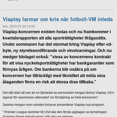
Viaplay larmar om kris när fotboll-VM inleds
tors, 2023-07-20 13:00
Viaplay-koncernen existen hotas och nu framkommer i
kvartalsrapporten att alla sporträttigheter ifrågasätts.
Under sommaren har det stormat kring Viaplay efter vd-
byte, ny styrelseordförande och vinstvarningar. Och nu
medger bIolaget också: ”vissa av koncernens kontrakt
för att visa nyckelsporträttigheter har bankgarantier som
förnyas årligen. Om bankerna blir osäkra på om
koncernen har tillräckligt med likviditet att möta sina
åtaganden finns en risk att dessa dras tillbaka.”
Det står klart att mer än en fjärdedel av personalen tvingas lämna Viaplay. Vd:n
öppnar för nyemission alternativt ”en försäljning av hela koncernen”.
Samma morgon som nyheten briserar presenterar Viaplay nya program:
” Premier League kommer till USA där den första upplagan av turneringen
Summer Series introduceras” står det i en release.