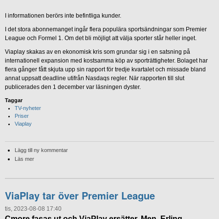
I informationen berörs inte befintliga kunder.
I det stora abonnemanget ingår flera populära sportsändningar som Premier
League och Formel 1. Om det bli möjligt att välja sporter står heller inget.
Viaplay skakas av en ekonomisk kris som grundar sig i en satsning på
internationell expansion med kostsamma köp av sporträttigheter. Bolaget har
flera gånger fått skjuta upp sin rapport för tredje kvartalet och missade bland
annat uppsatt deadline utifrån Nasdaqs regler. När rapporten till slut
publicerades den 1 december var läsningen dyster.
Taggar
TV-nyheter
Priser
Viaplay
Lägg till ny kommentar
Läs mer
ViaPlay tar över Premier League
tis, 2023-08-08 17:40
Cmore fasas ut och ViaPlay ersätter. Men Erling