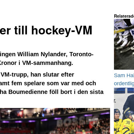
Relaterad
er till hockey-VM
 ingen William Nylander, Toronto-
re Kronor i VM-sammanhang.
M-trupp, han slutar efter
Sam Hall
samt fem spelare som var med och
ordentli
ha Boumedienne föll bort i den sista