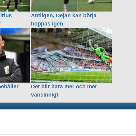
irius
Äntligen, Dejan kan börja
r
hoppas igen
behåller
Det blir bara mer och mer
vansinnigt