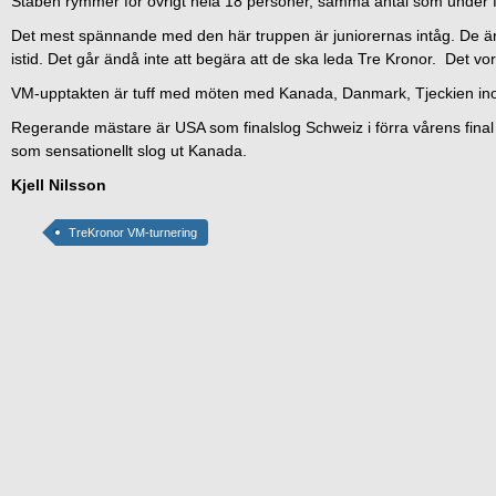
Staben rymmer för övrigt hela 18 personer, samma antal som under f
Det mest spännande med den här truppen är juniorernas intåg. De är 
istid. Det går ändå inte att begära att de ska leda Tre Kronor. Det vor
VM-upptakten är tuff med möten med Kanada, Danmark, Tjeckien inom
Regerande mästare är USA som finalslog Schweiz i förra vårens fina
som sensationellt slog ut Kanada.
Kjell Nilsson
TreKronor VM-turnering