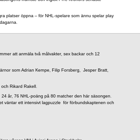
a platser öppna – för NHL-spelare som ännu spelar play
 dagarna.
mer att anmäla två målvakter, sex backar och 12
ärnor som Adrian Kempe, Filip Forsberg, Jesper Bratt,
 och Rikard Rakell.
nd, 24 år, 76 NHL-poäng på 80 matcher den här säsongen.
et väntar ett intensivt lagpuzzle för förbundskaptenen och
.