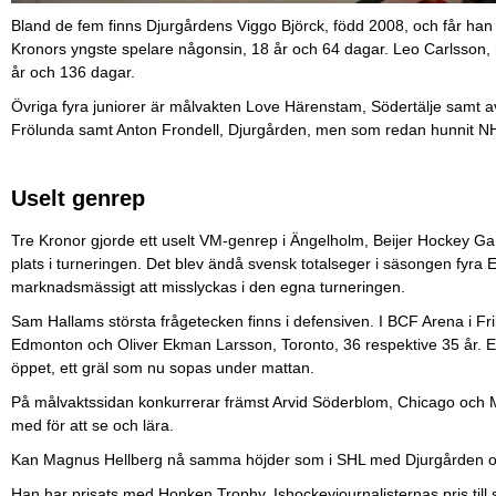
Bland de fem finns Djurgårdens Viggo Björck, född 2008, och får han
Kronors yngste spelare någonsin, 18 år och 64 dagar. Leo Carlsson
år och 136 dagar.
Övriga fyra juniorer är målvakten Love Härenstam, Södertälje samt a
Frölunda samt Anton Frondell, Djurgården, men som redan hunnit NH
Uselt genrep
Tre Kronor gjorde ett uselt VM-genrep i Ängelholm, Beijer Hockey Gam
plats i turneringen. Det blev ändå svensk totalseger i säsongen fyra 
marknadsmässigt att misslyckas i den egna turneringen.
Sam Hallams största frågetecken finns i defensiven. I BCF Arena i Fri
Edmonton och Oliver Ekman Larsson, Toronto, 36 respektive 35 år. E
öppet, ett gräl som nu sopas under mattan.
På målvaktssidan konkurrerar främst Arvid Söderblom, Chicago och
med för att se och lära.
Kan Magnus Hellberg nå samma höjder som i SHL med Djurgården och 
Han har prisats med Honken Trophy, Ishockeyjournalisternas pris till