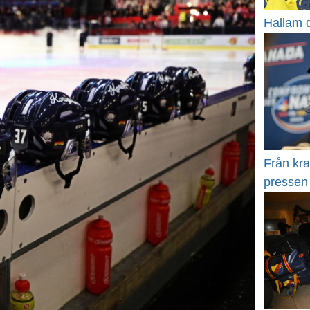
Hallam 
Från kra
pressen 