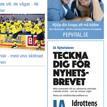
e vill, de vågar - låt
la!
är - med viss skillnad
oren