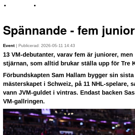
TV-nyheter
Idrott & Turism
Spännande - fem junior
Event
| Publicerad: 2026-05-11 14:43
13 VM-debutanter, varav fem är juniorer, men
stjärnan, som alltid brukar ställa upp för T
Förbundskapten Sam Hallam bygger sin sista V
mästerskapet i Schweiz, på 11 NHL-spelare, 
vann JVM-guldet i vintras. Endast backen Sas
VM-gallringen.