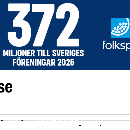
v
Arkiv
Om Idrottens Affärer
Affärer
I spåren av 