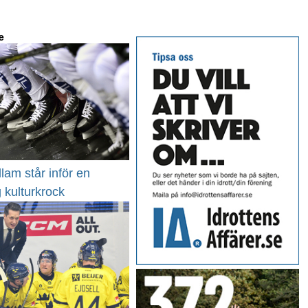
e
am står inför en
g kulturkrock