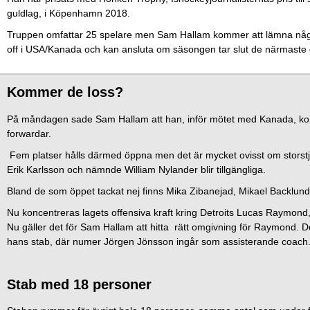
guldlag, i Köpenhamn 2018.
Truppen omfattar 25 spelare men Sam Hallam kommer att lämna någr
off i USA/Kanada och kan ansluta om säsongen tar slut de närmaste
Kommer de loss?
På måndagen sade Sam Hallam att han, inför mötet med Kanada, kom
forwardar.
Fem platser hålls därmed öppna men det är mycket ovisst om storstj
Erik Karlsson och nämnde William Nylander blir tillgängliga.
Bland de som öppet tackat nej finns Mika Zibanejad, Mikael Backlund
Nu koncentreras lagets offensiva kraft kring Detroits Lucas Raymo
Nu gäller det för Sam Hallam att hitta rätt omgivning för Raymond. D
hans stab, där numer Jörgen Jönsson ingår som assisterande coach
Stab med 18 personer