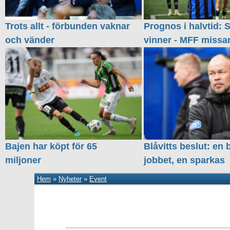
Trots allt - förbunden vaknar
Prognos i halvtid: S
och vänder
vinner - MFF missa
Bajen har köpt för 65
Blåvitts beslut: en 
miljoner
jobbet, en sparkas
Hem
»
Nyheter
»
Event