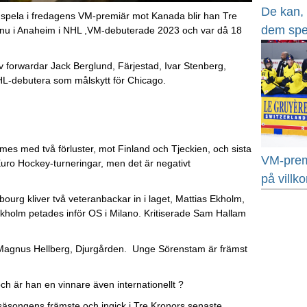
De kan, d
 spela i fredagens VM-premiär mot Kanada blir han Tre
dem spe
, nu i Anaheim i NHL ,VM-debuterade 2023 och var då 18
v forwardar Jack Berglund, Färjestad, Ivar Stenberg,
L-debutera som målskytt för Chicago.
es med två förluster, mot Finland och Tjeckien, och sista
VM-premi
Euro Hockey-turneringar, men det är negativt
på villk
bourg kliver två veteranbackar in i laget, Mattias Ekholm,
kholm petades inför OS i Milano. Kritiserade Sam Hallam
 Magnus Hellberg, Djurgården. Unge Sörenstam är främst
är han en vinnare även internationellt ?
 säsongens främste och ingick i Tre Kronors senaste