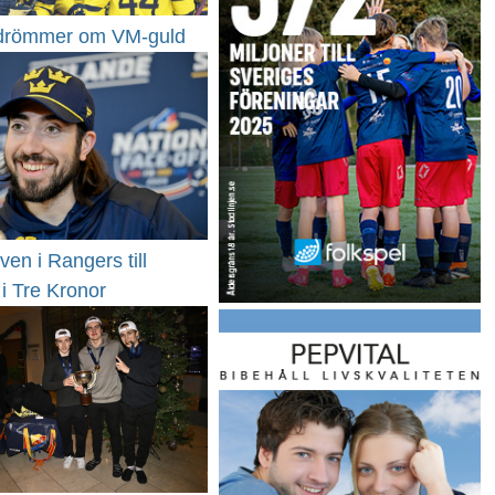
drömmer om VM-guld
ven i Rangers till
i Tre Kronor