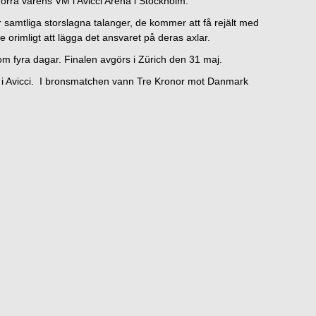
örra vårens VM i Avicci Arena i Stockholm.
samtliga storslagna talanger, de kommer att få rejält med
e orimligt att lägga det ansvaret på deras axlar.
 fyra dagar. Finalen avgörs i Zürich den 31 maj.
l i Avicci. I bronsmatchen vann Tre Kronor mot Danmark