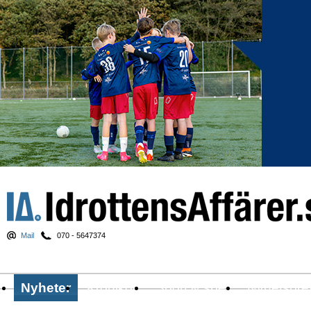
Mail
070 - 5647374
Nyheter
Krönikor
Sport & spel
Nyhetsbre