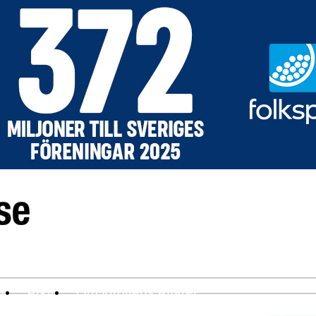
ev
Arkiv
Om Idrottens Affärer