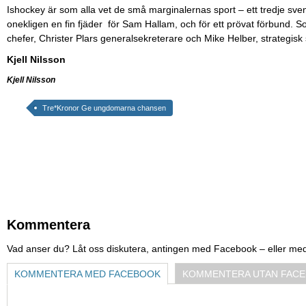
Ishockey är som alla vet de små marginalernas sport – ett tredje 
onekligen en fin fjäder för Sam Hallam, och för ett prövat förbund. S
chefer, Christer Plars generalsekreterare och Mike Helber, strategisk 
Kjell Nilsson
Kjell Nilsson
Tre*Kronor Ge ungdomarna chansen
Kommentera
Vad anser du? Låt oss diskutera, antingen med Facebook – eller me
KOMMENTERA MED FACEBOOK
KOMMENTERA UTAN FAC