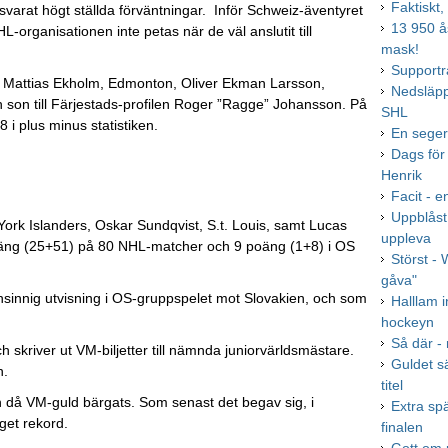
Faktiskt,
svarat högt ställda förväntningar. Inför Schweiz-äventyret
13 950 å
organisationen inte petas när de väl anslutit till
mask!
Supportr
a Mattias Ekholm, Edmonton, Oliver Ekman Larsson,
Nedsläpp
h son till Färjestads-profilen Roger ”Ragge” Johansson. På
SHL
i plus minus statistiken.
En seger
Dags för
Henrik
Facit - 
Uppblåst
rk Islanders, Oskar Sundqvist, S.t. Louis, samt Lucas
uppleva
oäng (25+51) på 80 NHL-matcher och 9 poäng (1+8) i OS
Störst - 
gåva"
ansinnig utvisning i OS-gruppspelet mot Slovakien, och som
Halllam 
hockeyn
Så där - 
skriver ut VM-biljetter till nämnda juniorvärldsmästare.
Guldet sä
en.
titel
n då VM-guld bärgats. Som senast det begav sig, i
Extra sp
get rekord.
finalen