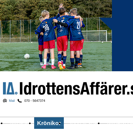
Mail
070 - 5647374
Nyheter
Krönikor
Sport & spel
Nyhetsbr