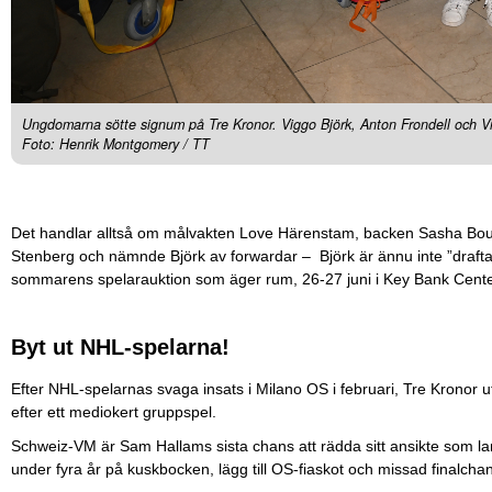
Ungdomarna sötte signum på Tre Kronor. Viggo Björk, Anton Frondell och Vic
Foto: Henrik Montgomery / TT
Det handlar alltså om målvakten Love Härenstam, backen Sasha Bou
Stenberg och nämnde Björk av forwardar – Björk är ännu inte ”drafta
sommarens spelarauktion som äger rum, 26-27 juni i Key Bank Center
Byt ut NHL-spelarna!
Efter NHL-spelarnas svaga insats i Milano OS i februari, Tre Kronor u
efter ett mediokert gruppspel.
Schweiz-VM är Sam Hallams sista chans att rädda sitt ansikte som 
under fyra år på kuskbocken, lägg till OS-fiaskot och missad finalcha