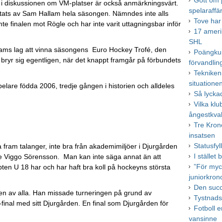
Gott om 
ed i diskussionen om VM-platser är också anmärkningsvärt.
spelaraffä
ratats av Sam Hallam hela säsongen. Nämndes inte alls
Tove har 
e finalen mot Rögle och har inte varit uttagningsbar inför
17 ameri
SHL
lams lag att vinna säsongens Euro Hockey Trofé, den
Poängkun
ryr sig egentligen, när det knappt framgår på förbundets
förvandlin
Tekniken
situatione
lare födda 2006, tredje gången i historien och alldeles
Så lycka
Vilka klu
ångestkva
Tre Krono
insatsen
Statusfyl
a fram talanger, inte bra från akademimiljöer i Djurgården
I stället
e Viggo Sörensson. Man kan inte säga annat än att
”För myc
n U 18 har och har haft bra koll på hockeyns största
juniorkron
Den succ
gen av alla. Han missade turneringen på grund av
Tystnadsk
-final med sitt Djurgården. En final som Djurgården för
Fotboll e
vansinne