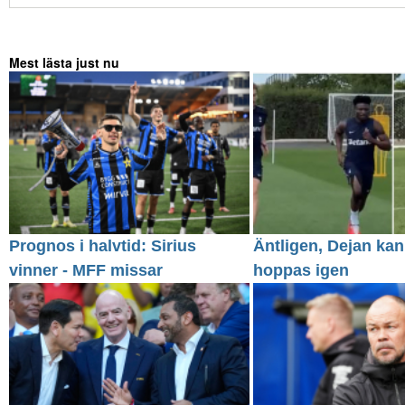
Mest lästa just nu
Prognos i halvtid: Sirius
Äntligen, Dejan kan
vinner - MFF missar
hoppas igen