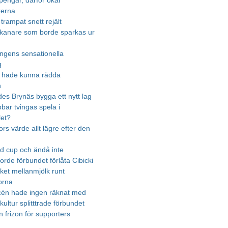
pengar, därför ökar
rerna
trampat snett rejält
kanare som borde sparkas ur
gens sensationella
g
 hade kunna rädda
n
des Brynäs bygga ett nytt lag
bbar tvingas spela i
let?
rs värde allt lägre efter den
ld cup och ändå inte
 borde förbundet förlåta Cibicki
ket mellanmjölk runt
orna
én hade ingen räknat med
ultur splitttrade förbundet
n frizon för supporters