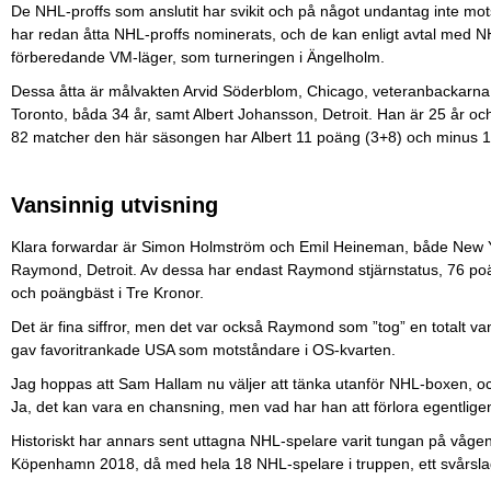
De NHL-proffs som anslutit har svikit och på något undantag inte mot
har redan åtta NHL-proffs nominerats, och de kan enligt avtal med NHL-
förberedande VM-läger, som turneringen i Ängelholm.
Dessa åtta är målvakten Arvid Söderblom, Chicago, veteranbackarn
Toronto, båda 34 år, samt Albert Johansson, Detroit. Han är 25 år oc
82 matcher den här säsongen har Albert 11 poäng (3+8) och minus 18 
Vansinnig utvisning
Klara forwardar är Simon Holmström och Emil Heineman, både New Yo
Raymond, Detroit. Av dessa har endast Raymond stjärnstatus, 76 p
och poängbäst i Tre Kronor.
Det är fina siffror, men det var också Raymond som ”tog” en totalt v
gav favoritrankade USA som motståndare i OS-kvarten.
Jag hoppas att Sam Hallam nu väljer att tänka utanför NHL-boxen, och 
Ja, det kan vara en chansning, men vad har han att förlora egentlig
Historiskt har annars sent uttagna NHL-spelare varit tungan på våge
Köpenhamn 2018, då med hela 18 NHL-spelare i truppen, ett svårsla