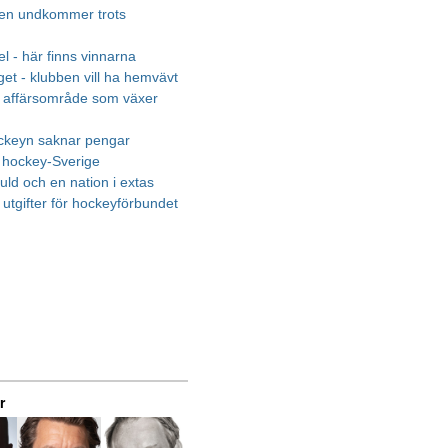
en undkommer trots
el - här finns vinnarna
et - klubben vill ha hemvävt
 affärsområde som växer
ckeyn saknar pengar
i hockey-Sverige
uld och en nation i extas
utgifter för hockeyförbundet
r