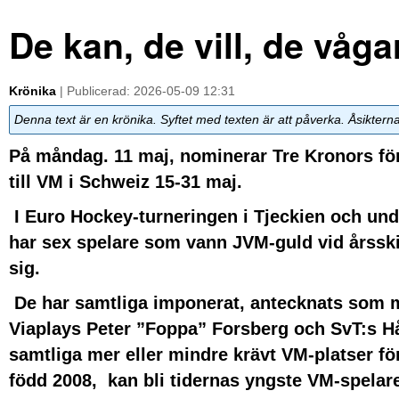
De kan, de vill, de våga
Krönika
| Publicerad: 2026-05-09 12:31
Denna text är en krönika. Syftet med texten är att påverka. Åsiktern
På måndag. 11 maj, nominerar Tre Kronors f
till VM i Schweiz 15-31 maj.
I Euro Hockey-turneringen i Tjeckien och un
har sex spelare som vann JVM-guld vid årsskif
sig.
De har samtliga imponerat, antecknats som m
Viaplays Peter ”Foppa” Forsberg och SvT:s 
samtliga mer eller mindre krävt VM-platser fö
född 2008, kan bli tidernas yngste VM-spelare