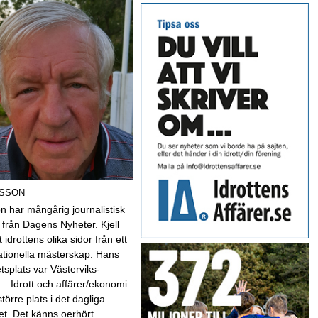
LSSON
son har mångårig journalistisk
 från Dagens Nyheter. Kjell
t idrottens olika sidor från ett
nationella mästerskap. Hans
etsplats var Västerviks-
 – Idrott och affärer/ekonomi
 större plats i det dagliga
et. Det känns oerhört