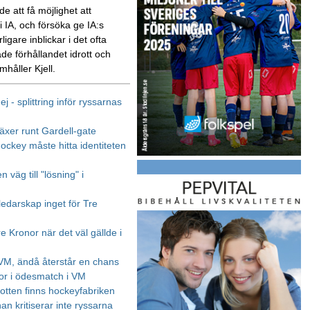
e att få möjlighet att
 IA, och försöka ge IA:s
rligare inblickar i det ofta
de förhållandet idrott och
amhåller Kjell.
nej - splittring inför ryssarnas
växer runt Gardell-gate
ockey måste hitta identiteten
n väg till "lösning" i
ledarskap inget för Tre
e Kronor när det väl gällde i
 VM, ändå återstår en chans
or i ödesmatch i VM
botten finns hockeyfabriken
an kritiserar inte ryssarna