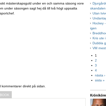
svenskt mästerskapsguld under en och samma säsong vore
Djurgård
om under säsongen sagt hej då till två högt uppsatta
skandalen
sportchef.
Utan tviv
Undantag
Hockey -
igen
Breddho
Kris ute 
Dubbla g
VM mest 
1
2
3
4
nästa ›
sista »
d kommentarer direkt på sidan.
Kröniköre
EBOOK