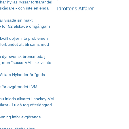
 här hyllas ryssar fortfarande!
Idrottens Affärer
skådare - och inte en enda
ar visade sin makt
 för 52 älskade omgångar i
kväll döljer inte problemen
 förbundet att bli sams med
en dyr svensk bronsmedalj
, men "succe-VM" fick vi inte
William Nylander är "guds
inför avgörandet i VM-
nu inleds allvaret i hockey-VM
krat - Luleå tog efterlängtad
änning inför avgörande