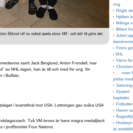
nog
Rögle sk
Hjälten 
Många na
Bittert h
tor Eklund vill nu också spela stora VM - och bör få göra det.
Jubel up
damkrono
Finns go
i SHL
Värre fö
medienne samt Jack Berglund, Anton Frondell, Ivar
Chocken 
d” av NHL-lagen, han är till och med för ung för
... -men 
 i Buffalo.
jobba me
Satsning 
Dystert 
kapitalet
Fotbollen
tslaget i kvartsfinal mot USA. Lottningen gav svåra USA
Haveri a
Ångestfyl
landslagscoach. Två VM-brons är hans magra medaljfacit
Hockeyn
ns i proffsmötet Four Nations.
är anställd