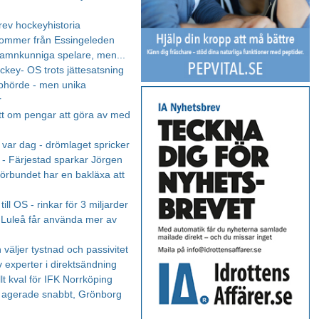
rev hockeyhistoria
kommer från Essingeleden
mnkunniga spelare, men...
ockey- OS trots jättesatsning
phörde - men unika
r
tt om pengar att göra av med
r var dag - drömlaget spricker
- Färjestad sparkar Jörgen
förbundet har en bakläxa att
d
till OS - rinkar för 3 miljarder
- Luleå får använda mer av
 väljer tystnad och passivitet
v experter i direktsändning
lt kval för IFK Norrköping
 agerade snabbt, Grönborg