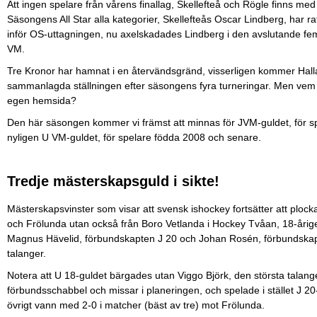
Att ingen spelare från vårens finallag, Skellefteå och Rögle finns m
Säsongens All Star alla kategorier, Skellefteås Oscar Lindberg, har 
inför OS-uttagningen, nu axelskadades Lindberg i den avslutande femt
VM.
Tre Kronor har hamnat i en återvändsgränd, visserligen kommer Hal
sammanlagda ställningen efter säsongens fyra turneringar. Men vem b
egen hemsida?
Den här säsongen kommer vi främst att minnas för JVM-guldet, för spe
nyligen U VM-guldet, för spelare födda 2008 och senare.
Tredje mästerskapsguld i sikte!
Mästerskapsvinster som visar att svensk ishockey fortsätter att plock
och Frölunda utan också från Boro Vetlanda i Hockey Tvåan, 18-årig
Magnus Hävelid, förbundskapten J 20 och Johan Rosén, förbundskapte
talanger.
Notera att U 18-guldet bärgades utan Viggo Björk, den största talan
förbundsschabbel och missar i planeringen, och spelade i stället J 20
övrigt vann med 2-0 i matcher (bäst av tre) mot Frölunda.