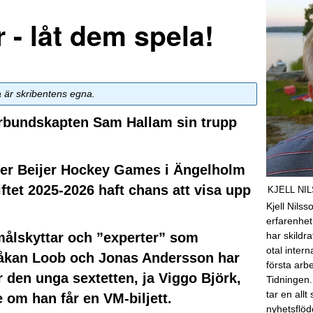
r - låt dem spela!
a är skribentens egna.
örbundskapten Sam Hallam sin trupp
der Beijer Hockey Games i Ängelholm
tet 2025-2026 haft chans att visa upp
KJELL NI
Kjell Nils
erfarenhet
ålskyttar och ”experter” som
har skildra
otal inter
Håkan Loob och Jonas Andersson har
första arb
r den unga sextetten, ja Viggo Björk,
Tidningen.
tar en allt
 om han får en VM-biljett.
nyhetsflöd