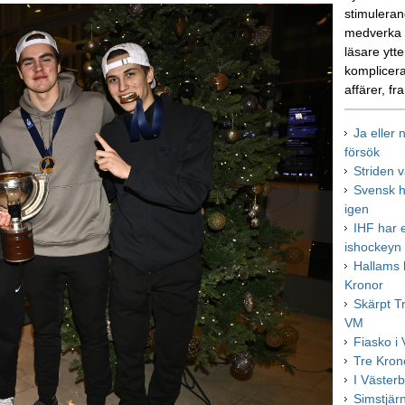
stimulerand
medverka i
läsare ytte
komplicera
affärer, fr
Ja eller 
försök
Striden 
Svensk h
igen
IHF har e
ishockeyn
Hallams 
Kronor
Skärpt Tr
VM
Fiasko i
Tre Kron
I Väster
Simstjärn