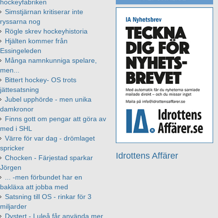
hockeyfabriken
Simstjärnan kritiserar inte
ryssarna nog
Rögle skrev hockeyhistoria
Hjälten kommer från
Essingeleden
Många namnkunniga spelare,
men...
Bittert hockey- OS trots
jättesatsning
Jubel upphörde - men unika
damkronor
Finns gott om pengar att göra av
med i SHL
Värre för var dag - drömlaget
spricker
Idrottens Affärer
Chocken - Färjestad sparkar
Jörgen
... -men förbundet har en
bakläxa att jobba med
Satsning till OS - rinkar för 3
miljarder
Dystert - Luleå får använda mer