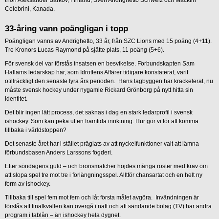
Celebrini, Kanada.
33-åring vann poängligan i topp
Poängligan vanns av Andrighetto, 33 år, från SZC Lions med 15 poäng (4+11).
Tre Kronors Lucas Raymond på sjätte plats, 11 poäng (5+6).
För svensk del var förstås insatsen en besvikelse. Förbundskapten Sam
Hallams ledarskap har, som Idrottens Affärer tidigare konstaterat, varit
otillräckligt den senaste fyra års perioden. Hans lagbyggen har krackelerat, nu
måste svensk hockey under nygamle Rickard Grönborg på nytt hitta sin
identitet.
Det blir ingen lätt process, det saknas i dag en stark ledarprofil i svensk
ishockey. Som kan peka ut en framtida inriktning. Hur gör vi för att komma
tillbaka i världstoppen?
Det senaste året har i stället präglats av att nyckelfunktioner valt att lämna
förbundsbasen Anders Larssons fögderi.
Efter söndagens guld – och bronsmatcher höjdes många röster med krav om
att slopa spel tre mot tre i förlängningsspel. Alltför chansartat och en helt ny
form av ishockey.
Tillbaka till spel fem mot fem och låt första målet avgöra. Invändningen är
förstås att finalkvällen kan övergå i natt och att sändande bolag (TV) har andra
program i tablån – än ishockey hela dygnet.