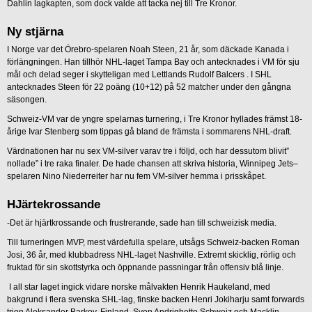
Dahlin lagkapten, som dock valde att tacka nej till Tre Kronor.
Ny stjärna
I Norge var det Örebro-spelaren Noah Steen, 21 år, som däckade Kanada i
förlängningen. Han tillhör NHL-laget Tampa Bay och antecknades i VM för sju
mål och delad seger i skytteligan med Lettlands Rudolf Balcers . I SHL
antecknades Steen för 22 poäng (10+12) på 52 matcher under den gångna
säsongen.
Schweiz-VM var de yngre spelarnas turnering, i Tre Kronor hyllades främst 18-
årige Ivar Stenberg som tippas gå bland de främsta i sommarens NHL-draft.
Värdnationen har nu sex VM-silver varav tre i följd, och har dessutom blivit”
nollade” i tre raka finaler. De hade chansen att skriva historia, Winnipeg Jets–
spelaren Nino Niederreiter har nu fem VM-silver hemma i prisskåpet.
HJärtekrossande
-Det är hjärtkrossande och frustrerande, sade han till schweizisk media.
Till turneringen MVP, mest värdefulla spelare, utsågs Schweiz-backen Roman
Josi, 36 år, med klubbadress NHL-laget Nashville. Extremt skicklig, rörlig och
fruktad för sin skottstyrka och öppnande passningar från offensiv blå linje.
I all star laget ingick vidare norske målvakten Henrik Haukeland, med
bakgrund i flera svenska SHL-lag, finske backen Henri Jokiharju samt forwards
trion Aleksander Barkov, Finland, Sven Andrighetto Schweiz och Macklin