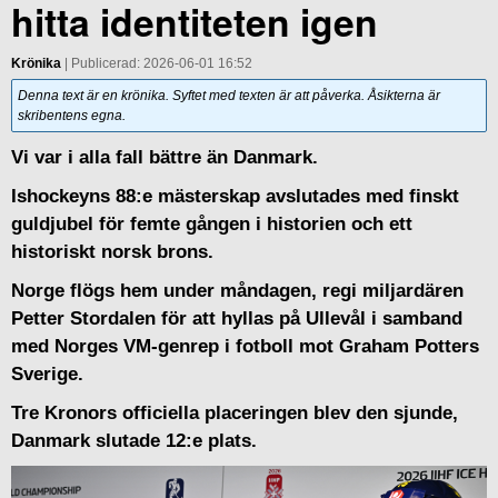
hitta identiteten igen
Krönika
| Publicerad: 2026-06-01 16:52
Denna text är en krönika. Syftet med texten är att påverka. Åsikterna är
skribentens egna.
Vi var i alla fall bättre än Danmark.
Ishockeyns 88:e mästerskap avslutades med finskt
guldjubel för femte gången i historien och ett
historiskt norsk brons.
Norge flögs hem under måndagen, regi miljardären
Petter Stordalen för att hyllas på Ullevål i samband
med Norges VM-genrep i fotboll mot Graham Potters
Sverige.
Tre Kronors officiella placeringen blev den sjunde,
Danmark slutade 12:e plats.