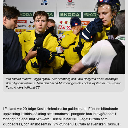
Inte särskilt muntra. Viggo Björck, Ivar Stenberg och Jack Berglund är av förklarliga
skäl något molokna ut. Men den här VM-turneringen blev också dyster för Tre Kronor.
Foto: Anders Wiklund/TT
I Finland var 20-årige Kosta Helenius stor guldmakare. Efter en bländande
uppvisning i skridskoåkning och smartness, pangade han in avgörandet i
förlängning-spel mot Schweiz. Helenius har NHL-laget Buffalo som
klubbadress, och anslöt sent in i VM-truppen, i Buffalo är svensken Rasmus