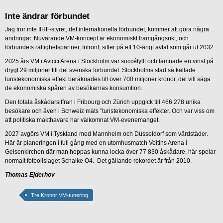
Inte ändrar förbundet
Jag tror inte IIHF-styret, det internationella förbundet, kommer att göra några
ändringar. Nuvarande VM-koncept är ekonomiskt framgångsrikt, och
förbundets rättighetspartner, Infront, sitter på ett 10-årigt avtal som går ut 2032.
2025 års VM i Avicci Arena i Stockholm var succéfyllt och lämnade en vinst på
drygt 29 miljoner till det svenska förbundet. Stockholms stad så kallade
turistekonomiska effekt beräknades till över 700 miljoner kronor, det vill säga
de ekonomiska spåren av besökarnas konsumtion.
Den totala åskådarsiffran i Fribourg och Zürich uppgick till 466 278 unika
besökare och även i Schweiz mäts ”turistekonomiska effekter. Och var viss om
att politiska makthavare har välkomnat VM-evenemanget.
2027 avgörs VM i Tyskland med Mannheim och Düsseldorf som värdstäder.
Här är planeringen i full gång med en utomhusmatch Veltins Arena i
Gelsenkirchen där man hoppas kunna locka över 77 830 åskådare, här spelar
normalt fotbollslaget Schalke O4. Det gällande rekordet är från 2010.
Thomas Ejderhov
Tre Kronor VM-tunering