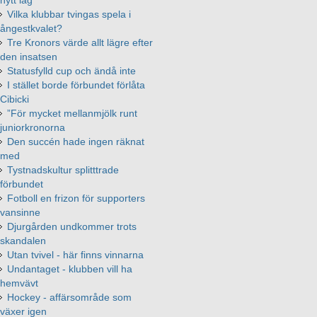
nytt lag
Vilka klubbar tvingas spela i
ångestkvalet?
Tre Kronors värde allt lägre efter
den insatsen
Statusfylld cup och ändå inte
I stället borde förbundet förlåta
Cibicki
”För mycket mellanmjölk runt
juniorkronorna
Den succén hade ingen räknat
med
Tystnadskultur splitttrade
förbundet
Fotboll en frizon för supporters
vansinne
Djurgården undkommer trots
skandalen
Utan tvivel - här finns vinnarna
Undantaget - klubben vill ha
hemvävt
Hockey - affärsområde som
växer igen