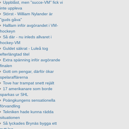
Uppblåst, men "succe-VM" fick vi
inte uppleva
Störst - William Nylander är
"guds gåva"
Halllam inför avgörandet i VM-
hockeyn
Så där - nu inleds allvaret i
hockey-VM
Guldet säkrat - Luleå tog
efterlängtad titel
Extra spänning inför avgörande
finalen
Gott om pengar, därför ökar
spelaraffärerna
Tove har trampat snett rejält
17 amerikanare som borde
sparkas ur SHL
Poängkungens sensationella
förvandling
Tekniken hade kunna rädda
situationen
Så lyckades Brynäs bygga ett