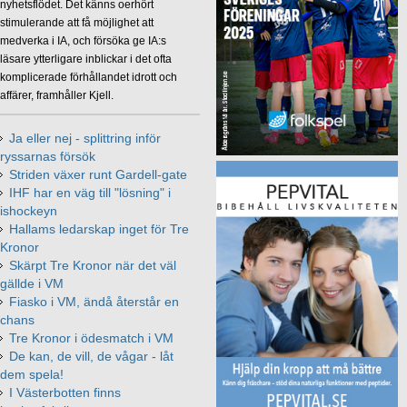
nyhetsflödet. Det känns oerhört
stimulerande att få möjlighet att
medverka i IA, och försöka ge IA:s
läsare ytterligare inblickar i det ofta
komplicerade förhållandet idrott och
affärer, framhåller Kjell.
Ja eller nej - splittring inför
ryssarnas försök
Striden växer runt Gardell-gate
IHF har en väg till "lösning" i
ishockeyn
Hallams ledarskap inget för Tre
Kronor
Skärpt Tre Kronor när det väl
gällde i VM
Fiasko i VM, ändå återstår en
chans
Tre Kronor i ödesmatch i VM
De kan, de vill, de vågar - låt
dem spela!
I Västerbotten finns