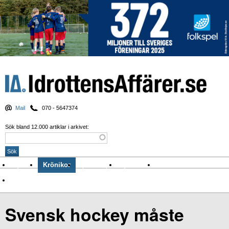
Mail
070 - 5647374
Sök bland 12.000 artiklar i arkivet:
Nyheter
Krönikor
Sport & spel
Nyhetsbrev
Arkiv
Om Idrottens Affärer
Svensk hockey måste