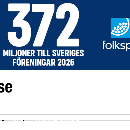
ev
Arkiv
Om Idrottens Affärer