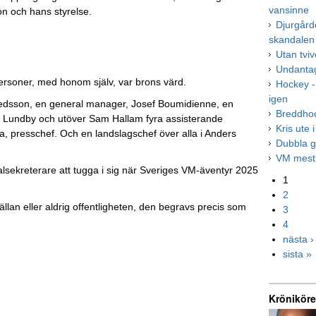
vansinne
on och hans styrelse.
Djurgård
skandalen
Utan tviv
Undantag
ersoner, med honom själv, var brons värd.
Hockey -
igen
lfredsson, en general manager, Josef Boumidienne, en
Breddho
n Lundby och utöver Sam Hallam fyra assisterande
Kris ute 
a, presschef. Och en landslagschef över alla i Anders
Dubbla g
VM mest 
eralsekreterare att tugga i sig när Sveriges VM-äventyr 2025
1
2
llan eller aldrig offentligheten, den begravs precis som
3
4
nästa ›
sista »
Kröniköre