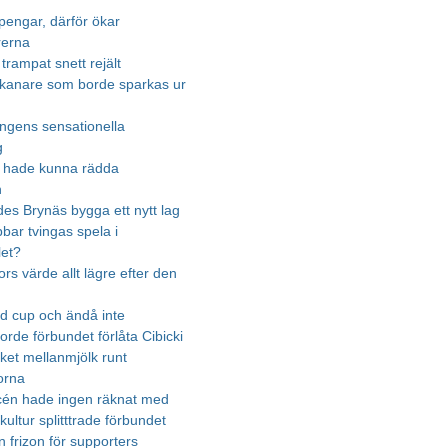
pengar, därför ökar
rerna
trampat snett rejält
kanare som borde sparkas ur
gens sensationella
g
 hade kunna rädda
n
des Brynäs bygga ett nytt lag
bbar tvingas spela i
let?
rs värde allt lägre efter den
ld cup och ändå inte
 borde förbundet förlåta Cibicki
ket mellanmjölk runt
orna
én hade ingen räknat med
ultur splitttrade förbundet
n frizon för supporters