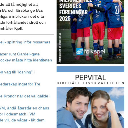
e att få möjlighet att
 IA, och försöka ge IA:s
rligare inblickar i det ofta
de förhållandet idrott och
amhåller Kjell.
nej - splittring inför ryssarnas
växer runt Gardell-gate
ockey måste hitta identiteten
n väg till "lösning" i
ledarskap inget för Tre
e Kronor när det väl gällde i
 VM, ändå återstår en chans
or i ödesmatch i VM
e vill, de vågar - låt dem