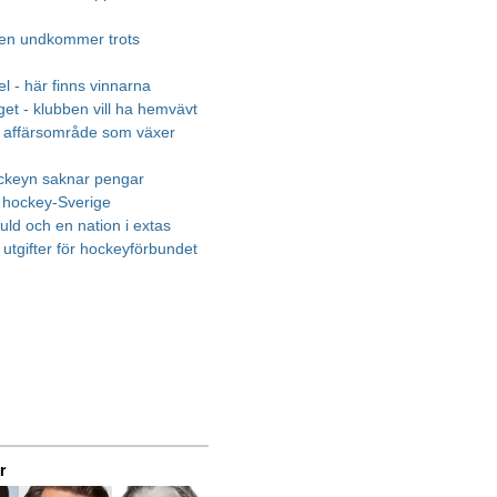
en undkommer trots
el - här finns vinnarna
et - klubben vill ha hemvävt
 affärsområde som växer
ckeyn saknar pengar
i hockey-Sverige
uld och en nation i extas
utgifter för hockeyförbundet
r