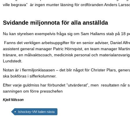
ville begrava” är ingen munter läsning för ordföranden Anders Larss
Svidande miljonnota för alla anställda
Nu kan styrelsen exempelvis fråga sig om Sam Hallams stab på 18 p
Fanns det verkligen arbetsuppgifter för en senior adviser, Daniel A
assistent general manager Patric Hörnqvist, en team manager Marti
tränare, en målvaktscoach, medicinisk personal och materialansvarig
Lundstedt.
Notan är i flermiljonklasasen – det blir något för Christer Plars, gen
ska bokföras i sifferkolumner.
Efter varje guldmiss har förbundet ”utvärderat”, men resultaten når sä
sanningen om förre presschefen
Kjell Nilsson
Ishockey-VM Italien nästa