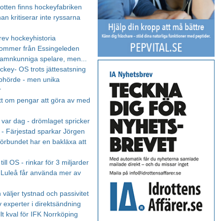
botten finns hockeyfabriken
an kritiserar inte ryssarna
rev hockeyhistoria
kommer från Essingeleden
mnkunniga spelare, men...
ockey- OS trots jättesatsning
phörde - men unika
r
tt om pengar att göra av med
r var dag - drömlaget spricker
- Färjestad sparkar Jörgen
förbundet har en bakläxa att
d
till OS - rinkar för 3 miljarder
- Luleå får använda mer av
 väljer tystnad och passivitet
v experter i direktsändning
lt kval för IFK Norrköping