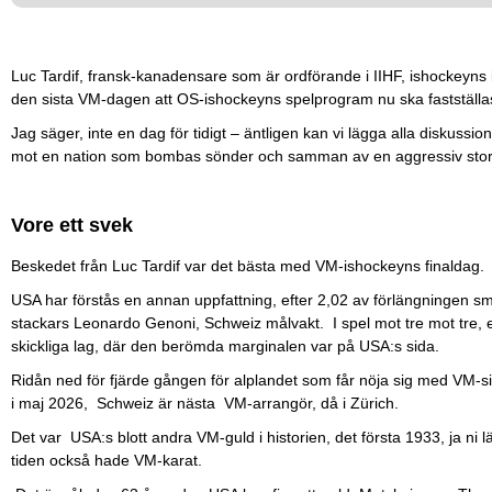
Luc Tardif, fransk-kanadensare som är ordförande i IIHF, ishockeyns 
den sista VM-dagen att OS-ishockeyns spelprogram nu ska fastställa
Jag säger, inte en dag för tidigt – äntligen kan vi lägga alla diskussi
mot en nation som bombas sönder och samman av en aggressiv sto
Vore ett svek
Beskedet från Luc Tardif var det bästa med VM-ishockeyns finaldag.
USA har förstås en annan uppfattning, efter 2,02 av förlängningen 
stackars Leonardo Genoni, Schweiz målvakt. I spel mot tre mot tre, ef
skickliga lag, där den berömda marginalen var på USA:s sida.
Ridån ned för fjärde gången för alplandet som får nöja sig med VM-
i maj 2026, Schweiz är nästa VM-arrangör, då i Zürich.
Det var USA:s blott andra VM-guld i historien, det första 1933, ja ni
tiden också hade VM-karat.