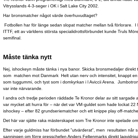
Vitrysslands 4-3-seger i OK i Salt Lake City 2002.
Har bronsmatcher något värde överhuvudtaget?
Fotbollen har för länge sedan slopat matcher mellan två förlorare. I
ITTF, ett av världens största specialidrottsförbundet kunde Truls Möreg
semifinal.
Måste tänka nytt
Nej, ishockeyn måste tänka i nya banor. Skicka bronsmedaljer direkt til
som matchen mot Danmark Helt utan nerv och intensitet, knappt en 
som tuggummi, och tyst som i domkyrkan i l Aviccii Arena. Jumbotrone
var inte närvarande.
I andra och tredje perioden räddade Te Kronor delar av sitt sargade
var mycket att hurra för – när det var VM-guldet som hade lockat 22
ishockey – efter 82 grundseriematcher och ett knippe play off-matche
Det här var sjätte raka mästerskapet som Tre Kronor inte spelade om
Efter varje guldmiss har förbundet ”utvärderat”, men resultaten når sä
sanningen om förre presschefen Anders Feltenmarks direkt lagvidrig