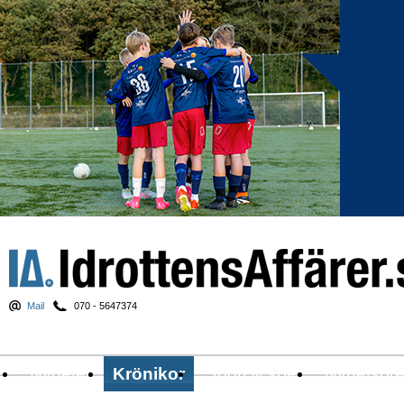
Mail
070 - 5647374
Nyheter
Krönikor
Sport & spel
Nyhetsbr