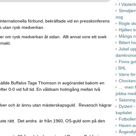
I Väster
Simstjärn
nog
internationella förbund, bekräftade vid en presskonferens
Rögle sk
s utan rysk medverkan.
Hjälten 
Många na
oner om rysk medverkan åt sidan. Allt annat vore ett svek
Bittert h
rmakt.
Jubel up
damkrono
Finns go
i SHL
Värre fö
Chocken 
smällde Buffalos Tage Thomson in avgörandet bakom en
... -men 
ter 0-0 vid full tid. En våldsam holmgång mellan två
jobba me
Satsning 
silver och är ännu utan mästerskapsguld. Revansch hägrar
Dystert 
kapitalet
Fotbollen
 läste rätt. Det andra är från 1960, OS-guld som på den
Haveri a
Ångestfyl