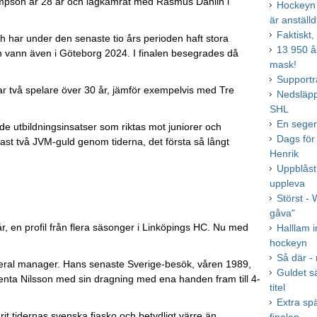
ompson är 28 år och lagkamrat med Rasmus Dahlin i
Hockeyn
är anställd
Faktiskt,
har under den senaste tio års perioden haft stora
13 950 å
h vann även i Göteborg 2024. I finalen besegrades då
mask!
Supportr
har två spelare över 30 år, jämför exempelvis med Tre
Nedsläpp
SHL
En seger
de utbildningsinsatser som riktas mot juniorer och
Dags för
ast två JVM-guld genom tiderna, det första så långt
Henrik
Uppblåst
uppleva
Störst - 
gåva"
r, en profil från flera säsonger i Linköpings HC. Nu med
Halllam 
hockeyn
Så där - 
eral manager. Hans senaste Sverige-besök, våren 1989,
Guldet sä
Kenta Nilsson med sin dragning med ena handen fram till 4-
titel
Extra sp
t tidernas svenska fiasko och betydligt värre än