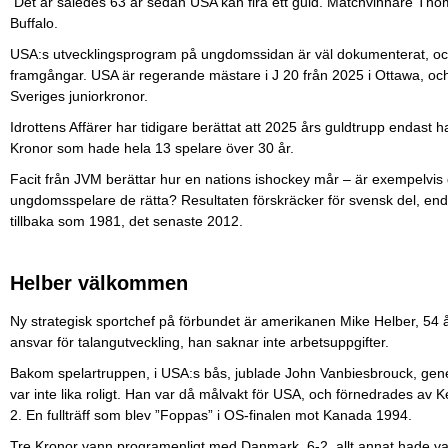
Det är således 63 år sedan USA kan fira ett guld. Matchvinnare Th
Buffalo.
USA:s utvecklingsprogram på ungdomssidan är väl dokumenterat, och 
framgångar. USA är regerande mästare i J 20 från 2025 i Ottawa, oc
Sveriges juniorkronor.
Idrottens Affärer har tidigare berättat att 2025 års guldtrupp endast 
Kronor som hade hela 13 spelare över 30 år.
Facit från JVM berättar hur en nations ishockey mår – är exempelvis 
ungdomsspelare de rätta? Resultaten förskräcker för svensk del, end
tillbaka som 1981, det senaste 2012.
Helber välkommen
Ny strategisk sportchef på förbundet är amerikanen Mike Helber, 54 å
ansvar för talangutveckling, han saknar inte arbetsuppgifter.
Bakom spelartruppen, i USA:s bås, jublade John Vanbiesbrouck, gen
var inte lika roligt. Han var då målvakt för USA, och förnedrades av 
2. En fullträff som blev ”Foppas” i OS-finalen mot Kanada 1994.
Tre Kronor vann programenligt med Danmark, 6-2, allt annat hade vari