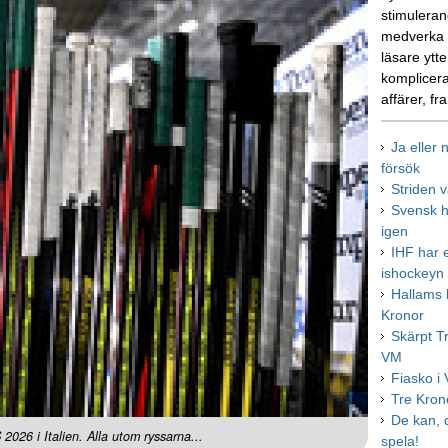
stimulerand
medverka i
läsare ytte
komplicera
affärer, fr
Ja eller 
försök
Striden 
Svensk h
igen
IHF har e
ishockeyn
Hallams 
Kronor
Skärpt Tr
VM
Fiasko i
Tre Kron
De kan, d
2026 i Italien. Alla utom ryssarna...
spela!