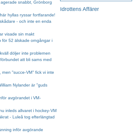
 agerade snabbt, Grönborg
Idrottens Affärer
 här hyllas ryssar fortfarande!
skådare - och inte en enda
ar visade sin makt
 för 52 älskade omgångar i
kväll döljer inte problemen
 förbundet att bli sams med
, men "succe-VM" fick vi inte
William Nylander är "guds
inför avgörandet i VM-
nu inleds allvaret i hockey-VM
krat - Luleå tog efterlängtad
änning inför avgörande