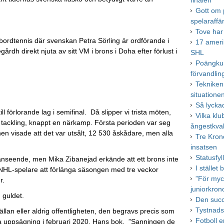
finalen
Gott om 
spelaraffä
Tove har 
 bordtennis där svenskan Petra Sörling är ordförande i
17 ameri
årdh direkt njuta av sitt VM i brons i Doha efter förlust i
SHL
Poängkun
förvandlin
Tekniken
situatione
Så lycka
l förlorande lag i semifinal. Då slipper vi trista möten,
Vilka klu
tackling, knappt en närkamp. Första perioden var seg
ångestkva
n visade att det var utsålt, 12 530 åskådare, men alla
Tre Krono
insatsen
Statusfyl
 anseende, men Mika Zibanejad erkände att ett brons inte
I stället
 NHL-spelare att förlänga säsongen med tre veckor
”För myc
r.
juniorkron
 guldet.
Den succ
Tystnadsk
llan eller aldrig offentligheten, den begravs precis som
Fotboll e
a uppsägning i februari 2020. Hans bok, ”Sanningen de