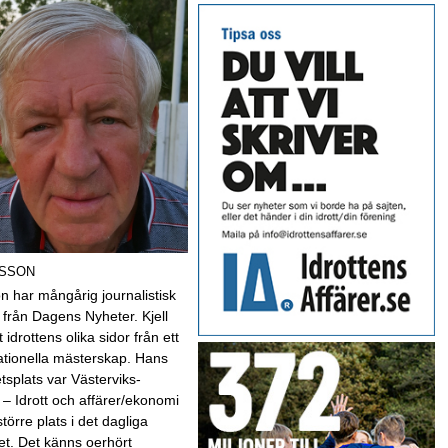
LSSON
son har mångårig journalistisk
 från Dagens Nyheter. Kjell
t idrottens olika sidor från ett
nationella mästerskap. Hans
etsplats var Västerviks-
 – Idrott och affärer/ekonomi
 större plats i det dagliga
et. Det känns oerhört