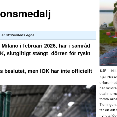
bronsmedalj
a är skribentens egna.
Milano i februari 2026, har i samråd
 slutgiltigt stängt dörren för ryskt
beslutet, men IOK har inte officiellt
KJELL NI
Kjell Nils
erfarenhet
har skildra
otal inter
första arb
Tidningen.
tar en allt
nyhetsflöd