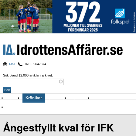
Mail
070 - 5647374
Sök bland 12.000 artiklar i arkivet:
Nyheter
Krönikor
Sport & spel
Nyhetsbrev
Arkiv
Om Idrottens Affärer
Ångestfyllt kval för IFK