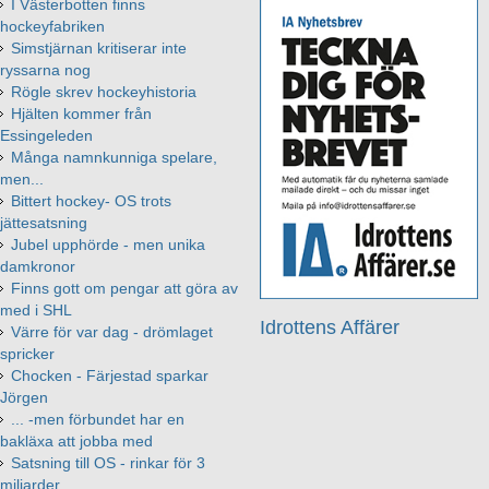
I Västerbotten finns
hockeyfabriken
Simstjärnan kritiserar inte
ryssarna nog
Rögle skrev hockeyhistoria
Hjälten kommer från
Essingeleden
Många namnkunniga spelare,
men...
Bittert hockey- OS trots
jättesatsning
Jubel upphörde - men unika
damkronor
Finns gott om pengar att göra av
med i SHL
Idrottens Affärer
Värre för var dag - drömlaget
spricker
Chocken - Färjestad sparkar
Jörgen
... -men förbundet har en
bakläxa att jobba med
Satsning till OS - rinkar för 3
miljarder