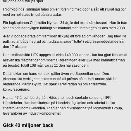
miljonbelopp står på spel.
I Norrköpings Tidningar talas om en förening med öppna sår, ett stukat lag och
med en hel stads tyngd på sina axlar.
För lagkaptenen Christoffer Nyman 34 år, är det extra känslosamt. Han är från
staden och har nyligen förlängt sitt kontrakt med föreningen till och med 2030.
-När vi började prata om framtiden fick jag ett förslag om längden. Jag blev lite
paff, jag är både hedrad och tacksam, sade ”Totte” i ett pressmeddelande från
den 17 oktober.
Hans månadslön i IFK uppges till cirka 140 000 kronor. Han har gjort flest antal
allsvenska matcher genom tiderna i föreningen eller 324 med kamratstjärnan
på bröstet. Totalt 108 mål, varav 11 den här säsongen.
Det är oklart om hans kontrakt gäller även vid Superettan spel. Den
ekonomiska verkligheten kommer då att prövas på ett helt annan sätt för
ordförande Martin Gyllix. Det spekuleras redan nu om ett framtida
konkursscenario.
Han är 47 år och bördig från Hässleholm och spelade som ung i IFK
Hässleholm. Han har studerat på Handelshögskolan och arbetat i olika
chefsroller inom IT-världen. I dag är han divisionschef på Momentum Group,
leverantörer av industrikomponenter.
Gick 40 miljoner back