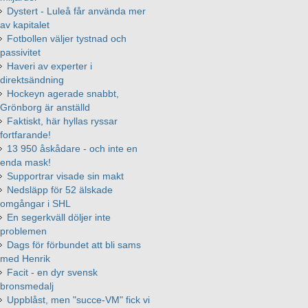
Dystert - Luleå får använda mer
av kapitalet
Fotbollen väljer tystnad och
passivitet
Haveri av experter i
direktsändning
Hockeyn agerade snabbt,
Grönborg är anställd
Faktiskt, här hyllas ryssar
fortfarande!
13 950 åskådare - och inte en
enda mask!
Supportrar visade sin makt
Nedsläpp för 52 älskade
omgångar i SHL
En segerkväll döljer inte
problemen
Dags för förbundet att bli sams
med Henrik
Facit - en dyr svensk
bronsmedalj
Uppblåst, men "succe-VM" fick vi