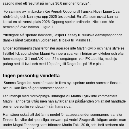
säsong med ett resultat på minus 36,6 miljoner för 2024.
Försäljning av mittbacken Koj Peprah Oppong till franska Nice i Ligue 1 var
nödvändig och kan styra upp 2025 års bokslut. En affär som också kan ha
kostat en allsvensk plats 2026. Oppong spelar ordinarie i Nice som hör
hemma på övre halvan i Ligue 1.
Ytterligare två spelare lämnade, Jesper Ceesay till turkiska Aantalyaspor och
danska lånet Sebastian Jörgensen, tillbaka till Malmö FF.
Under sommarens transferfönster agerade inte Martin Gyllix och hans styrelse.
I stället fick sportchefen Magni Fannberg sparken i början av oktober och efter
hemmaseger, 3-1 mot AIK i den 24:e omgången var IFK tabelltia, med sju
poäng ned till kval och med 10 poäng till Degerfors på 15:e plats.
Ingen personlig vendetta
Samma Degerfors som hämtade in flera nya spelare under sommar-fönstret
och nu kan åka på golf-semester söderut.
I en intervju med Norrköpings-Tidningar vill Martin Gyllix inte kommentera
Magni Fannbergs uttåg men han avfärdar alla påståenden om att det handlade
om en personlig vendetta (!) från hans sida.
Han säger också att det fanns medel för att agera under sommarens transfer
fönster. Nu vilar det sportsliga ansvaret på André Skagervik, tidigare andre man
under Magni Fannberg samt tränaren Martin Falk, 30 år, och helt oerfaren när