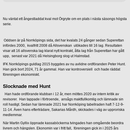
Nu väntat ett ångestladdat kval mot Örgryte om en plats i nästa säsongs högsta
serie.
Oddsen är på Norrköpings sida, det har kvalats 24 gånger sedan Superettan
infördes 2000, kvalfritt 2008 då Allsvenskan utökades till 16 lag. Resultaten
visar att 16 allsvenska lag klarat nytt kontrakt, åtta lag från Superettan har gått
upp, senast var 2021 då Helsingborg slog ut Halmstad.
IFK Norrköpings guldlag 2015 byggdes av nu avlidne ordföranden Peter Hunt.
Han gick bort 2024, 71 år gammal. Han var kontroversiell och hade räddat
föreningen ekonomiskt.
Slocknade med Hunt
Han hade ordförande klubban i 12 år, men möttes 2020 av intern kritik av
revisorer. Han tappade i förtroende, ansågs maktfullkomlig och lämnade sin
roll hastigt. Sedan har lämnade 2021 har Norrköping tabellraden haft 7-12-9-
11-14. Även hans efterträdare, Sakarias Mårdh, skickades i väg av upproriska
medlemmar.
När Martin Gyllix öppnade kassaböckerna tvingades han omgående beordra
livrem och hängslen. Ekonomin var i fritt fall, föreningen gick in i 2025 års