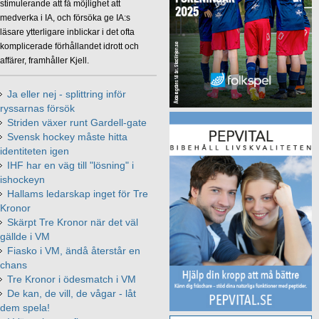
stimulerande att få möjlighet att
medverka i IA, och försöka ge IA:s
läsare ytterligare inblickar i det ofta
komplicerade förhållandet idrott och
affärer, framhåller Kjell.
Ja eller nej - splittring inför
ryssarnas försök
Striden växer runt Gardell-gate
Svensk hockey måste hitta
identiteten igen
IHF har en väg till "lösning" i
ishockeyn
Hallams ledarskap inget för Tre
Kronor
Skärpt Tre Kronor när det väl
gällde i VM
Fiasko i VM, ändå återstår en
chans
Tre Kronor i ödesmatch i VM
De kan, de vill, de vågar - låt
dem spela!