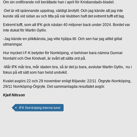
Om sin ordförande roll berättade han i april för Kristianstads-bladet.
-Det är ett spännande uppdrag, väldigt ärofyllt. Och jag kände att jag inte
kunde stå vid sidan av och titta på när klubben haft det extremt tufft ett tag.
Extremt tufft, som att IFK gick nästan 40 miljoner back under 2024. Bordet var
inte dukat för Martin Gyllix.
-Jag kände en pliktkänsla, jag ville hjälpa till. Och sen har jag alltid gillat
utmaningar.
Hur mycket I-F-K betyder för Norrköping, vi behöver bara nämna Gunnar
Nordahl och Ove Kindvall, är svårt att sätta ord på.
-Mår IFK mår bra, mår staden bra, så är det ju bara, avslutar Martin Gyllix, nu i
fokus på ett sätt som han helst undvikit.
Kvalet avgörs 22 och 29 november enligt följande: 22/11 Örgryte-Norrköping,
29/11 Norrköping-Örgryte. Det sammanlagda resultatet avgör.
Kjell Nilsson
IFK Norrköping interna turer