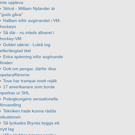
inte uppleva
Störst - William Nylander är
"guds gåva"
Halllam inför avgörandet i VM-
hockeyn
Så där - nu inleds allvaret i
hockey-VM
Guldet säkrat - Luleå tog
efterlängtad titel
Extra spänning inför avgörande
finalen
Gott om pengar, därför ökar
spelaraffärerna
Tove har trampat snett rejält
17 amerikanare som borde
sparkas ur SHL
Poängkungens sensationella
förvandling
Tekniken hade kunna rädda
situationen
Så lyckades Brynäs bygga ett
nytt lag