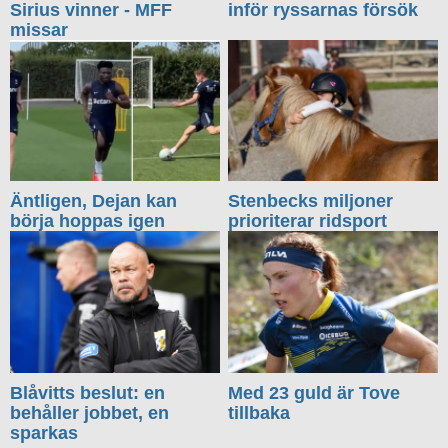
Sirius vinner - MFF
inför ryssarnas försök
missar
Äntligen, Dejan kan
Stenbecks miljoner
börja hoppas igen
prioriterar ridsport
Blåvitts beslut: en
Med 23 guld är Tove
behåller jobbet, en
tillbaka
sparkas