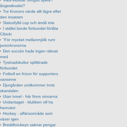
Vilka klubbar tvingas spela i
ångestkvalet?
Tre Kronors värde allt lägre efter
den insatsen
Statusfylld cup och ändå inte
I stället borde förbundet förlåta
Cibicki
”För mycket mellanmjölk runt
juniorkronorna
Den succén hade ingen räknat
med
Tystnadskultur splitttrade
förbundet
Fotboll en frizon för supporters
vansinne
Djurgården undkommer trots
skandalen
Utan tvivel - här finns vinnarna
Undantaget - klubben vill ha
hemvävt
Hockey - affärsområde som
växer igen
Breddhockeyn saknar pengar