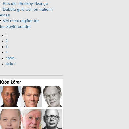
Kris ute i hockey-Sverige
Dubbla guld och en nation i
extas
VM mest utgifter för
hockeyförbundet
1
2
3
4
nästa ›
sista »
Krönikörer