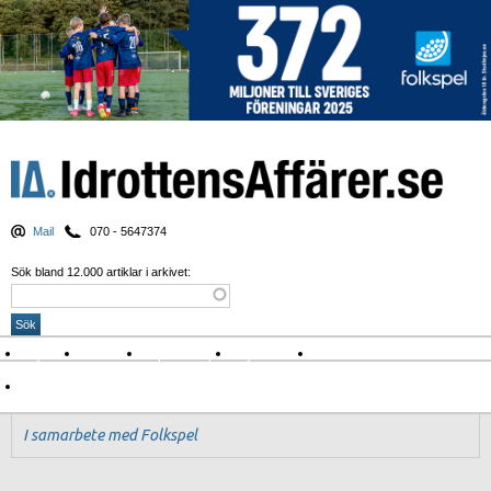
Mail
070 - 5647374
Sök bland 12.000 artiklar i arkivet:
Nyheter
Krönikor
Sport & spel
Nyhetsbrev
Arkiv
Om Idrottens Affärer
I samarbete med Folkspel