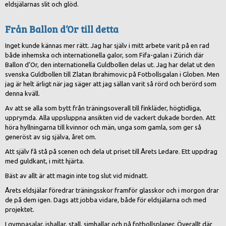
eldsjälarnas slit och glöd.
Från Ballon d’Or till detta
Inget kunde kännas mer rätt. Jag har själv i mitt arbete varit på en rad
både inhemska och internationella galor, som Fifa-galan i Zürich där
Ballon d’Or, den internationella Guldbollen delas ut. Jag har delat ut den
svenska Guldbollen till Zlatan Ibrahimovic på Fotbollsgalan i Globen. Men
jag är helt ärligt när jag säger att jag sällan varit så rörd och berörd som
denna kväll.
Av att se alla som bytt från träningsoverall till finkläder, högtidliga,
upprymda. Alla uppsluppna ansikten vid de vackert dukade borden. Att
höra hyllningarna till kvinnor och män, unga som gamla, som ger så
generöst av sig själva, året om.
Att själv få stå på scenen och dela ut priset till Årets Ledare. Ett uppdrag
med guldkant, i mitt hjärta.
Bäst av allt är att magin inte tog slut vid midnatt.
Årets eldsjälar föredrar träningsskor framför glasskor och i morgon drar
de på dem igen. Dags att jobba vidare, både för eldsjälarna och med
projektet.
I gympasalar, ishallar, stall, simhallar och på fotbollsplaner. Överallt där