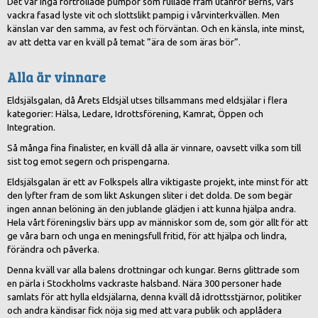
Det var inga förtrollade pumpor som rullade fram utanför Berns, vars
vackra fasad lyste vit och slottslikt pampig i vårvinterkvällen. Men
känslan var den samma, av fest och förväntan. Och en känsla, inte minst,
av att detta var en kväll på temat ”ära de som äras bör”.
Alla är vinnare
Eldsjälsgalan, då Årets Eldsjäl utses tillsammans med eldsjälar i flera
kategorier: Hälsa, Ledare, Idrottsförening, Kamrat, Öppen och
Integration.
Så många fina finalister, en kväll då alla är vinnare, oavsett vilka som till
sist tog emot segern och prispengarna.
Eldsjälsgalan är ett av Folkspels allra viktigaste projekt, inte minst för att
den lyfter fram de som likt Askungen sliter i det dolda. De som begär
ingen annan belöning än den jublande glädjen i att kunna hjälpa andra.
Hela vårt föreningsliv bärs upp av människor som de, som gör allt för att
ge våra barn och unga en meningsfull fritid, för att hjälpa och lindra,
förändra och påverka.
Denna kväll var alla balens drottningar och kungar. Berns glittrade som
en pärla i Stockholms vackraste halsband. Nära 300 personer hade
samlats för att hylla eldsjälarna, denna kväll då idrottsstjärnor, politiker
och andra kändisar fick nöja sig med att vara publik och applådera