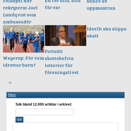
En för alla, alla
Folkspel har
behov av
för en!
rekryterat Joel
uppmuntran
Lundqvist som
ambassadör
Ideellt ska slippa
skatt
Fortsätt
Wegerup: För vem
skattebefria
idrottar barn?
lotterier för
föreningslivet
››
Hem
Sök bland 12.000 artiklar i arkivet: